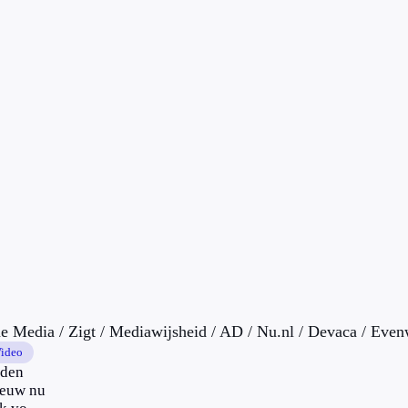
e Media / Zigt / Mediawijsheid / AD / Nu.nl / Devaca / Even
code
ideo
den
euw nu