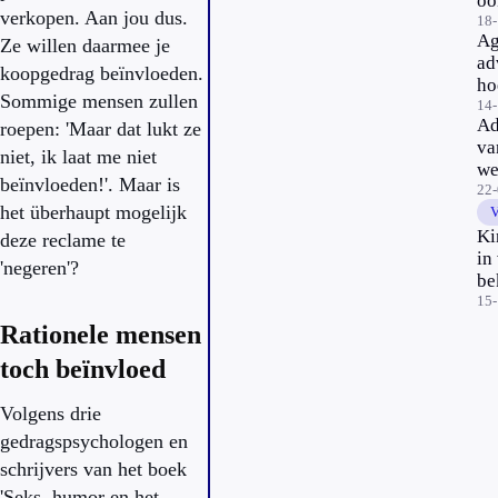
oo
verkopen. Aan jou dus.
irr
18
Ag
Ze willen daarmee je
in
ad
di
koopgedrag beïnvloeden.
ho
re
Sommige mensen zullen
er
14
ma
Ad
roepen: 'Maar dat lukt ze
Ra
va
niet, ik laat me niet
Ch
we
beïnvloeden!'. Maar is
in
22
het überhaupt mogelijk
op
V
me
Ki
deze reclame te
La
in
'negeren'?
mi
be
Yo
15
Rationele mensen
toch beïnvloed
Volgens drie
gedragspsychologen en
schrijvers van het boek
'Seks, humor en het