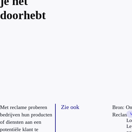
je het
doorhebt
Zie ook
Met reclame proberen
Bron: On
bedrijven hun producten
Reclame
V
Lo
of diensten aan een
Le
potentiële klant te