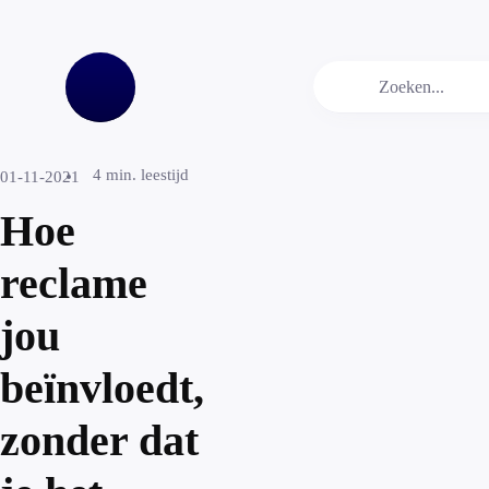
4
min. leestijd
01-11-2021
Hoe
reclame
jou
beïnvloedt,
zonder dat