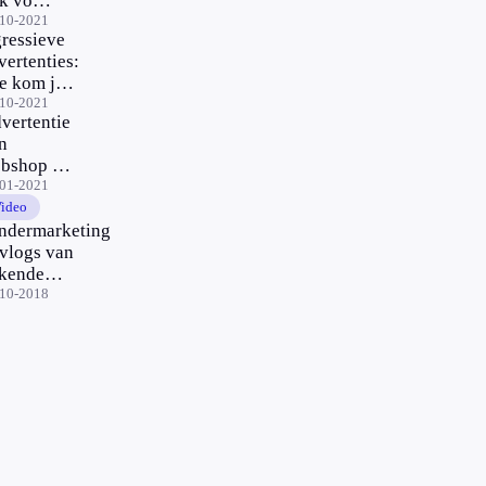
k voor
itantste
-10-2021
ressieve
fluencer
vertenties:
e
e kom je
clame
van af?
-10-2021
akt |
vertentie
dar
n
eckt!
bshop of
fluencer
-01-2021
 social
ideo
dia?
ndermarketing
at je niet
 vlogs van
sleiden
kende
uTubers
-10-2018