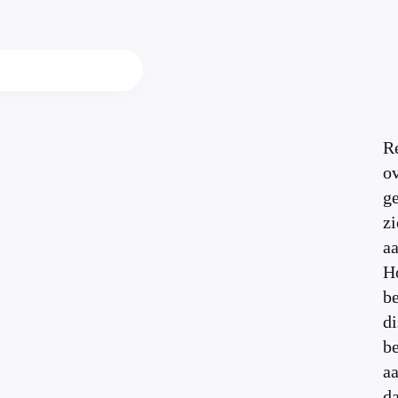
Re
ov
ge
z
aa
H
be
di
be
aa
da