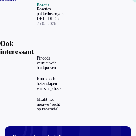
Reactie
Reacties
pakketbezorgers
DHL, DPD en
Via Tim
25-05-2026
Ook
interessant
Pincode
vernieuwde
bankpassen
zichtbaar in
ING-app: is dat
Kun je echt
wel veilig?
beter slapen
van slaapthee?
Maakt het
nieuwe ‘recht
op reparatie’
repareren ook
echt
aantrekkelijker?