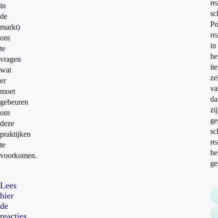
re
in
sc
de
Po
markt)
re
om
in
te
he
vragen
it
wat
ze
er
va
moet
da
gebeuren
zij
om
ge
deze
sc
praktijken
re
te
he
voorkomen.
ge
Lees
hier
de
reacties