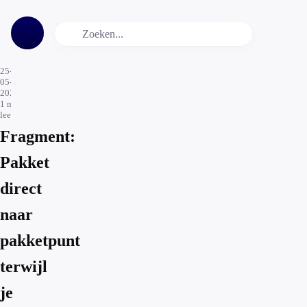
25-
05-
2026
1
min.
leestijd
Fragment:
Pakket
direct
naar
pakketpunt
terwijl
je