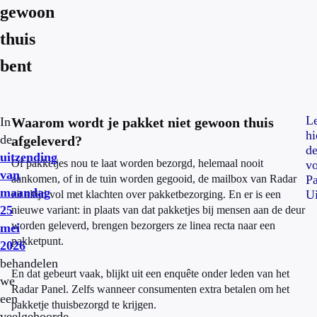
gewoon
thuis
bent
L
In
Waarom wordt je pakket niet gewoon thuis
hi
de
afgeleverd?
d
uitzending
Of pakketjes nou te laat worden bezorgd, helemaal nooit
vo
van
aankomen, of in de tuin worden gegooid, de mailbox van Radar
Pa
maandag
Ui
zit altijd vol met klachten over pakketbezorging. En er is een
25
nieuwe variant: in plaats van dat pakketjes bij mensen aan de deur
worden geleverd, brengen bezorgers ze linea recta naar een
mei
pakketpunt.
2026
behandelen
En dat gebeurt vaak, blijkt uit een enquête onder leden van het
we
Radar Panel. Zelfs wanneer consumenten extra betalen om het
een
pakketje thuisbezorgd te krijgen.
veelgehoorde