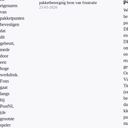
p
pakketbezorging bron van frustratie
eigenaren
25-05-2026
W
van
he
pakketpunten
pa
bevestigen
D
dat
en
dit
D
gebeurt,
o
mede
ee
door
re
een
ge
hoge
O
werkdruk.
Vi
Fons
T
gaat
(e
langs
be
bij
da
PostNL
kl
(de
pa
grootste
ma
speler