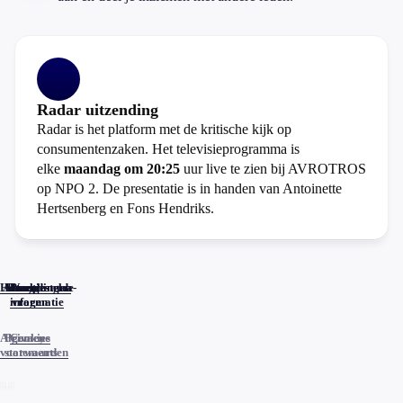
Radar uitzending
Radar is het platform met de kritische kijk op
consumentenzaken. Het televisieprogramma is
elke
maandag om 20:25
uur live te zien bij AVROTROS
op NPO 2. De presentatie is in handen van Antoinette
Hertsenberg en Fons Hendriks.
Home
Actueel
Uitzendingen
Reacties
Programma-
Veelgestelde
informatie
vragen
Algemene
Privacy
Cookies
voorwaarden
statements