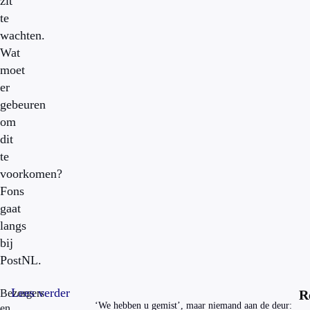
zit
te
wachten.
Wat
moet
er
gebeuren
om
dit
te
voorkomen?
Fons
gaat
langs
bij
PostNL.
Lees verder
Bezorgers
R
‘We hebben u gemist’, maar niemand aan de deur:
en