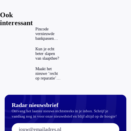
Ook
interessant
Pincode
vernieuwde
bankpassen
zichtbaar in
ING-app: is dat
Kun je echt
wel veilig?
beter slapen
van slaapthee?
Maakt het
nieuwe ‘recht
op reparatie’
repareren ook
echt
aantrekkelijker?
Radar nieuwsbrief
Ontvang het laatste nieuws rechtstreeks in je inbox. Schrijf je
vandaag nog in voor onze nieuwsbrief en blijf altijd op de hoogte!
E-mailadres: