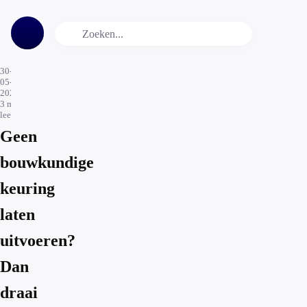
30-
05-
2023
3
min.
leestijd
Geen
bouwkundige
keuring
laten
uitvoeren?
Dan
draai