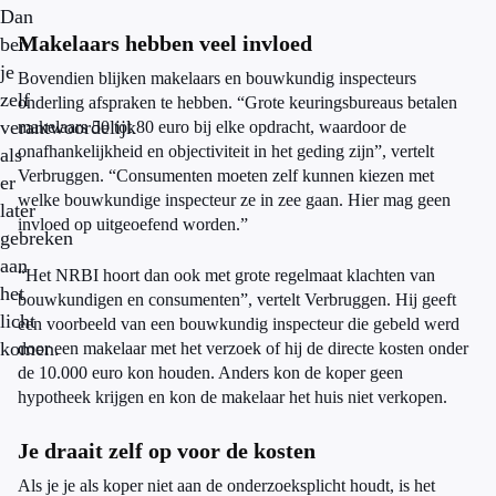
Dan
Makelaars hebben veel invloed
ben
je
Bovendien blijken makelaars en bouwkundig inspecteurs
zelf
onderling afspraken te hebben. “Grote keuringsbureaus betalen
verantwoordelijk
makelaars 50 tot 80 euro bij elke opdracht, waardoor de
onafhankelijkheid en objectiviteit in het geding zijn”, vertelt
als
Verbruggen. “Consumenten moeten zelf kunnen kiezen met
er
welke bouwkundige inspecteur ze in zee gaan. Hier mag geen
later
invloed op uitgeoefend worden.”
gebreken
aan
“Het NRBI hoort dan ook met grote regelmaat klachten van
het
bouwkundigen en consumenten”, vertelt Verbruggen. Hij geeft
licht
een voorbeeld van een bouwkundig inspecteur die gebeld werd
komen.
door een makelaar met het verzoek of hij de directe kosten onder
de 10.000 euro kon houden. Anders kon de koper geen
hypotheek krijgen en kon de makelaar het huis niet verkopen.
Je draait zelf op voor de kosten
Als je je als koper niet aan de onderzoeksplicht houdt, is het