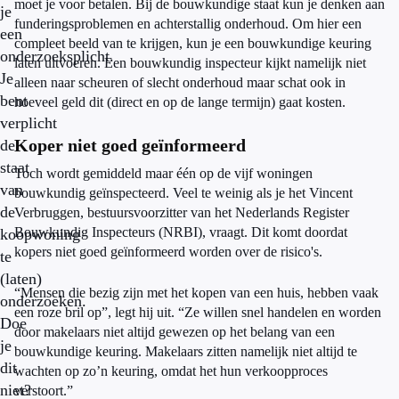
moet je voor betalen. Bij de bouwkundige staat kun je denken aan
je
funderingsproblemen en achterstallig onderhoud. Om hier een
een
compleet beeld van te krijgen, kun je een bouwkundige keuring
onderzoeksplicht.
laten uitvoeren. Een bouwkundig inspecteur kijkt namelijk niet
Je
alleen naar scheuren of slecht onderhoud maar schat ook in
bent
hoeveel geld dit (direct en op de lange termijn) gaat kosten.
verplicht
Koper niet goed geïnformeerd
de
staat
Toch wordt gemiddeld maar één op de vijf woningen
van
bouwkundig geïnspecteerd. Veel te weinig als je het Vincent
de
Verbruggen, bestuursvoorzitter van het Nederlands Register
Bouwkundig Inspecteurs (NRBI), vraagt. Dit komt doordat
koopwoning
kopers niet goed geïnformeerd worden over de risico's.
te
(laten)
“Mensen die bezig zijn met het kopen van een huis, hebben vaak
onderzoeken.
een roze bril op”, legt hij uit. “Ze willen snel handelen en worden
Doe
door makelaars niet altijd gewezen op het belang van een
je
bouwkundige keuring. Makelaars zitten namelijk niet altijd te
dit
wachten op zo’n keuring, omdat het hun verkoopproces
niet?
verstoort.”