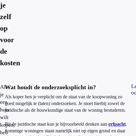
je
zelf
op
voor
de
kosten
L
Als
Wat houdt de onderzoeksplicht in?
oo
je
Als koper ben je verplicht om de staat van de koopwoning zo
een
goed mogelijk te (laten) onderzoeken. Je moet hierbij zowel de
huis
juridische als de bouwkundige staat van de woning bestuderen.
wilt
Bij de juridische staat kun je bijvoorbeeld denken aan
erfpacht
.
kopen,
Sommige woningen staan namelijk niet op eigen grond en daar
heb