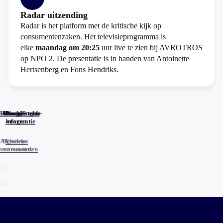
Radar uitzending
Radar is het platform met de kritische kijk op
consumentenzaken. Het televisieprogramma is
elke
maandag om 20:25
uur live te zien bij AVROTROS
op NPO 2. De presentatie is in handen van Antoinette
Hertsenberg en Fons Hendriks.
Home
Actueel
Uitzendingen
Reacties
Programma-
Veelgestelde
informatie
vragen
Algemene
Privacy
Cookies
voorwaarden
statements