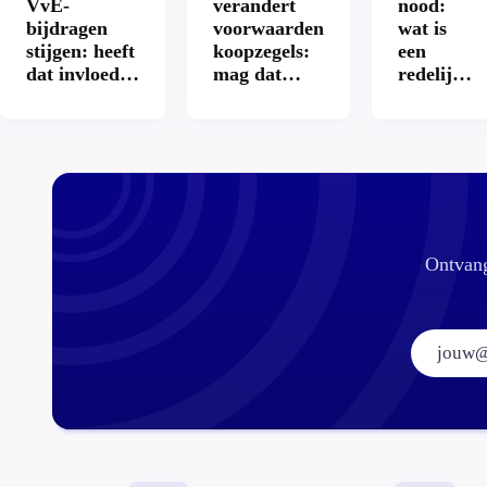
VvE-
verandert
nood:
bijdragen
voorwaarden
wat is
stijgen: heeft
koopzegels:
een
dat invloed
mag dat
redelijke
op je
zomaar?
prijs
hypotheek?
voor een
openbaar
toilet?
Ontvang