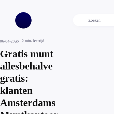
2
min. leestijd
06-04-2026
Gratis munt
allesbehalve
gratis:
klanten
Amsterdams