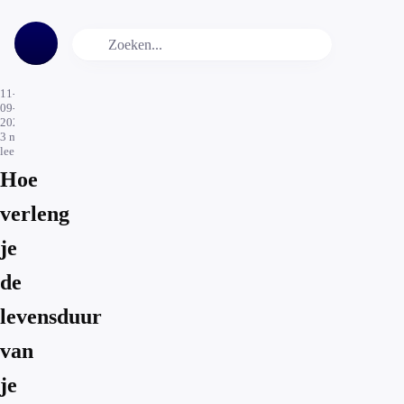
11-
09-
2021
3
min.
leestijd
Hoe
verleng
je
de
levensduur
van
je