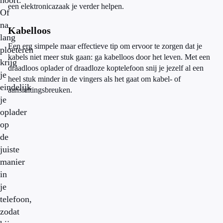
hoort.
een elektronicazaak je verder helpen.
Of
na
Kabelloos
lang
Een erg simpele maar eff
ectieve tip om ervoor te zorgen dat je
ploeteren
kabels niet meer stuk gaan: ga kabelloos door het leven. Met een
krijg
draadloos oplader of draadloze koptelefoon snij je jezelf al een
je
heel stuk minder in de vingers als het gaat om kabel- of
eindelijk
aansluitingsbreuken.
je
oplader
op
de
juiste
manier
in
je
telefoon,
zodat