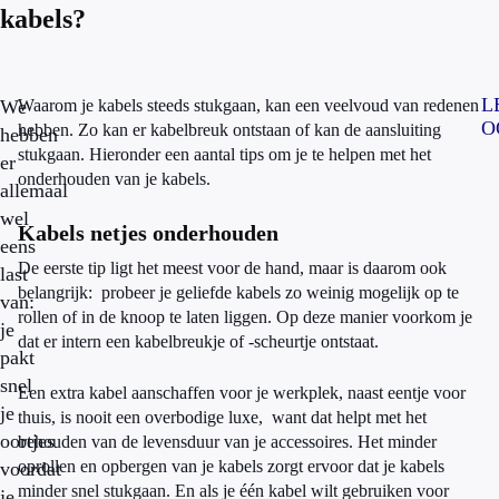
kabels?
L
We
Waarom je kabels steeds stukgaan, kan een veelvoud van redenen
O
hebben. Zo kan er kabelbreuk ontstaan of kan de aansluiting
hebben
stukgaan. Hieronder een aantal tips om je te helpen met het
er
onderhouden van je kabels.
allemaal
wel
Kabels netjes onderhouden
eens
De eerste tip ligt het meest voor de hand, maar is daarom ook
last
belangrijk: probeer je geliefde kabels zo weinig mogelijk op te
van:
rollen of in de knoop te laten liggen. Op deze manier voorkom je
je
dat er intern een kabelbreukje of -scheurtje ontstaat.
pakt
snel
Een extra kabel aanschaffen voor je werkplek, naast eentje voor
je
thuis, is nooit een overbodige luxe, want dat helpt met het
oortjes
behouden van de levensduur van je accessoires. Het minder
oprollen en opbergen van je kabels zorgt ervoor dat je kabels
voordat
minder snel stukgaan. En als je één kabel wilt gebruiken voor
je