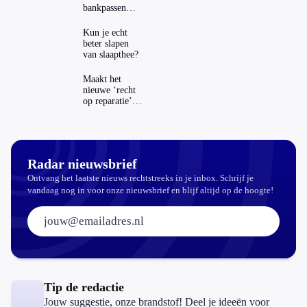
bankpassen
zichtbaar in
ING-app: is dat
Kun je echt
wel veilig?
beter slapen
van slaapthee?
Maakt het
nieuwe ‘recht
op reparatie’
repareren ook
echt
aantrekkelijker?
Radar nieuwsbrief
Ontvang het laatste nieuws rechtstreeks in je inbox. Schrijf je
vandaag nog in voor onze nieuwsbrief en blijf altijd op de hoogte!
E-mailadres:
Tip de redactie
Jouw suggestie, onze brandstof! Deel je ideeën voor