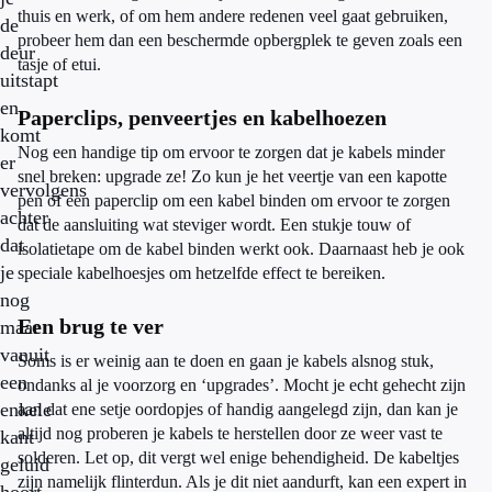
thuis en werk, of om hem andere redenen veel gaat gebruiken,
de
probeer hem dan een beschermde opbergplek te geven zoals een
deur
tasje of etui.
uitstapt
en
Paperclips, penveertjes en kabelhoezen
komt
Nog een handige tip om ervoor te zorgen dat je kabels minder
er
snel breken: upgrade ze! Zo kun je het veertje van een kapotte
vervolgens
pen of een paperclip om een kabel binden om ervoor te zorgen
achter
dat de aansluiting wat steviger wordt. Een stukje touw of
dat
isolatietape om de kabel binden werkt ook. Daarnaast heb je ook
je
speciale kabelhoesjes om hetzelfde effect te bereiken.
nog
Een brug te ver
maar
vanuit
Soms is er weinig aan te doen en gaan je kabels alsnog stuk,
een
ondanks al je voorzorg en ‘upgrades’. Mocht je echt gehecht zijn
enkele
aan dat ene setje oordopjes of handig aangelegd zijn, dan kan je
altijd nog proberen je kabels te herstellen door ze weer vast te
kant
solderen. Let op, dit vergt wel enige behendigheid. De kabeltjes
geluid
zijn namelijk flinterdun. Als je dit niet aandurft, kan een expert in