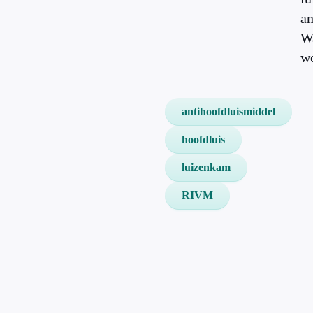
an
Wa
we
antihoofdluismiddel
hoofdluis
luizenkam
RIVM