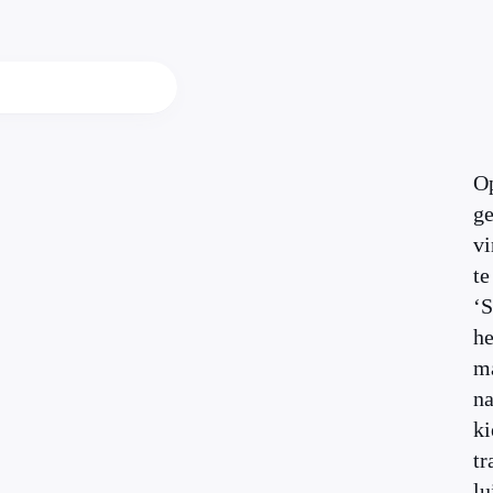
Op
ge
vi
te
‘S
he
ma
na
ki
tr
lu