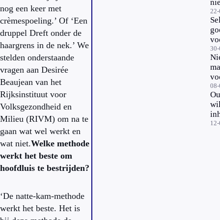
nie
nog een keer met
ro
22-
Se
crèmespoeling.’ Of ‘Een
go
druppel Dreft onder de
vo
haargrens in de nek.’ We
ho
30-
stelden onderstaande
Ni
ma
vragen aan Desirée
vo
Beaujean van het
be
08-
Rijksinstituut voor
Ou
ho
wi
Volksgezondheid en
in
Milieu (RIVM) om na te
bi
12-
gaan wat wel werkt en
aa
wat niet.
Welke methode
on
werkt het beste om
hoofdluis te bestrijden?
‘De natte-kam-methode
werkt het beste. Het is