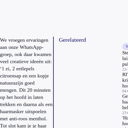
Gerelateerd
We vroegen ervaringen
aan onze WhatsApp-
V
St
groep, ook daar kwamen
lu
veel creatieve ideeën uit:
pu
‘1 ei, 2 eetlepels
se
23-
R
citroensap en een kopje
kn
kri
natuurazijn goed
ho
mengen. Dit 20 minuten
me
04-
Ge
op het hoofd in laten
ho
ha
trekken en daarna als een
he
haarmasker uitspoelen
te
25-
'H
met anti-roos menthol.
ho
ho
Tot slot kam je je haar