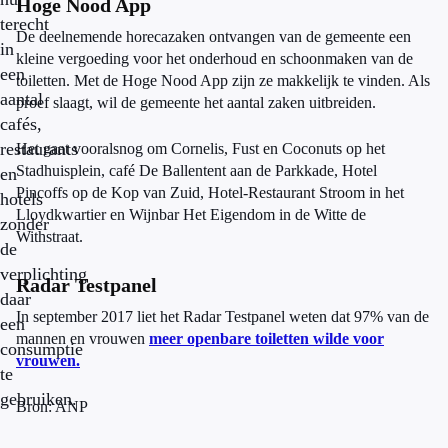
Hoge Nood App
terecht
De deelnemende horecazaken ontvangen van de gemeente een
in
kleine vergoeding voor het onderhoud en schoonmaken van de
een
toiletten. Met de Hoge Nood App zijn ze makkelijk te vinden. Als
aantal
proef slaagt, wil de gemeente het aantal zaken uitbreiden.
cafés,
restaurants
Het gaat vooralsnog om Cornelis, Fust en Coconuts op het
Stadhuisplein, café De Ballentent aan de Parkkade, Hotel
en
Pincoffs op de Kop van Zuid, Hotel-Restaurant Stroom in het
hotels
Lloydkwartier en Wijnbar Het Eigendom in de Witte de
zonder
Withstraat.
de
verplichting
Radar Testpanel
daar
In september 2017 liet het Radar Testpanel weten dat 97% van de
een
mannen en vrouwen
meer openbare toiletten wilde voor
consumptie
vrouwen.
te
gebruiken.
Bron: ANP