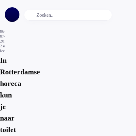
06-
07-
2018
2
min.
leestijd
In
Rotterdamse
horeca
kun
je
naar
toilet