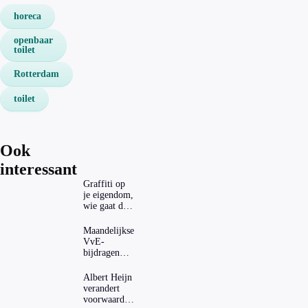
horeca
openbaar
toilet
Rotterdam
toilet
Ook
interessant
Graffiti op
je eigendom,
wie gaat dat
betalen?
Maandelijkse
VvE-
bijdragen
stijgen: heeft
dat invloed
Albert Heijn
op je
verandert
hypotheek?
voorwaarden