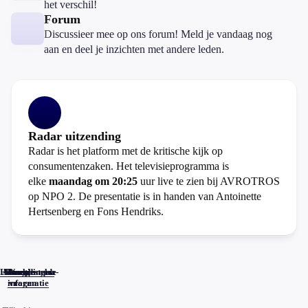
het verschil!
Forum
Discussieer mee op ons forum! Meld je vandaag nog
aan en deel je inzichten met andere leden.
Radar uitzending
Radar is het platform met de kritische kijk op
consumentenzaken. Het televisieprogramma is
elke
maandag om 20:25
uur live te zien bij AVROTROS
op NPO 2. De presentatie is in handen van Antoinette
Hertsenberg en Fons Hendriks.
Home
Actueel
Uitzendingen
Reacties
Programma-
Veelgestelde
informatie
vragen