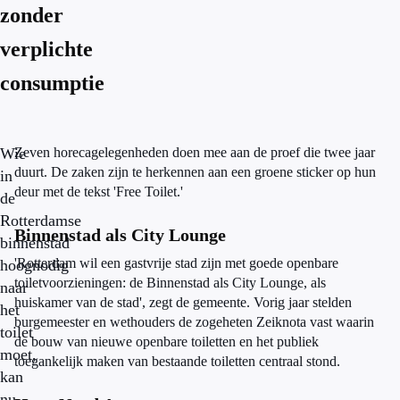
zonder
verplichte
consumptie
Wie
Zeven horecagelegenheden doen mee aan de proef die twee jaar
duurt. De zaken zijn te herkennen aan een groene sticker op hun
in
deur met de tekst 'Free Toilet.'
de
Rotterdamse
Binnenstad als City Lounge
binnenstad
'Rotterdam wil een gastvrije stad zijn met goede openbare
hoognodig
toiletvoorzieningen: de Binnenstad als City Lounge, als
naar
huiskamer van de stad', zegt de gemeente. Vorig jaar stelden
het
burgemeester en wethouders de zogeheten Zeiknota vast waarin
toilet
de bouw van nieuwe openbare toiletten en het publiek
moet,
toegankelijk maken van bestaande toiletten centraal stond.
kan
nu