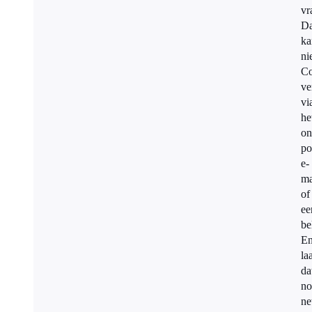
vr
Da
ka
ni
Co
ve
vi
he
on
po
e-
ma
of
ee
be
E
la
da
no
ne