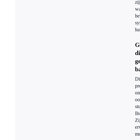
zi
wa
he
sy
ha
G
d
g
b
Di
pr
on
oo
st
Ils
Zi
er
mo