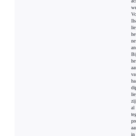
ac
we
Vo
Il
li
he
ne
an
Bi
he
aa
va
ha
di
li
zij
al
te
pr
aa
in