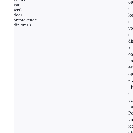
op
van
en
werk
door
lo
ontbrekende
cu
diploma's.
vo
en
dit
ka
oo
no
ee
op
ei
tij
en
va
hu
Pe
vo
ie
di