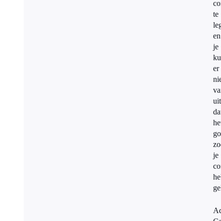
co
te
le
en
je
ku
er
ni
va
ui
da
he
go
zo
je
co
he
ge
Ad