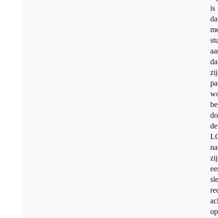
is
da
me
st
aa
da
zij
pa
wo
be
do
de
L
na
zij
ee
sl
re
ac
op