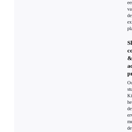
ee
va
de
ex
pl
S
c
a
p
O
st
K
he
de
er
me
de