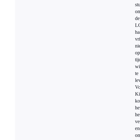
st
om
de
L
ha
vr
ni
op
tij
wi
te
le
Vo
K
ko
he
he
ve
en
o