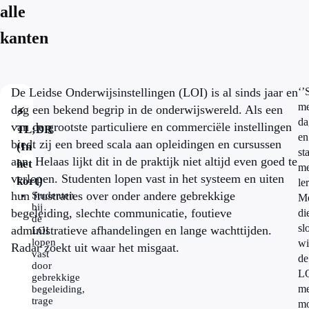
alle
kanten
De Leidse Onderwijsinstellingen (LOI) is al sinds jaar en
‘’
me
dag een bekend begrip in de onderwijswereld. Als een
⚡
da
van de grootste particuliere en commerciële instellingen
TL;DR
en
biedt zij een breed scala aan opleidingen en cursussen
(In
sta
aan. Helaas lijkt dit in de praktijk niet altijd even goed te
het
me
verlopen. Studenten lopen vast in het systeem en uiten
kort)
le
hun frustraties over onder andere gebrekkige
Studenten
M
bij
begeleiding, slechte communicatie, foutieve
di
de
sl
administratieve afhandelingen en lange wachttijden.
LOI
lopen
wi
Radar zoekt uit waar het misgaat.
vast
de
door
L
gebrekkige
me
begeleiding,
trage
mo