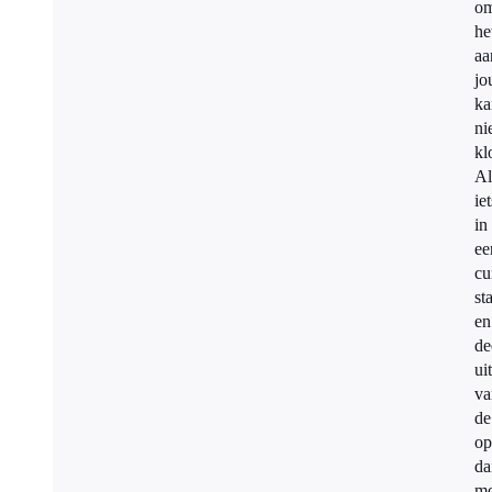
om
he
aa
jo
ka
ni
kl
Al
iet
in
ee
cu
st
en
de
ui
va
de
op
da
mo