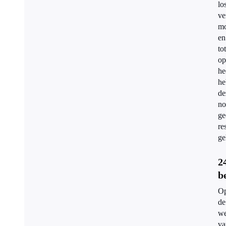
lo
ve
mo
en
tot
op
he
he
de
no
ge
re
ge
2
b
O
de
we
va