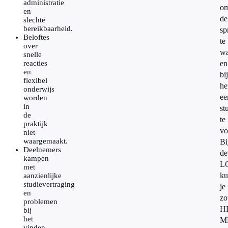
administratie
o
en
de
slechte
bereikbaarheid.
sp
Beloftes
te
over
w
snelle
reacties
en
en
bij
flexibel
he
onderwijs
ee
worden
in
st
de
te
praktijk
vo
niet
waargemaakt.
Bi
Deelnemers
de
kampen
L
met
ku
aanzienlijke
studievertraging
je
en
zo
problemen
H
bij
het
M
vinden