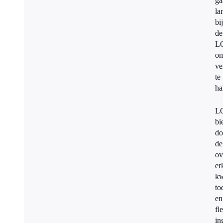
ga
la
bij
de
L
o
ve
te
ha
L
bi
do
de
ov
er
kw
to
en
fl
in