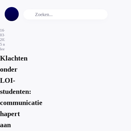
16-
03-
2026
5
min.
leestijd
Klachten
onder
LOI-
studenten:
communicatie
hapert
aan