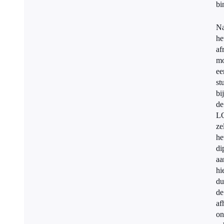
bi
N
he
af
mo
ee
st
bij
de
L
ze
he
di
aa
hi
du
de
af
on