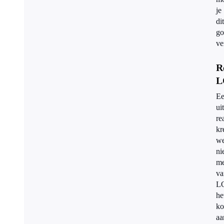
je
dit
go
ve
R
L
E
ui
re
kr
w
ni
me
va
LO
he
ko
aa