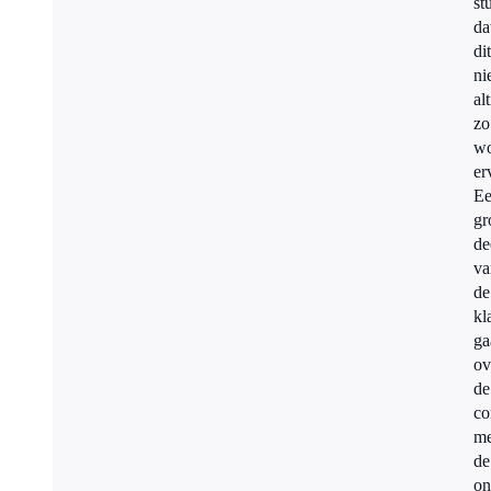
st
da
dit
ni
alt
zo
wo
er
E
gr
de
va
de
kl
ga
ov
de
co
me
de
on