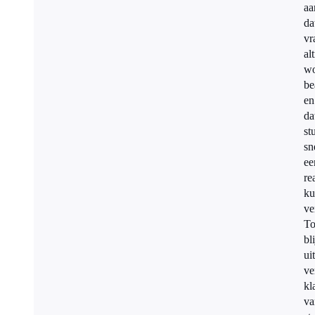
aa
da
vr
alt
wo
be
en
da
st
sn
ee
re
ku
ve
To
bli
uit
ve
kl
va