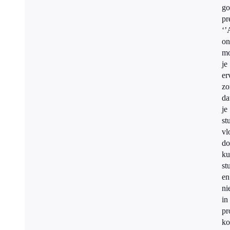
go
pr
‘’
on
mo
je
er
zo
da
je
st
vl
do
ku
st
en
ni
in
pr
k