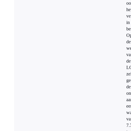
oo
he
ve
in
be
O
de
we
va
de
L
ze
ge
de
on
aa
ee
wa
va
7.