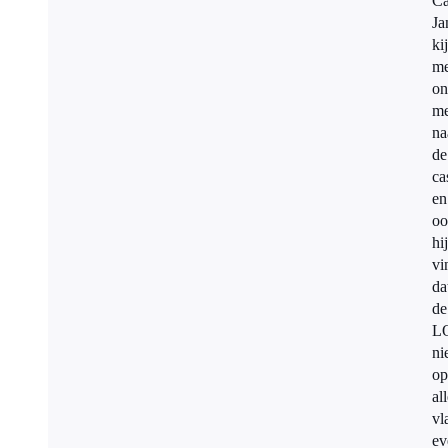
Ca
Ja
ki
me
on
m
na
de
ca
en
oo
hij
vi
da
de
L
ni
op
al
vl
ev