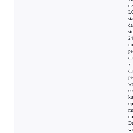
de
L
st
da
st
24
uu
pe
da
7
da
pe
w
co
ku
o
me
do
Da
wo