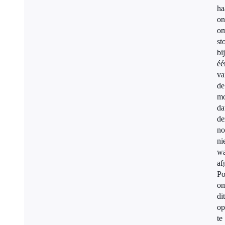
ha
on
om
st
bij
éé
va
de
mo
da
de
no
ni
w
af
Po
o
dit
op
te