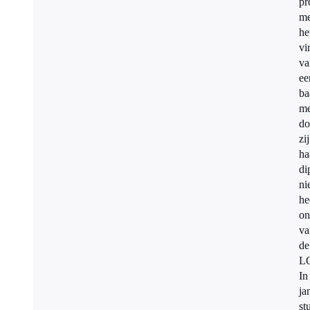
pr
me
he
vi
va
ee
ba
m
do
zij
ha
di
ni
he
on
va
de
LO
In
ja
st