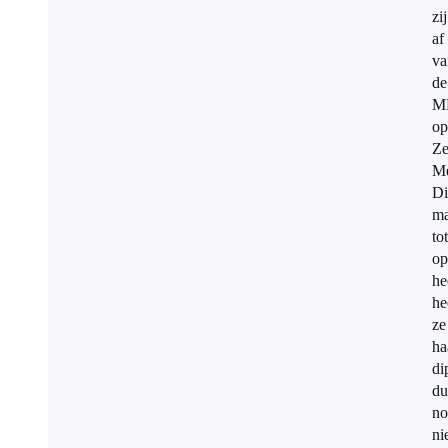
zij
af
va
de
M
op
Ze
Me
Di
ma
tot
op
he
he
ze
ha
di
du
no
ni