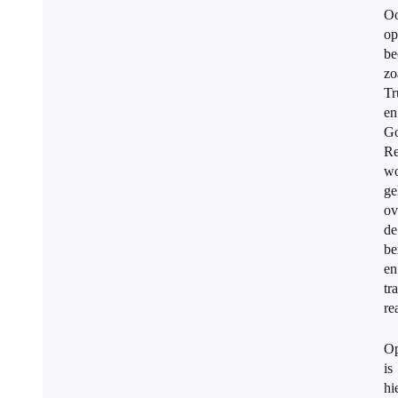
O
op
be
zo
Tr
en
Go
Re
wo
ge
ov
de
be
en
tr
re
Op
is
hi