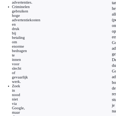
advertenties.
ta
Criminelen
he
gebruiken
al
hoge
(p
advertentiekosten
en
on
druk
op
bij
ee
betaling
om
Go
enorme
ad
bedragen
ge
te
innen
D
voor
du
slecht
Go
of
ad
gevaarlijk
werk.
bo
Zoek
de
in
re
nood
niet
st
via
je
Google,
na
maar