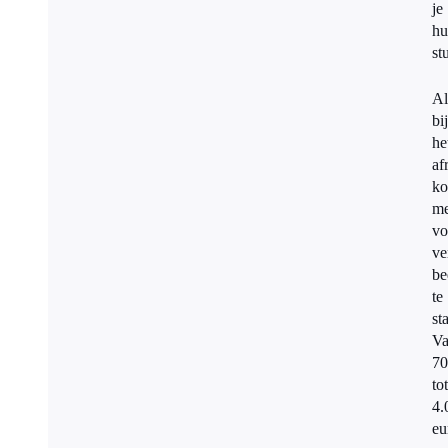
je
hu
st
Al
bij
he
af
k
me
vo
ve
be
te
st
V
70
tot
4.
eu