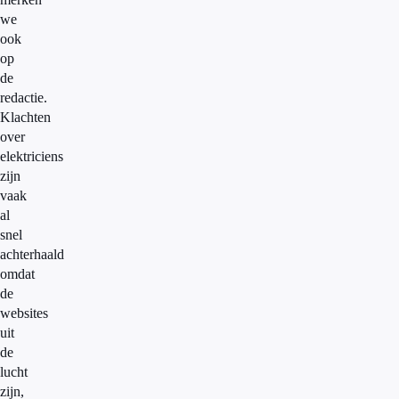
we
ook
op
de
redactie.
Klachten
over
elektriciens
zijn
vaak
al
snel
achterhaald
omdat
de
websites
uit
de
lucht
zijn,