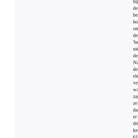
bij
de
be
ho
om
de
'h
ni
de
Na
de
el
ve
w
za
ze
da
er
dr
ke
61