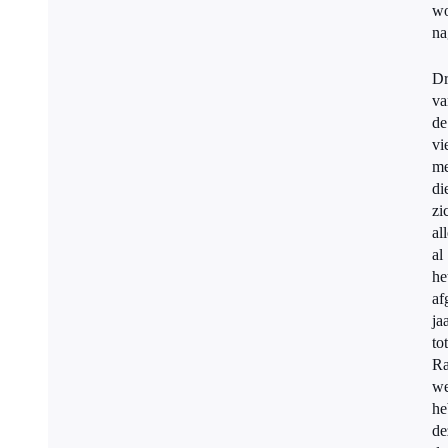
wo
na
Dr
va
de
vi
me
di
zi
al
al
he
af
ja
tot
Ra
w
he
de