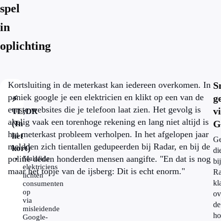
spel
in
oplichting
Kortsluiting in de meterkast kan iedereen overkomen. In
S
paniek google je een elektricien en klikt op een van de
g
⚡
eerste websites die je telefoon laat zien. Het gevolg is
v
TL;DR
akelig vaak een torenhoge rekening en lang niet altijd is
G
(In
het meterkast probleem verholpen. In het afgelopen jaar
het
Ge
meldden zich tientallen gedupeerden bij Radar, en bij de
kort)
di
politie deden honderden mensen aangifte. "En dat is nog
Malafide
bij
elektriciens
maar het topje van de ijsberg: Dit is echt enorm."
Ra
lichten
kl
consumenten
op
ov
via
de
misleidende
ho
Google-