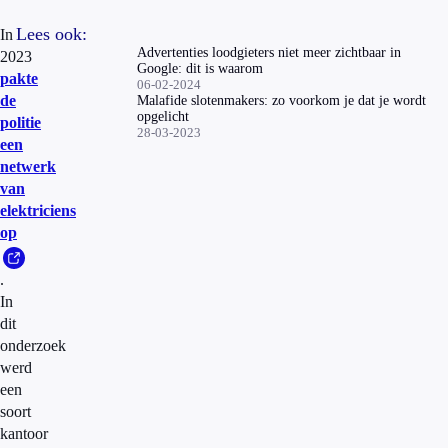
Lees ook:
In
Advertenties loodgieters niet meer zichtbaar in
2023
Google: dit is waarom
pakte
06-02-2024
de
Malafide slotenmakers: zo voorkom je dat je wordt
opgelicht
politie
28-03-2023
een
netwerk
van
elektriciens
op
.
In
dit
onderzoek
werd
een
soort
kantoor