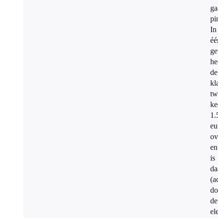
ga
pi
In
éé
ge
he
de
kl
tw
ke
1.
eu
ov
en
is
da
(a
do
de
el