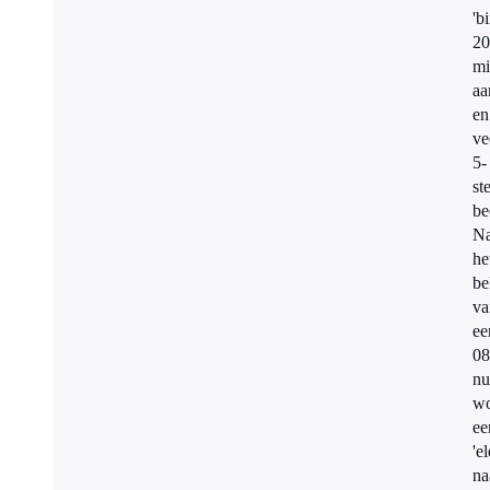
'b
20
mi
aa
en
ve
5-
st
be
N
he
be
va
ee
08
nu
wo
ee
'e
na