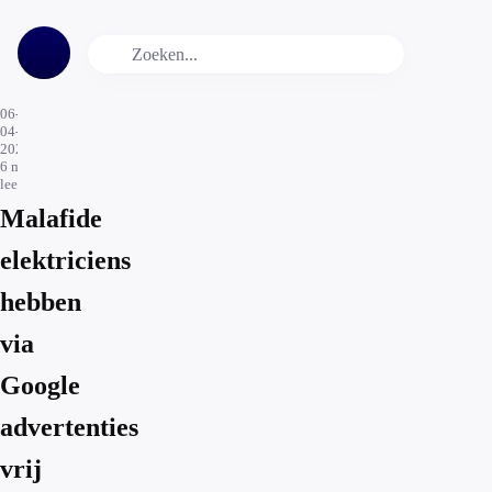
06-
04-
2026
6
min.
leestijd
Malafide
elektriciens
hebben
via
Google
advertenties
vrij