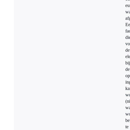
eu
w
af
E
fa
di
vo
de
el
bij
de
op
in
ka
wo
(n
wa
wo
be
te