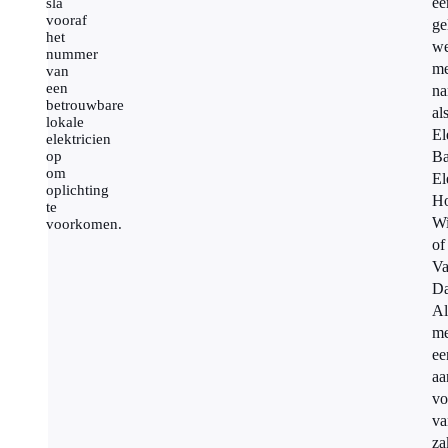
ee
sla
vooraf
ge
het
we
nummer
me
van
een
n
betrouwbare
als
lokale
El
elektricien
op
Ba
om
El
oplichting
Ho
te
Wi
voorkomen.
of
V
D
Al
me
ee
aa
vo
va
za