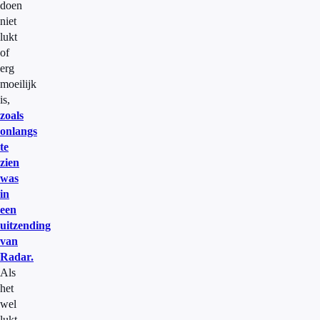
doen
niet
lukt
of
erg
moeilijk
is,
zoals
onlangs
te
zien
was
in
een
uitzending
van
Radar.
Als
het
wel
lukt,