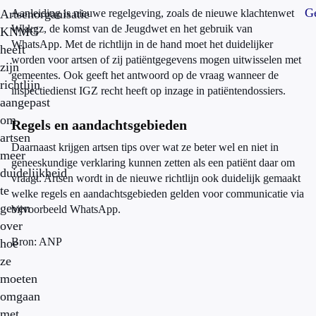
Ge
Artsenorganisatie
Aanleiding is nieuwe regelgeving, zoals de nieuwe klachtenwet
Wkkgz, de komst van de Jeugdwet en het gebruik van
KNMG
WhatsApp. Met de richtlijn in de hand moet het duidelijker
heeft
worden voor artsen of zij patiëntgegevens mogen uitwisselen met
zijn
gemeentes. Ook geeft het antwoord op de vraag wanneer de
richtlijn
inspectiedienst IGZ recht heeft op inzage in patiëntendossiers.
aangepast
om
Regels en aandachtsgebieden
artsen
Daarnaast krijgen artsen tips over wat ze beter wel en niet in
meer
geneeskundige verklaring kunnen zetten als een patiënt daar om
duidelijkheid
vraagt. Artsen wordt in de nieuwe richtlijn ook duidelijk gemaakt
te
welke regels en aandachtsgebieden gelden voor communicatie via
geven
bijvoorbeeld WhatsApp.
over
Bron: ANP
hoe
ze
moeten
omgaan
met