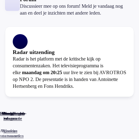
Discussieer mee op ons forum! Meld je vandaag nog
aan en deel je inzichten met andere leden.
Radar uitzending
Radar is het platform met de kritische kijk op
consumentenzaken. Het televisieprogramma is
elke
maandag om 20:25
uur live te zien bij AVROTROS
op NPO 2. De presentatie is in handen van Antoinette
Hertsenberg en Fons Hendriks.
Home
Actueel
Uitzendingen
Reacties
Programma-
Veelgestelde
informatie
vragen
Algemene
Privacy
Cookies
voorwaarden
statements