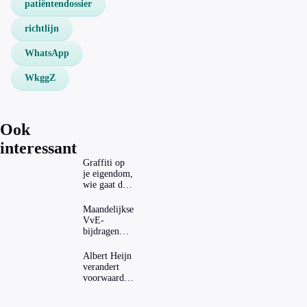
patiëntendossier
richtlijn
WhatsApp
WkggZ
Ook
interessant
Graffiti op
je eigendom,
wie gaat dat
betalen?
Maandelijkse
VvE-
bijdragen
stijgen: heeft
dat invloed
Albert Heijn
op je
verandert
hypotheek?
voorwaarden
koopzegels:
mag dat