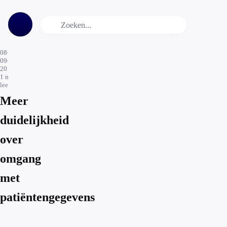
08-
09-
2016
1
min.
leestijd
Meer
duidelijkheid
over
omgang
met
patiëntengegevens