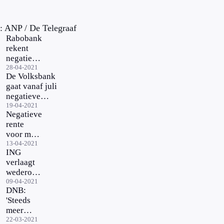
: ANP / De Telegraaf
Rabobank
rekent
negatieve
rente bij
28-04-2021
De Volksbank
sommige
gaat vanaf juli
spaarders
negatieve
spaarrente
19-04-2021
Negatieve
rekenen bij
rente
bepaalde
voor meer
spaarrekeningen
klanten
13-04-2021
ING
van ABN
verlaagt
AMRO
wederom
drempel
09-04-2021
DNB:
voor
'Steeds
negatieve
meer
rente op
spaarders
22-03-2021
spaargeld