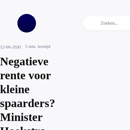
3
min. leestijd
12-06-2021
Negatieve
rente voor
kleine
spaarders?
Minister