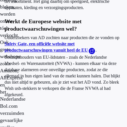
het assortiment. Het ging daarbij om speelgoed, elektrische
bleken,
apparaten, kleding en verzorgingsproducten.
worden
online
Werkt de Europese website met
tóch
productwaarschuwingen wel?
verkocht.
Onderzoekers van AD zochten naar producten die ze vonden op
Ook
Safety Gate, een officiële website met
grote
productwaarschuwingen vanuit heel de EU
.
webshops
Toezichthouders van EU-lidstaten - zoals de Nederlandse
zoals
Voedsel- en Warenautoriteit (NVWA) - kunnen elkaar via deze
database alarmeren over onveilige producten, zodat ze die
Amazon,
allemaal in hun eigen land van de markt kunnen halen. Dat blijkt
AliExpress
dus niet altijd te gebeuren, als je ziet wat het AD vond. Zo bleek
en
Wish usb-stekkers te verkopen die de Franse NVWA al had
het
afgekeurd.
Nederlandse
Bol.com
verzuimden
gevaarlijke