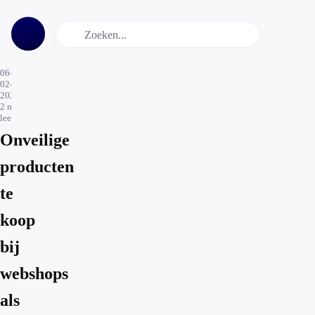
06-
02-
2022
2
min.
leestijd
Onveilige
producten
te
koop
bij
webshops
als