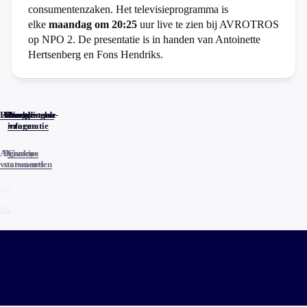
consumentenzaken. Het televisieprogramma is
elke
maandag om 20:25
uur live te zien bij AVROTROS
op NPO 2. De presentatie is in handen van Antoinette
Hertsenberg en Fons Hendriks.
Home
Actueel
Uitzendingen
Reacties
Programma-
Veelgestelde
informatie
vragen
Algemene
Privacy
Cookies
voorwaarden
statements