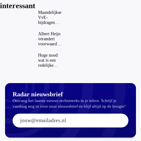
interessant
Maandelijkse
VvE-
bijdragen
stijgen: heeft
dat invloed
Albert Heijn
op je
verandert
hypotheek?
voorwaarden
koopzegels:
mag dat
Hoge nood:
zomaar?
wat is een
redelijke
prijs voor
een openbaar
toilet?
Radar nieuwsbrief
Ontvang het laatste nieuws rechtstreeks in je inbox. Schrijf je
vandaag nog in voor onze nieuwsbrief en blijf altijd op de hoogte!
E-mailadres: