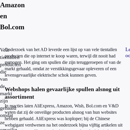
Amazon
en
Bol.com
L
Vele
Onderzoek van het AD leverde een lijst op van vele tientallen
oo
producten die op internet te koop waren, terwijl dit nooit had
tientallen
gemogen. Het ging om spullen die zijn teruggeroepen of van de
producten
markt gehaald, omdat ze verstikkingsgevaar opleveren of een
die
levensgevaarlijke elektrische schok kunnen geven.
van
de
Webshops halen gevaarlijke spullen alsnog uit
markt
assortiment
zijn
In reacties laten AliExpress, Amazon, Wish, Bol.com en V&D
gehaald
weten dat zij de onveilige producten alsnog van hun websites
omdat
hebben gehaald. AliExpress was koploper; bij de Chinese
ze
webgigant verdwenen na het onderzoek bijna vijftig artikelen uit
onveilig