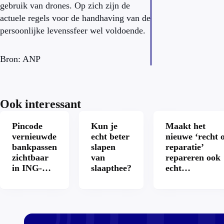
gebruik van drones. Op zich zijn de
actuele regels voor de handhaving van de
persoonlijke levenssfeer wel voldoende.
Bron: ANP
Ook interessant
Pincode
Kun je
Maakt het
vernieuwde
echt beter
nieuwe ‘recht 
bankpassen
slapen
reparatie’
zichtbaar
van
repareren ook
in ING-
slaapthee?
echt
app: is dat
aantrekkelijke
wel veilig?