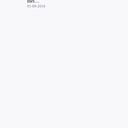
met
drones
01-09-2016
gemeld