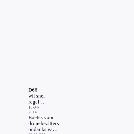
D66
wil snel
regels
voor
10-04-
2014
gebruik
Boetes voor
drones
dronebezitters
ondanks vage