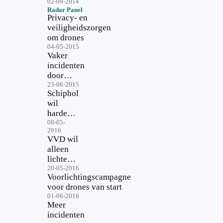
regelgeving
02-09-2014
Radar Panel
Privacy- en
veiligheidszorgen
om drones
04-05-2015
Vaker
incidenten
door
populariteit
23-06-2015
Schiphol
drones
wil
harde
aanpak
08-05-
2016
drones
VVD wil
alleen
lichte
drone
20-05-2016
Voorlichtingscampagne
voor
voor drones van start
particulier
01-06-2016
Meer
incidenten