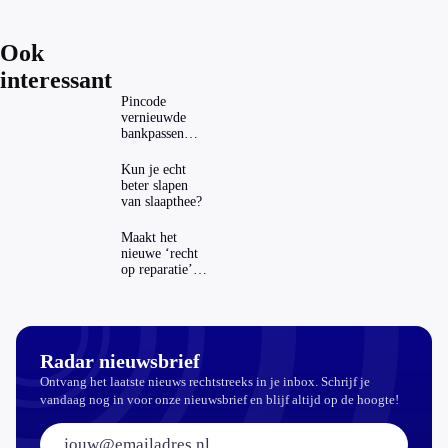
Koersplan
Ook
interessant
Pincode
vernieuwde
bankpassen
zichtbaar in
ING-app: is dat
Kun je echt
wel veilig?
beter slapen
van slaapthee?
Maakt het
nieuwe ‘recht
op reparatie’
repareren ook
echt
aantrekkelijker?
Radar nieuwsbrief
Ontvang het laatste nieuws rechtstreeks in je inbox. Schrijf je
vandaag nog in voor onze nieuwsbrief en blijf altijd op de hoogte!
E-mailadres: