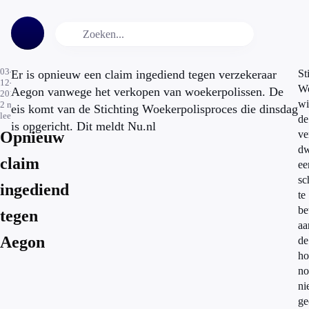
03-
Er is opnieuw een claim ingediend tegen verzekeraar
St
12-
Wo
Aegon vanwege het verkopen van woekerpolissen. De
2013
wi
2
min.
eis komt van de Stichting Woekerpolisproces die dinsdag
leestijd
de
is opgericht. Dit meldt Nu.nl
Opnieuw
ve
dw
claim
ee
sc
ingediend
te
be
tegen
aa
Aegon
de
ho
no
ni
ge