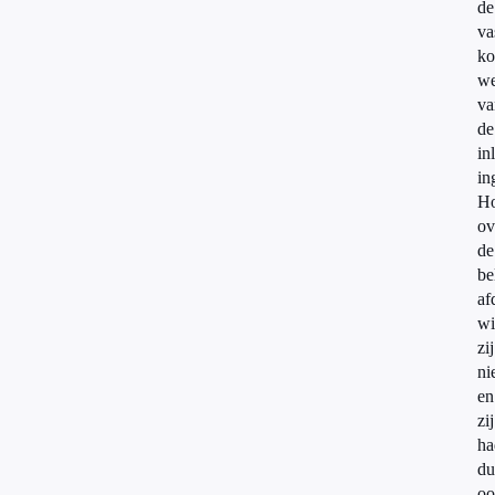
de
va
ko
we
va
de
in
in
Ho
ov
de
be
af
wi
zij
ni
en
zij
ha
du
oo