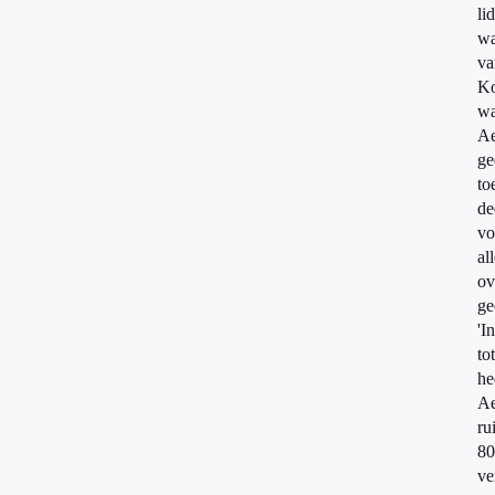
lid
wa
va
Ko
wa
A
ge
to
de
vo
al
ov
ge
'In
to
he
A
ru
80
ve