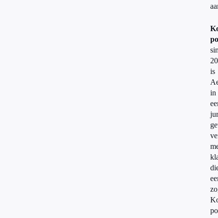
aa
Ko
po
si
20
is
A
in
ee
ju
ge
ve
me
kl
di
ee
zo
Ko
po