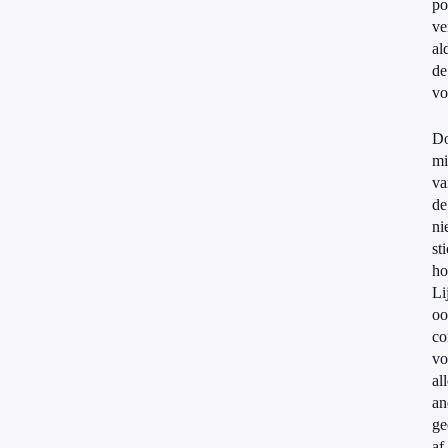
po
ve
al
de
vo
D
mi
va
de
ni
st
ho
Li
oo
co
vo
al
an
ge
af