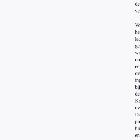
de
ve
Vo
he
la
ge
we
oo
ee
ov
in
bij
de
Ko
ov
D
pr
hi
en