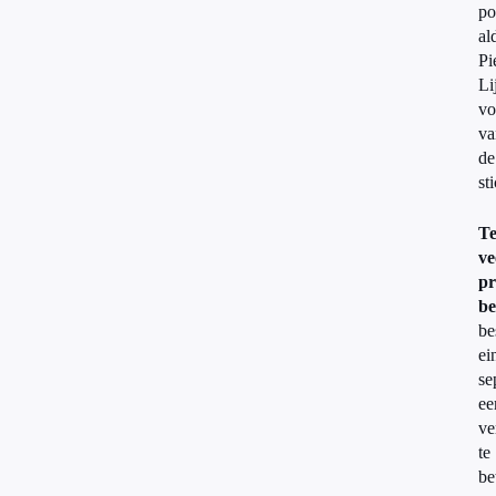
po
al
Pi
Li
vo
va
de
st
T
ve
pr
be
be
ei
se
ee
ve
te
be