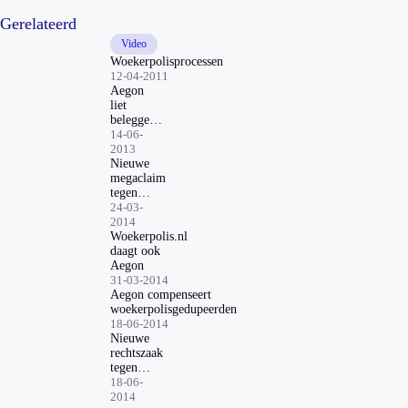
Gerelateerd
Video
Woekerpolisprocessen
12-04-2011
Aegon
liet
beleggers
Koersplan
14-06-
teveel
2013
betalen
Nieuwe
megaclaim
tegen
Aegon
24-03-
2014
Woekerpolis.nl
daagt ook
Aegon
31-03-2014
Aegon compenseert
woekerpolisgedupeerden
18-06-2014
Nieuwe
rechtszaak
tegen
Aegon
18-06-
om
2014