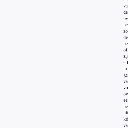
va
de
ov
pe
zo
de
be
of
zi
er
in
ge
va
vo
ov
ee
be
ui
kr
va