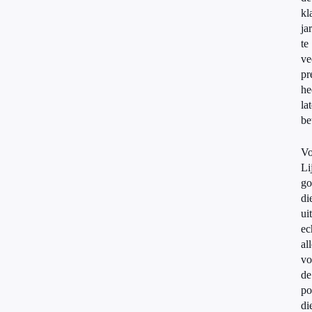
kl
ja
te
ve
pr
he
la
be
Vo
Li
go
di
ui
ec
al
vo
de
po
di