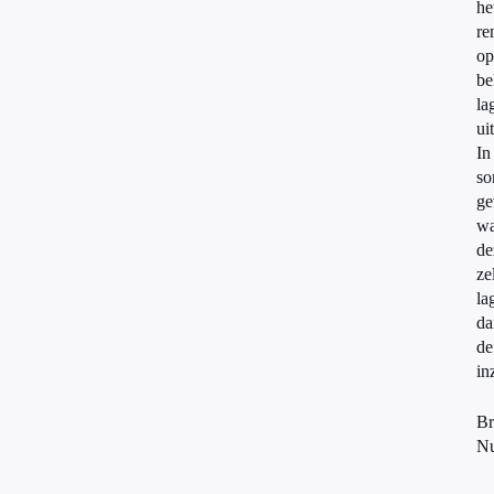
he
re
op
be
la
uit
In
s
ge
w
de
ze
la
da
de
in
Br
Nu