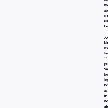
ni
in
me
dit
be
A
bl
ma
lie
11
pr
va
he
in
be
in
te
ho
al