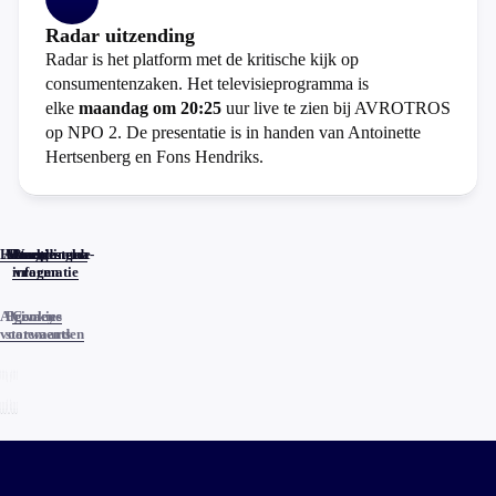
Radar uitzending
Radar is het platform met de kritische kijk op
consumentenzaken. Het televisieprogramma is
elke
maandag om 20:25
uur live te zien bij AVROTROS
op NPO 2. De presentatie is in handen van Antoinette
Hertsenberg en Fons Hendriks.
Home
Actueel
Uitzendingen
Reacties
Programma-
Veelgestelde
informatie
vragen
Algemene
Privacy
Cookies
voorwaarden
statements