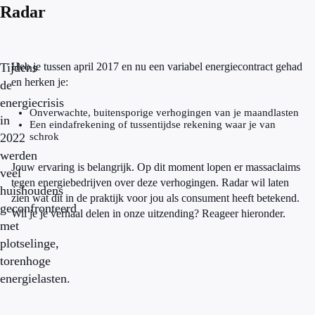
Radar
Tijdens
Heb je tussen april 2017 en nu een variabel energiecontract gehad
en herken je:
de
energiecrisis
Onverwachte, buitensporige verhogingen van je maandlasten
in
Een eindafrekening of tussentijdse rekening waar je van
2022
schrok
werden
Jouw ervaring is belangrijk. Op dit moment lopen er massaclaims
veel
tegen energiebedrijven over deze verhogingen. Radar wil laten
huishoudens
zien wat dit in de praktijk voor jou als consument heeft betekend.
geconfronteerd
Wil je je verhaal delen in onze uitzending? Reageer hieronder.
met
plotselinge,
torenhoge
energielasten.