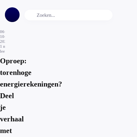
06-
10-
2025
1
min.
leestijd
Oproep:
torenhoge
energierekeningen?
Deel
je
verhaal
met