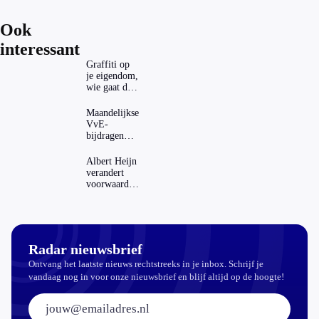
Ook
interessant
Graffiti op
je eigendom,
wie gaat dat
betalen?
Maandelijkse
VvE-
bijdragen
stijgen: heeft
dat invloed
Albert Heijn
op je
verandert
hypotheek?
voorwaarden
koopzegels:
mag dat
zomaar?
Radar nieuwsbrief
Ontvang het laatste nieuws rechtstreeks in je inbox. Schrijf je
vandaag nog in voor onze nieuwsbrief en blijf altijd op de hoogte!
E-mailadres: