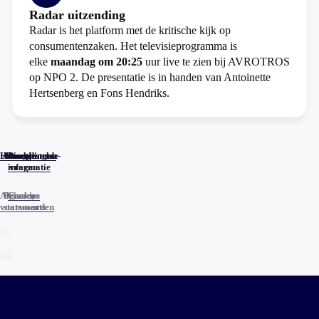
Radar uitzending
Radar is het platform met de kritische kijk op
consumentenzaken. Het televisieprogramma is
elke
maandag om 20:25
uur live te zien bij AVROTROS
op NPO 2. De presentatie is in handen van Antoinette
Hertsenberg en Fons Hendriks.
Home
Actueel
Uitzendingen
Reacties
Programma-
Veelgestelde
informatie
vragen
Algemene
Privacy
Cookies
voorwaarden
statements