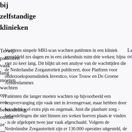
bij
zelfstandige
klinieken
L
Terwijl
Voor een simpele MRI-scan wachten patiënten in een kliniek
oo
gemiddeld zes dagen en in een ziekenhuis ruim drie weken; bijna
patiënten
vier zo keer lang. Dit blijkt uit een analyse van de wachttijden die
vaak
de Nederlandse Zorgautoriteit publiceert, door Platform voor
lang
onderzoeksjournalistiek Investico, voor Trouw en De Groene
moeten
Amsterdammer.
wachten
op
Patiënten die langer moeten wachten op bijvoorbeeld een
een
heupvervanging zijn vaak niet in levensgevaar, maar hebben door
behandeling,
het uitstel wel extra pijn en ongemak. Juist die planbare zorg -
behandelingen die niet binnen zes weken hoeven plaats te vinden
omdat
- is de afgelopen twee jaar vaak afgeschaald. Volgens de
ze
Nederlandse Zorgautoriteit zijn er 130.000 operaties uitgesteld, de
op