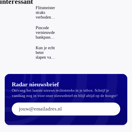
interessant
Flitsmeister
straks
verboden?
Dit zijn de
regels in
Pincode
Nederland
vernieuwde
en het
bankpassen
buitenland
zichtbaar in
ING-app:
Kun je echt
is dat wel
beter
veilig?
slapen van
slaapthee?
Radar nieuwsbrief
Ontvang het laatste nieuws rechtstreeks in je inbox. Schrijf je
vandaag nog in voor onze nieuwsbrief en blijf altijd op de hoogte!
E-mailadres: