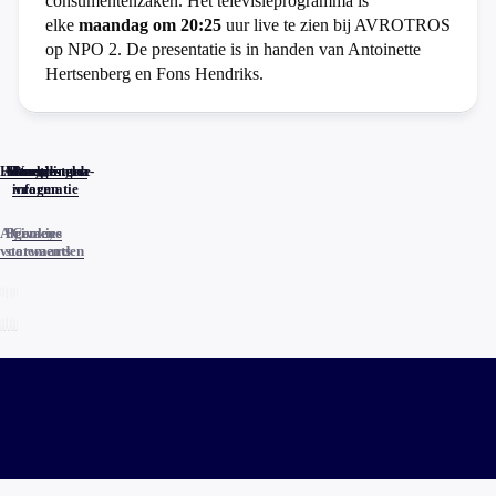
consumentenzaken. Het televisieprogramma is
elke
maandag om 20:25
uur live te zien bij AVROTROS
op NPO 2. De presentatie is in handen van Antoinette
Hertsenberg en Fons Hendriks.
Home
Actueel
Uitzendingen
Reacties
Programma-
Veelgestelde
informatie
vragen
Algemene
Privacy
Cookies
voorwaarden
statements