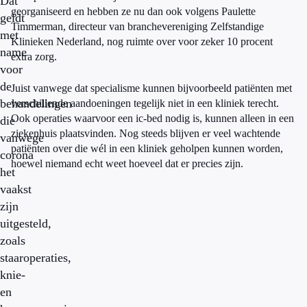
Dat
georganiseerd en hebben ze nu dan ook volgens Paulette
geldt
Timmerman, directeur van branchevereniging Zelfstandige
met
Klinieken Nederland, nog ruimte over voor zeker 10 procent
name
extra zorg.
voor
de
Juist vanwege dat specialisme kunnen bijvoorbeeld patiënten met
behandelingen
verschillende aandoeningen tegelijk niet in een kliniek terecht.
Ook operaties waarvoor een ic-bed nodig is, kunnen alleen in een
die
ziekenhuis plaatsvinden. Nog steeds blijven er veel wachtende
vanwege
patiënten over die wél in een kliniek geholpen kunnen worden,
corona
hoewel niemand echt weet hoeveel dat er precies zijn.
het
vaakst
zijn
uitgesteld,
zoals
staaroperaties,
knie-
en