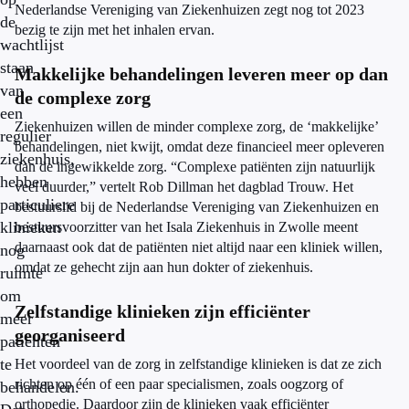
Nederlandse Vereniging van Ziekenhuizen zegt nog tot 2023
de
bezig te zijn met het inhalen ervan.
wachtlijst
staan
Makkelijke behandelingen leveren meer op dan
van
de complexe zorg
een
Ziekenhuizen willen de minder complexe zorg, de ‘makkelijke’
regulier
behandelingen, niet kwijt, omdat deze financieel meer opleveren
ziekenhuis,
dan de ingewikkelde zorg. “Complexe patiënten zijn natuurlijk
hebben
veel duurder,” vertelt Rob Dillman het dagblad Trouw. Het
particuliere
bestuurslid bij de Nederlandse Vereniging van Ziekenhuizen en
klinieken
bestuursvoorzitter van het Isala Ziekenhuis in Zwolle meent
daarnaast ook dat de patiënten niet altijd naar een kliniek willen,
nog
omdat ze gehecht zijn aan hun dokter of ziekenhuis.
ruimte
om
Zelfstandige klinieken zijn efficiënter
meer
georganiseerd
patiënten
te
Het voordeel van de zorg in zelfstandige klinieken is dat ze zich
richten op één of een paar specialismen, zoals oogzorg of
behandelen.
orthopedie. Daardoor zijn de klinieken vaak efficiënter