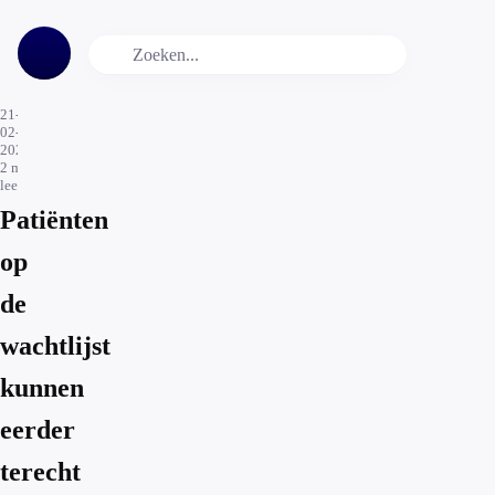
21-
02-
2022
2
min.
leestijd
Patiënten
op
de
wachtlijst
kunnen
eerder
terecht