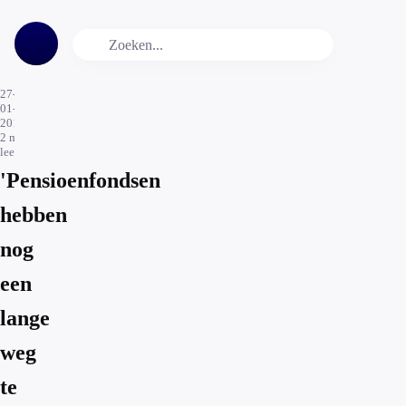
27-
01-
2017
2
min.
leestijd
'Pensioenfondsen
hebben
nog
een
lange
weg
te