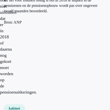
ook
Of het voor fondsen nodig is om in 2018 te snijden in de
pensioenen en de pensioenopbouw wordt pas over ongeveer
niet
twaalf maanden beoordeeld.
uitsluiten
dat
Bron: ANP
er
in
2018
of
daarna
nog
gekort
moet
worden
op
de
pensioenuitkeringen.
kabinet