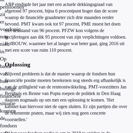
ABP eindigde het jaar met een actuele dekkingsgraad van
pensioenen
afgerond 97 procent, bijna 6 procentpunt hoger dan de score
zit
waarop de financiële graadmeter zich drie maanden eerder
er
bevond. PMT kwam ook tot 97 procent, PME moest het doen
voorlopig
met een stand van 96 procent. PFZW kon volgens de
nog
becijferingen aan dik 95 procent van zijn verplichtingen voldoen.
niet
BpfBOUW, waarmee het al langer wat beter gaat, ging 2016 uit
met een score van ruim 110 procent.
in.
Op
Oplossing
basis
van
Blijvend probleem is dat de manier waarop de fondsen hun
financiële positie moeten berekenen nog steeds erg afhankelijk is
hun
van de grilligheid van de renteontwikkeling. PMT-voorzitters Jan
huidige
Berghuis en Benne van Popta roepen de politiek in Den Haag
financiële
daarom nogmaals op om met een oplossing te komen. 'Het
situatie
kabinet kan hiervoor niet de ogen sluiten. Er zijn partijen die over
kunnen
de rekenrente praten, maar wij zien nog geen concrete
de
voorstellen.'
fondsen