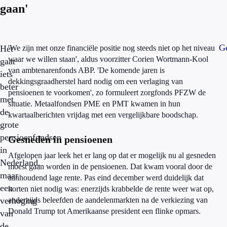
gaan'
Ge
Het
'We zijn met onze financiële positie nog steeds niet op het niveau
waar we willen staan', aldus voorzitter Corien Wortmann-Kool
gaat
van ambtenarenfonds ABP. 'De komende jaren is
iets
dekkingsgraadherstel hard nodig om een verlaging van
beter
pensioenen te voorkomen', zo formuleert zorgfonds PFZW de
met
situatie. Metaalfondsen PME en PMT kwamen in hun
de
kwartaalberichten vrijdag met een vergelijkbare boodschap.
grote
pensioenfondsen
Gesneden in pensioenen
in
Afgelopen jaar leek het er lang op dat er mogelijk nu al gesneden
Nederland,
moest gaan worden in de pensioenen. Dat kwam vooral door de
maar
aanhoudend lage rente. Pas eind december werd duidelijk dat
een
korten niet nodig was: enerzijds krabbelde de rente weer wat op,
verhoging
anderzijds beleefden de aandelenmarkten na de verkiezing van
Donald Trump tot Amerikaanse president een flinke opmars.
van
de