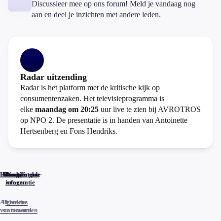
Discussieer mee op ons forum! Meld je vandaag nog
aan en deel je inzichten met andere leden.
Radar uitzending
Radar is het platform met de kritische kijk op
consumentenzaken. Het televisieprogramma is
elke
maandag om 20:25
uur live te zien bij AVROTROS
op NPO 2. De presentatie is in handen van Antoinette
Hertsenberg en Fons Hendriks.
Home
Actueel
Uitzendingen
Reacties
Programma-
Veelgestelde
informatie
vragen
Algemene
Privacy
Cookies
voorwaarden
statements