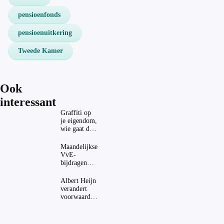
pensioenfonds
pensioenuitkering
Tweede Kamer
Ook
interessant
Graffiti op
je eigendom,
wie gaat dat
betalen?
Maandelijkse
VvE-
bijdragen
stijgen: heeft
dat invloed
Albert Heijn
op je
verandert
hypotheek?
voorwaarden
koopzegels:
mag dat
zomaar?