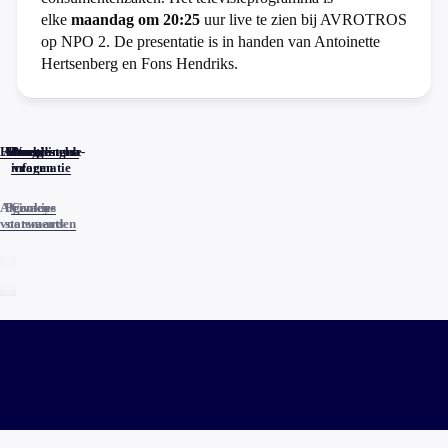
elke
maandag om 20:25
uur live te zien bij AVROTROS
op NPO 2. De presentatie is in handen van Antoinette
Hertsenberg en Fons Hendriks.
Home
Actueel
Uitzendingen
Reacties
Programma-
Veelgestelde
informatie
vragen
Algemene
Privacy
Cookies
voorwaarden
statements