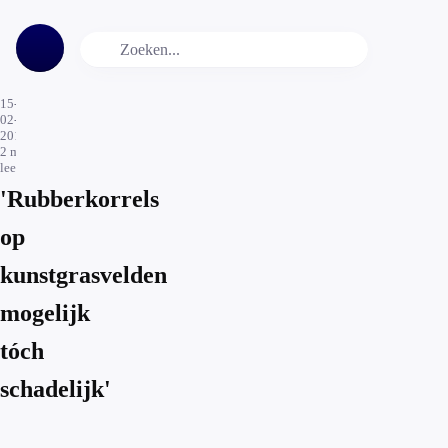
15-
02-
2017
2
min.
leestijd
'Rubberkorrels
op
kunstgrasvelden
mogelijk
tóch
schadelijk'