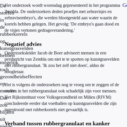
Ge
De
Het onderzoek wordt woensdag gepresenteerd in het programma
Zembla. De onderzoekers deden proefjes met zebravisjes en
stoffen
zebravisembryo's, die werden blootgesteld aan water waarin de
in
korrels hebben gelegen. Het gevolg: 'De embryo's gaan dood en
de
de visjes vertonen gedragsverandering.'
rubberkorrels
op
Negatief advies
kunstgrasvelden
Onderzoeksleider Jacob de Boer adviseert mensen in een
hebben
persbericht van Zembla om niet te te sporten op kunstgrasvelden
mogelijk
met rubbergranulaat. 'Ik zou het zelf niet doen', aldus de
toch
hoogleraar.
gezondheidseffecten
op
Het is volgens de onderzoekers nog te vroeg om te zeggen of de
mensen.
stoffen in het rubbergranulaat ook schadelijk zijn voor mensen.
Het Rijksinstituut voor Volksgezondheid en Milieu (RIVM)
Dat
concludeerde eerder dat voetballen op kunstgrasvelden die zijn
zou
ingestrooid met rubberkorrels niet gevaarlijk is.
blijken
uit
Verband tussen rubbergranulaat en kanker
nieuw