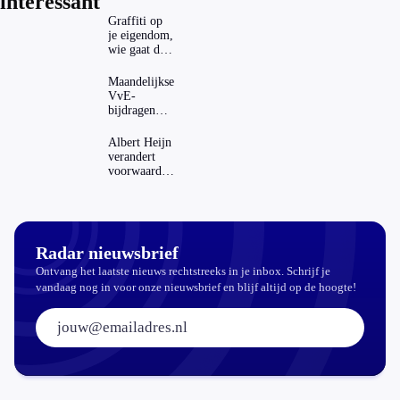
interessant
Graffiti op
je eigendom,
wie gaat dat
betalen?
Maandelijkse
VvE-
bijdragen
stijgen: heeft
dat invloed
Albert Heijn
op je
verandert
hypotheek?
voorwaarden
koopzegels:
mag dat
zomaar?
Radar nieuwsbrief
Ontvang het laatste nieuws rechtstreeks in je inbox. Schrijf je
vandaag nog in voor onze nieuwsbrief en blijf altijd op de hoogte!
E-mailadres: