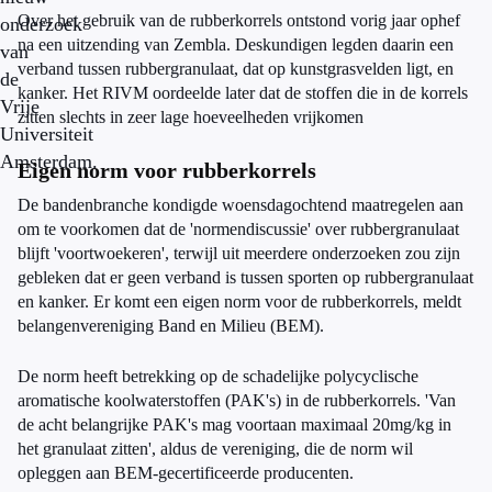
Over het gebruik van de rubberkorrels ontstond vorig jaar ophef
onderzoek
na een uitzending van Zembla. Deskundigen legden daarin een
van
verband tussen rubbergranulaat, dat op kunstgrasvelden ligt, en
de
kanker. Het RIVM oordeelde later dat de stoffen die in de korrels
Vrije
zitten slechts in zeer lage hoeveelheden vrijkomen
Universiteit
Amsterdam.
Eigen norm voor rubberkorrels
De bandenbranche kondigde woensdagochtend maatregelen aan
om te voorkomen dat de 'normendiscussie' over rubbergranulaat
blijft 'voortwoekeren', terwijl uit meerdere onderzoeken zou zijn
gebleken dat er geen verband is tussen sporten op rubbergranulaat
en kanker. Er komt een eigen norm voor de rubberkorrels, meldt
belangenvereniging Band en Milieu (BEM).
De norm heeft betrekking op de schadelijke polycyclische
aromatische koolwaterstoffen (PAK's) in de rubberkorrels. 'Van
de acht belangrijke PAK's mag voortaan maximaal 20mg/kg in
het granulaat zitten', aldus de vereniging, die de norm wil
opleggen aan BEM-gecertificeerde producenten.