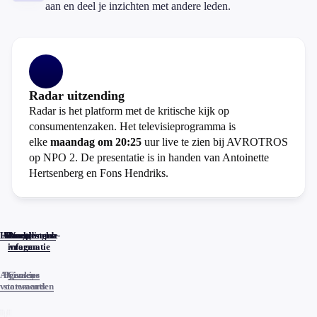
aan en deel je inzichten met andere leden.
Radar uitzending
Radar is het platform met de kritische kijk op
consumentenzaken. Het televisieprogramma is
elke
maandag om 20:25
uur live te zien bij AVROTROS
op NPO 2. De presentatie is in handen van Antoinette
Hertsenberg en Fons Hendriks.
Home
Actueel
Uitzendingen
Reacties
Programma-
Veelgestelde
informatie
vragen
Algemene
Privacy
Cookies
voorwaarden
statements