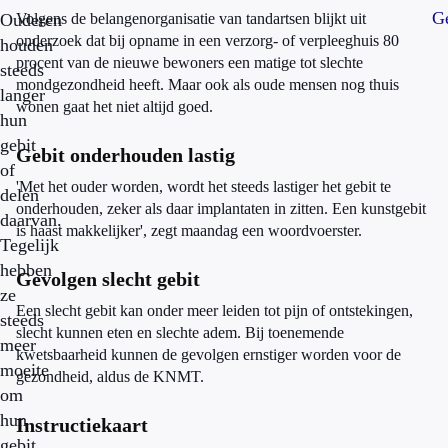
Ge
Ouderen
Volgens de belangenorganisatie van tandartsen blijkt uit
onderzoek dat bij opname in een verzorg- of verpleeghuis 80
houden
procent van de nieuwe bewoners een matige tot slechte
steeds
mondgezondheid heeft. Maar ook als oude mensen nog thuis
langer
wonen gaat het niet altijd goed.
hun
gebit
Gebit onderhouden lastig
of
'Met het ouder worden, wordt het steeds lastiger het gebit te
delen
onderhouden, zeker als daar implantaten in zitten. Een kunstgebit
daarvan.
is haast makkelijker', zegt maandag een woordvoerster.
Tegelijk
hebben
Gevolgen slecht gebit
ze
Een slecht gebit kan onder meer leiden tot pijn of ontstekingen,
steeds
slecht kunnen eten en slechte adem. Bij toenemende
meer
kwetsbaarheid kunnen de gevolgen ernstiger worden voor de
moeite
gezondheid, aldus de KNMT.
om
hun
Instructiekaart
gebit