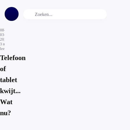
08-
03-
2019
3
min.
leestijd
Telefoon
of
tablet
kwijt...
Wat
nu?