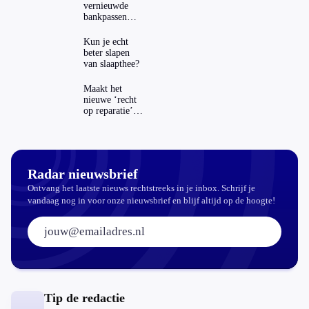
vernieuwde
bankpassen
zichtbaar in
ING-app: is dat
Kun je echt
wel veilig?
beter slapen
van slaapthee?
Maakt het
nieuwe ‘recht
op reparatie’
repareren ook
echt
aantrekkelijker?
Radar nieuwsbrief
Ontvang het laatste nieuws rechtstreeks in je inbox. Schrijf je
vandaag nog in voor onze nieuwsbrief en blijf altijd op de hoogte!
E-mailadres:
Tip de redactie