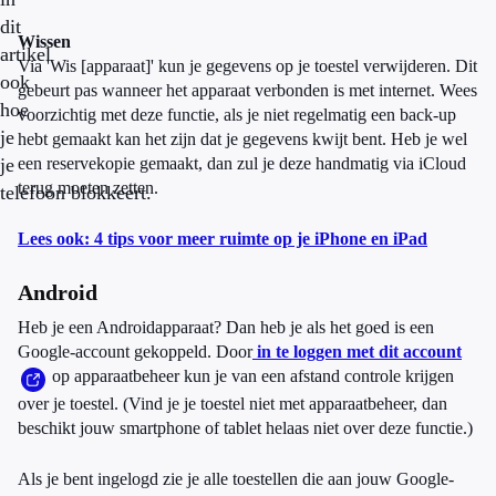
dit
Wissen
artikel
Via 'Wis [apparaat]' kun je gegevens op je toestel verwijderen. Dit
ook
gebeurt pas wanneer het apparaat verbonden is met internet. Wees
hoe
voorzichtig met deze functie, als je niet regelmatig een back-up
je
hebt gemaakt kan het zijn dat je gegevens kwijt bent. Heb je wel
je
een reservekopie gemaakt, dan zul je deze handmatig via iCloud
terug moeten zetten.
telefoon blokkeert.
Lees ook: 4 tips voor meer ruimte op je iPhone en iPad
Android
Heb je een Androidapparaat? Dan heb je als het goed is een
Google-account gekoppeld. Door
in te loggen met dit account
op apparaatbeheer kun je van een afstand controle krijgen
over je toestel. (Vind je je toestel niet met apparaatbeheer, dan
beschikt jouw smartphone of tablet helaas niet over deze functie.)
Als je bent ingelogd zie je alle toestellen die aan jouw Google-