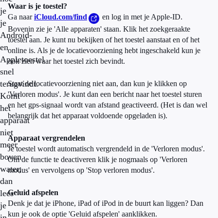
Waar is je toestel?
je
Ga naar
iCloud.com/find
en log in met je Apple-ID.
je
Bovenin zie je 'Alle apparaten' staan. Klik het zoekgeraakte
Android-
toestel aan. Je kunt nu bekijken of het toestel aanstaat en of het
en
online is. Als je de locatievoorziening hebt ingeschakeld kun je
Appletoestel
ook zien waar het toestel zich bevindt.
snel
terugvindt.
Staat de locatievoorziening niet aan, dan kun je klikken op
'Verloren modus'. Je kunt dan een bericht naar het toestel sturen
Komt
en het gps-signaal wordt van afstand geactiveerd. (Het is dan wel
het
belangrijk dat het apparaat voldoende opgeladen is).
apparaat
niet
Apparaat vergrendelen
meer
Je toestel wordt automatisch vergrendeld in de 'Verloren modus'.
boven
Om de functie te deactiveren klik je nogmaals op 'Verloren
water,
modus' en vervolgens op 'Stop verloren modus'.
dan
lees
Geluid afspelen
Denk je dat je iPhone, iPad of iPod in de buurt kan liggen? Dan
je
kun je ook de optie 'Geluid afspelen' aanklikken.
in