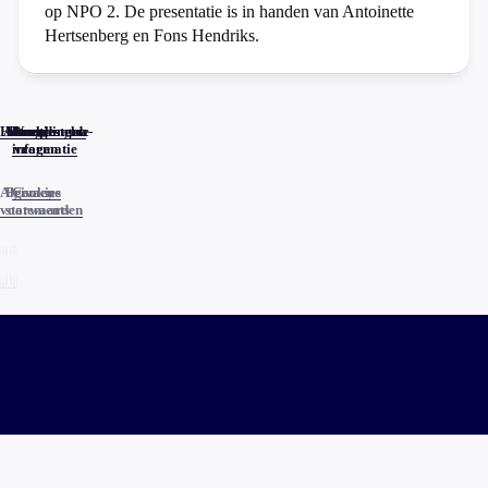
op NPO 2. De presentatie is in handen van Antoinette
Hertsenberg en Fons Hendriks.
Home
Actueel
Uitzendingen
Reacties
Programma-
Veelgestelde
informatie
vragen
Algemene
Privacy
Cookies
voorwaarden
statements