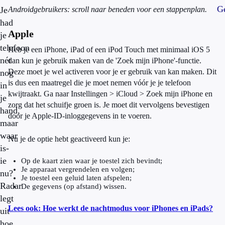
Ge
Je
Androidgebruikers: scroll naar beneden voor een stappenplan.
had
Apple
je
telefoon
Heb je een iPhone, iPad of een iPod Touch met minimaal iOS 5
nét
dan kun je gebruik maken van de 'Zoek mijn iPhone'-functie.
Deze moet je wel activeren voor je er gebruik van kan maken. Dit
nog
is dus een maatregel die je moet nemen vóór je je telefoon
in
kwijtraakt. Ga naar Instellingen > iCloud > Zoek mijn iPhone en
je
zorg dat het schuifje groen is. Je moet dit vervolgens bevestigen
hand,
door je Apple-ID-inloggegevens in te voeren.
maar
waar
Nu je de optie hebt geactiveerd kun je:
is-
ie
Op de kaart zien waar je toestel zich bevindt;
Je apparaat vergrendelen en volgen;
nu?
Je toestel een geluid laten afspelen;
Radar
De gegevens (op afstand) wissen.
legt
Lees ook: Hoe werkt de nachtmodus voor iPhones en iPads?
uit
hoe