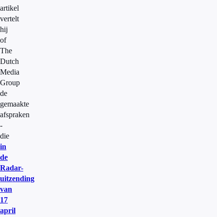
artikel
vertelt
hij
of
The
Dutch
Media
Group
de
gemaakte
afspraken
-
die
in
de
Radar-
uitzending
van
17
april