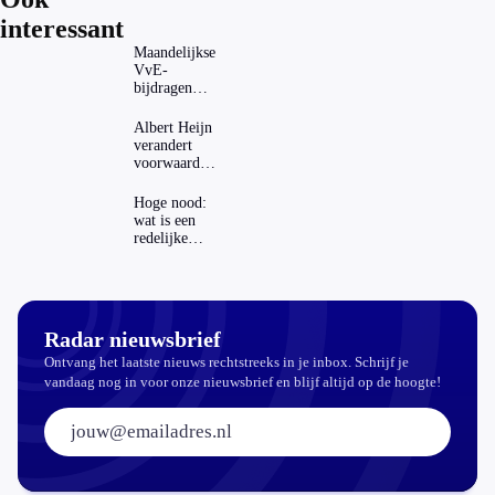
interessant
Maandelijkse
VvE-
bijdragen
stijgen: heeft
dat invloed
Albert Heijn
op je
verandert
hypotheek?
voorwaarden
koopzegels:
mag dat
Hoge nood:
zomaar?
wat is een
redelijke
prijs voor
een openbaar
toilet?
Radar nieuwsbrief
Ontvang het laatste nieuws rechtstreeks in je inbox. Schrijf je
vandaag nog in voor onze nieuwsbrief en blijf altijd op de hoogte!
E-mailadres: