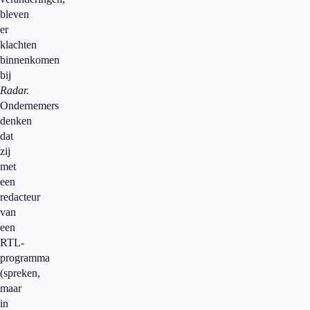
bleven
er
klachten
binnenkomen
bij
Radar.
Ondernemers
denken
dat
zij
met
een
redacteur
van
een
RTL-
programma
(spreken,
maar
in