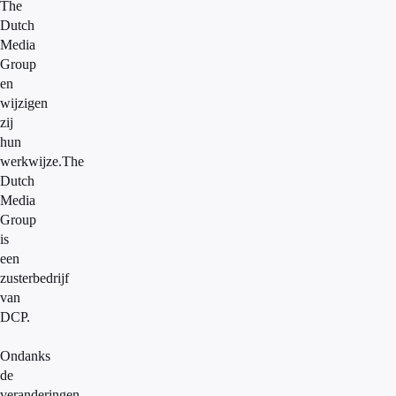
The
Dutch
Media
Group
en
wijzigen
zij
hun
werkwijze.The
Dutch
Media
Group
is
een
zusterbedrijf
van
DCP.
Ondanks
de
veranderingen,