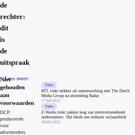
de
rechter:
dit
is
de
uitspraak
Lees meer:
Niet
Video
gehouden
RTL trekt stekker uit samenwerking met The Dutch
aan
Media Group na uitzending Radar
17-04-2023
voorwaarden
Video
DCP
Z-Works trekt zakken leeg van nietsvermoedende
ondernemers: 'Het bleek een ordinair reclameblok'
produceerde
18-04-2022
voor
adverteerders