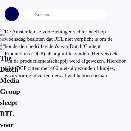
17-
De Amsterdamse voorzieningenrechter heeft op
05-
woensdag besloten dat RTL niet verplicht is om de
2023
2
min.
honderden bedrijfsvideo's van Dutch Content
leestijd
Productions (DCP) alsnog uit te zenden. Het verzoek
The
van de productiemaatschappij werd afgewezen. Hierdoor
blijft DCP zitten met 466 niet-uitgezonden filmpjes,
Dutch
waarvoor de adverteerders al wel hebben betaald.
Media
Group
sleept
RTL
voor