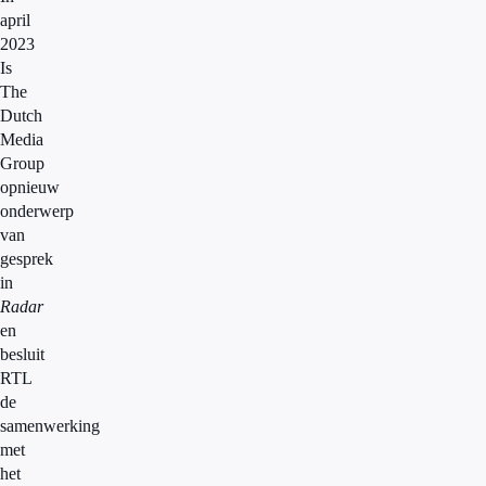
april
2023
Is
The
Dutch
Media
Group
opnieuw
onderwerp
van
gesprek
in
Radar
en
besluit
RTL
de
samenwerking
met
het