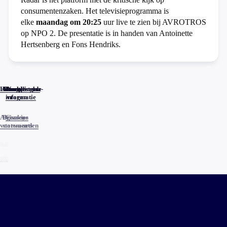
consumentenzaken. Het televisieprogramma is
elke
maandag om 20:25
uur live te zien bij AVROTROS
op NPO 2. De presentatie is in handen van Antoinette
Hertsenberg en Fons Hendriks.
Home
Actueel
Uitzendingen
Reacties
Programma-
Veelgestelde
informatie
vragen
Algemene
Privacy
Cookies
voorwaarden
statements