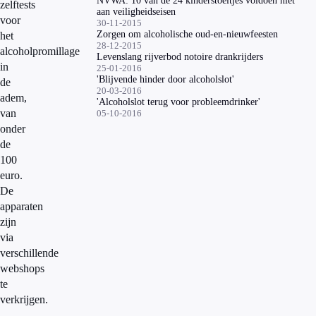
NVWA: 10 van de 24 kinderstoeltjes voldoen niet
zelftests
aan veiligheidseisen
voor
30-11-2015
Zorgen om alcoholische oud-en-nieuwfeesten
het
28-12-2015
alcoholpromillage
Levenslang rijverbod notoire drankrijders
in
25-01-2016
'Blijvende hinder door alcoholslot'
de
20-03-2016
adem,
'Alcoholslot terug voor probleemdrinker'
van
05-10-2016
onder
de
100
euro.
De
apparaten
zijn
via
verschillende
webshops
te
verkrijgen.