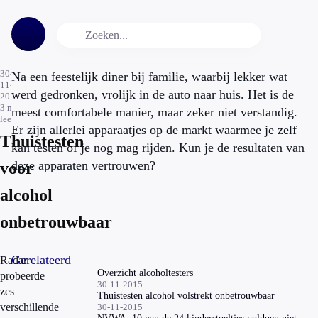
30-
Na een feestelijk diner bij familie, waarbij lekker wat
11-
werd gedronken, vrolijk in de auto naar huis. Het is de
2015
3
min.
meest comfortabele manier, maar zeker niet verstandig.
leestijd
Er zijn allerlei apparaatjes op de markt waarmee je zelf
Thuistesten
kan testen of je nog mag rijden. Kun je de resultaten van
deze apparaten vertrouwen?
voor
alcohol
onbetrouwbaar
Gerelateerd
Radar
Overzicht alcoholtesters
probeerde
30-11-2015
zes
Thuistesten alcohol volstrekt onbetrouwbaar
verschillende
30-11-2015