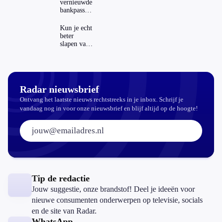
Nederland
vernieuwde
en het
bankpassen
buitenland
zichtbaar in
ING-app:
Kun je echt
is dat wel
beter
veilig?
slapen van
slaapthee?
Radar nieuwsbrief
Ontvang het laatste nieuws rechtstreeks in je inbox. Schrijf je
vandaag nog in voor onze nieuwsbrief en blijf altijd op de hoogte!
E-mailadres:
Tip de redactie
Jouw suggestie, onze brandstof! Deel je ideeën voor
nieuwe consumenten onderwerpen op televisie, socials
en de site van Radar.
WhatsApp