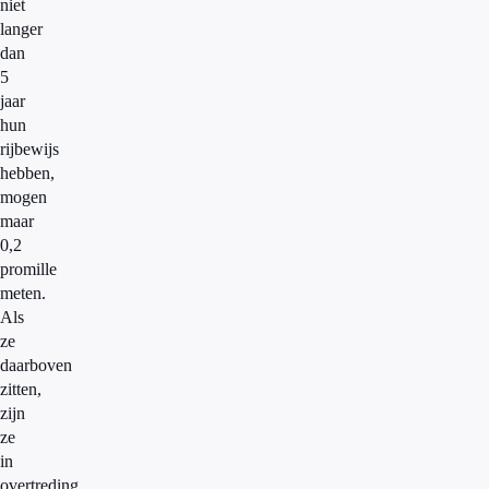
niet
langer
dan
5
jaar
hun
rijbewijs
hebben,
mogen
maar
0,2
promille
meten.
Als
ze
daarboven
zitten,
zijn
ze
in
overtreding