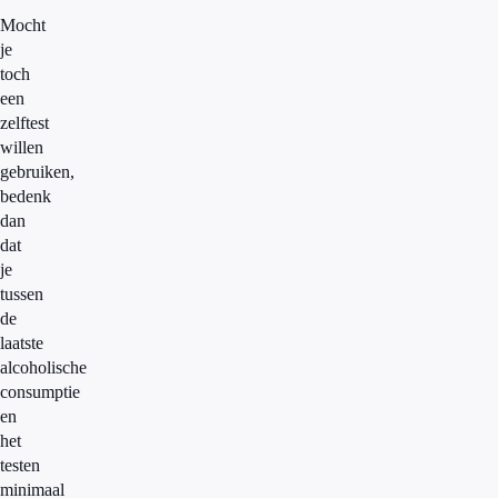
Mocht
je
toch
een
zelftest
willen
gebruiken,
bedenk
dan
dat
je
tussen
de
laatste
alcoholische
consumptie
en
het
testen
minimaal