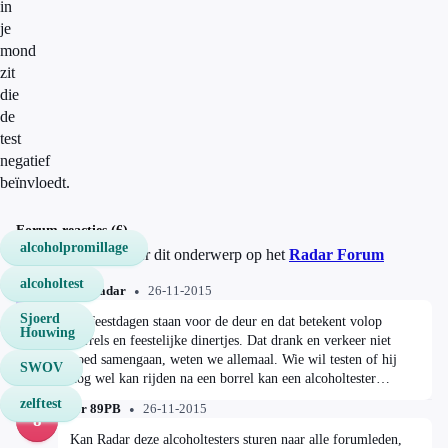
in
je
mond
zit
die
de
test
negatief
beïnvloedt.
Forum reacties (6)
alcoholpromillage
Discussieer mee over dit onderwerp op het
Radar Forum
alcoholtest
Door Radar
26-11-2015
R
Sjoerd
De feestdagen staan voor de deur en dat betekent volop
Houwing
borrels en feestelijke dinertjes. Dat drank en verkeer niet
goed samengaan, weten we allemaal. Wie wil testen of hij
SWOV
nog wel kan rijden na een borrel kan een alcoholtester
aanschaffen. Voor een paar euro heb je er al een. Zijn deze
zelftest
Door 89PB
26-11-2015
apparaatjes betrouwbaar? Radar test alcoholmeters, en komt
8
met wel heel bijzondere uitslagen:
Kan Radar deze alcoholtesters sturen naar alle forumleden,