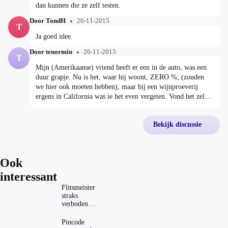
http://www.radartv.nl/uitzending/archief/detail/aflevering/30-
dan kunnen die ze zelf testen.
11-2015/alcoholtesters/ Maandag 30 november in Radar,
Door TondH
26-11-2015
20:30 uur op NPO 1
T
Ja goed idee
Door tenormin
26-11-2015
T
Mijn (Amerikaanse) vriend heeft er een in de auto, was een
duur grapje. Nu is het, waar hij woont, ZERO %; (zouden
we hier ook moeten hebben); maar bij een wijnproeverij
ergens in California was ie het even vergeten. Vond het zelf
best "shocking" dat hij telkens moest blazen, ook onderweg,
als we op kronkelige wegen reden. A.s. April is hij er van af;
Bekijk discussie
dan 3 jaar rondgereden met zo'n apparaat. Denk dat zo'n
alcoholtester best veel af zal wijken van het officieel
goedgekeurde apparaat. Maar goed, dat zal de uitzending wel
uitwijzen.
Ook
interessant
Flitsmeister
straks
verboden?
Dit zijn de
regels in
Pincode