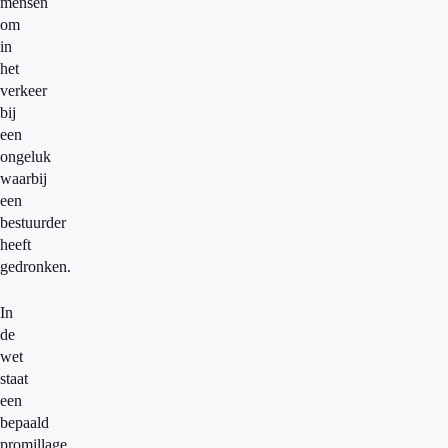
mensen
om
in
het
verkeer
bij
een
ongeluk
waarbij
een
bestuurder
heeft
gedronken.
In
de
wet
staat
een
bepaald
promillage