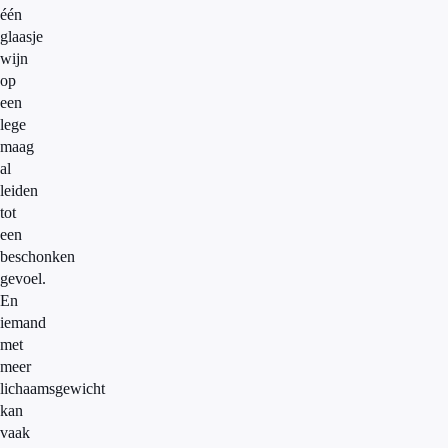
één
glaasje
wijn
op
een
lege
maag
al
leiden
tot
een
beschonken
gevoel.
En
iemand
met
meer
lichaamsgewicht
kan
vaak