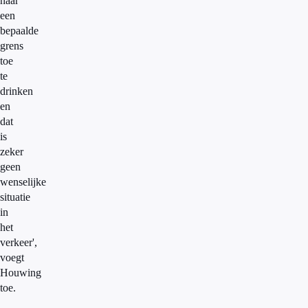
naar
een
bepaalde
grens
toe
te
drinken
en
dat
is
zeker
geen
wenselijke
situatie
in
het
verkeer',
voegt
Houwing
toe.