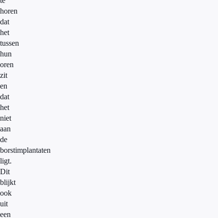
te
horen
dat
het
tussen
hun
oren
zit
en
dat
het
niet
aan
de
borstimplantaten
ligt.
Dit
blijkt
ook
uit
een