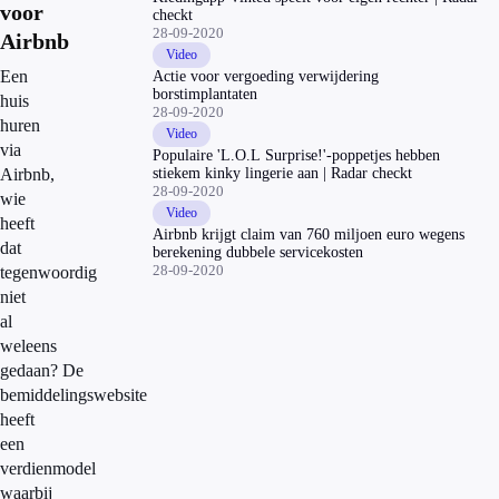
voor
checkt
28-09-2020
Airbnb
Video
Een
Actie voor vergoeding verwijdering
borstimplantaten
huis
28-09-2020
huren
Video
via
Populaire 'L.O.L Surprise!'-poppetjes hebben
Airbnb,
stiekem kinky lingerie aan | Radar checkt
28-09-2020
wie
Video
heeft
Airbnb krijgt claim van 760 miljoen euro wegens
dat
berekening dubbele servicekosten
28-09-2020
tegenwoordig
niet
al
weleens
gedaan? De
bemiddelingswebsite
heeft
een
verdienmodel
waarbij