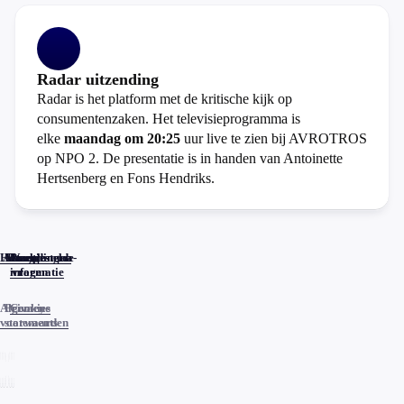
Radar uitzending
Radar is het platform met de kritische kijk op
consumentenzaken. Het televisieprogramma is
elke
maandag om 20:25
uur live te zien bij AVROTROS
op NPO 2. De presentatie is in handen van Antoinette
Hertsenberg en Fons Hendriks.
Home
Actueel
Uitzendingen
Reacties
Programma-
Veelgestelde
informatie
vragen
Algemene
Privacy
Cookies
voorwaarden
statements