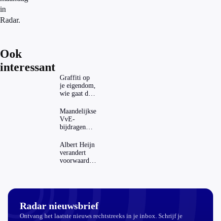
in
Radar.
Ook
interessant
Graffiti op
je eigendom,
wie gaat dat
betalen?
Maandelijkse
VvE-
bijdragen
stijgen: heeft
dat invloed
Albert Heijn
op je
verandert
hypotheek?
voorwaarden
koopzegels:
mag dat
zomaar?
Radar nieuwsbrief
Ontvang het laatste nieuws rechtstreeks in je inbox. Schrijf je