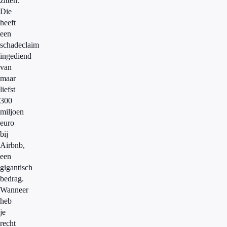
zitten.
Die
heeft
een
schadeclaim
ingediend
van
maar
liefst
300
miljoen
euro
bij
Airbnb,
een
gigantisch
bedrag.
Wanneer
heb
je
recht