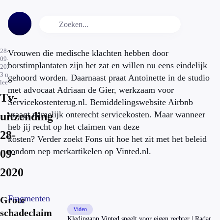
28-
Vrouwen die medische klachten hebben door
09-
borstimplantaten zijn het zat en willen nu eens eindelijk
2020
3
min.
gehoord worden. Daarnaast praat Antoinette in de studio
leestijd
met advocaat Adriaan de Gier, werkzaam voor
Tv-
Servicekostenterug.nl. Bemiddelingswebsite Airbnb
vraagt namelijk onterecht servicekosten. Maar wanneer
uitzending
heb jij recht op het claimen van deze
28-
kosten? Verder zoekt Fons uit hoe het zit met het beleid
rondom nep merkartikelen op Vinted.nl.
09-
2020
Fragmenten
Grote
Video
schadeclaim
Kledingapp Vinted speelt voor eigen rechter | Radar