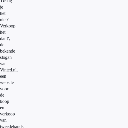
'Draag
je
het
niet?
Verkoop
het
dan!',
de
bekende
slogan
van
Vinted.nl,
een
website
voor
de
koop-
en
verkoop
van
tweedehands