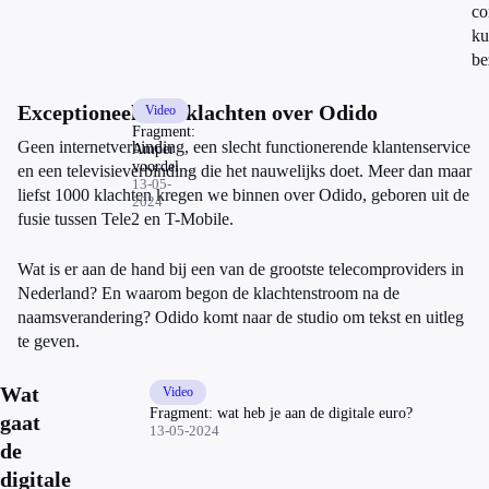
co
ku
be
Exceptioneel veel klachten over Odido
Video
Fragment:
Geen internetverbinding, een slecht functionerende klantenservice
Amper
voordelen
en een televisieverbinding die het nauwelijks doet. Meer dan maar
bij dure
13-05-
liefst 1000 klachten kregen we binnen over Odido, geboren uit de
platinum
2024
fusie tussen Tele2 en T-Mobile.
tickets
Wat is er aan de hand bij een van de grootste telecomproviders in
Nederland? En waarom begon de klachtenstroom na de
naamsverandering? Odido komt naar de studio om tekst en uitleg
te geven.
Wat
Video
Fragment: wat heb je aan de digitale euro?
gaat
13-05-2024
de
digitale