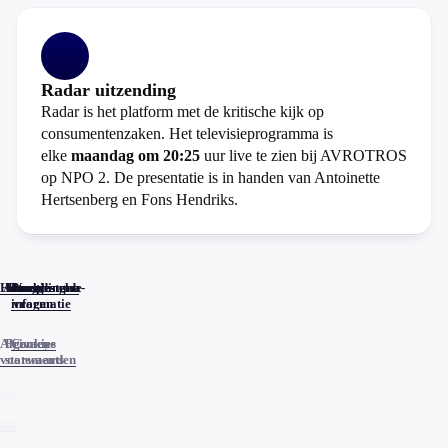
Radar uitzending
Radar is het platform met de kritische kijk op
consumentenzaken. Het televisieprogramma is
elke
maandag om 20:25
uur live te zien bij AVROTROS
op NPO 2. De presentatie is in handen van Antoinette
Hertsenberg en Fons Hendriks.
Home
Actueel
Uitzendingen
Reacties
Programma-
Veelgestelde
informatie
vragen
Algemene
Privacy
Cookies
voorwaarden
statements