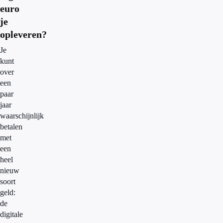
euro
je
opleveren?
Je
kunt
over
een
paar
jaar
waarschijnlijk
betalen
met
een
heel
nieuw
soort
geld:
de
digitale