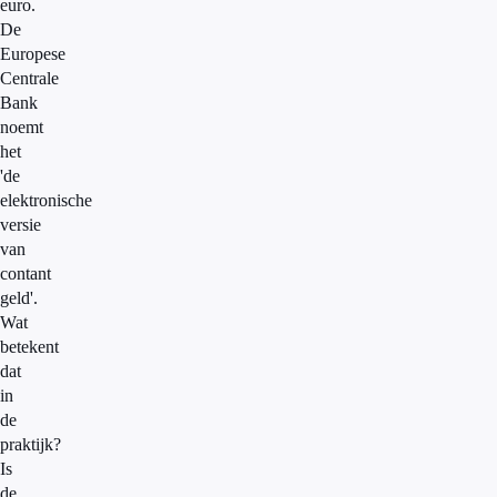
euro.
De
Europese
Centrale
Bank
noemt
het
'de
elektronische
versie
van
contant
geld'.
Wat
betekent
dat
in
de
praktijk?
Is
de