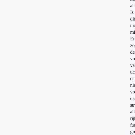
alt
Is
dit
ni
mi
E
zo
de
v
va
ti
er
ni
vo
da
st
al
ri
fa
gr