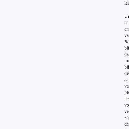
lei
Ui
ee
en
va
Ra
bli
da
me
bij
de
aa
va
pl
ti
vo
ve
zo
de