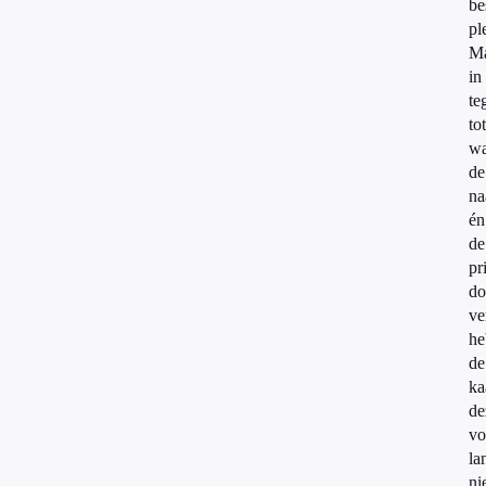
be
pl
M
in
te
tot
wa
de
n
én
de
pr
do
ve
he
de
ka
de
vo
la
ni