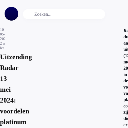
10-
R
05-
du
2024
a
2
min.
leestijd
ui
Uitzending
(1
me
Radar
20
in
13
de
vo
mei
v
2024:
pl
co
voordelen
zi
di
platinum
er