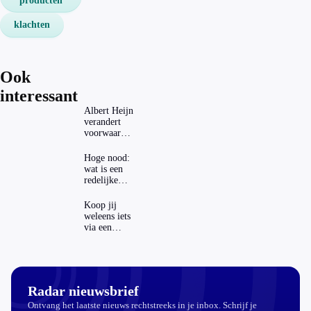
producten
klachten
Ook
interessant
Albert Heijn
verandert
voorwaarden
koopzegels:
mag dat
Hoge nood:
zomaar?
wat is een
redelijke
prijs voor
een
Koop jij
openbaar
weleens iets
toilet?
via een
advertentie
op sociale
media?
Radar nieuwsbrief
Ontvang het laatste nieuws rechtstreeks in je inbox. Schrijf je