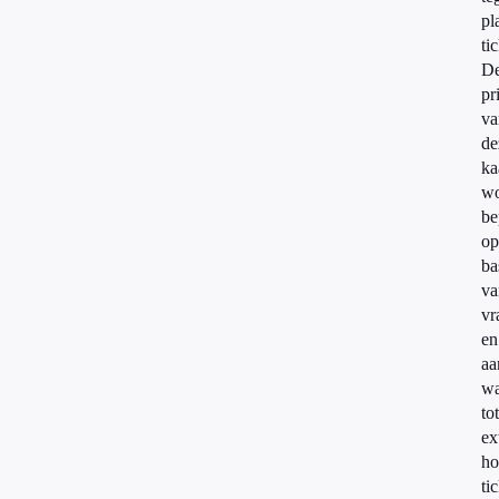
pl
ti
D
pr
va
de
ka
wo
be
op
ba
va
vr
en
aa
wa
tot
ex
ho
ti