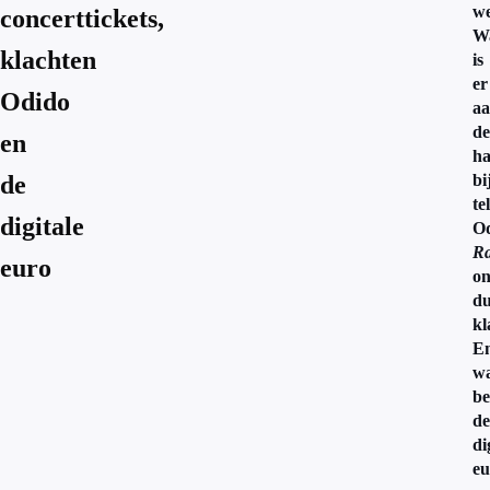
we
concerttickets,
W
klachten
is
er
Odido
a
de
en
h
de
bi
te
digitale
O
R
euro
on
du
kl
E
w
be
de
di
eu