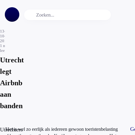
13-
10-
2016
1
min.
leestijd
Utrecht
legt
Airbnb
aan
banden
Ge
Utrechters
'Het is wel zo eerlijk als iedereen gewoon toeristenbelasting