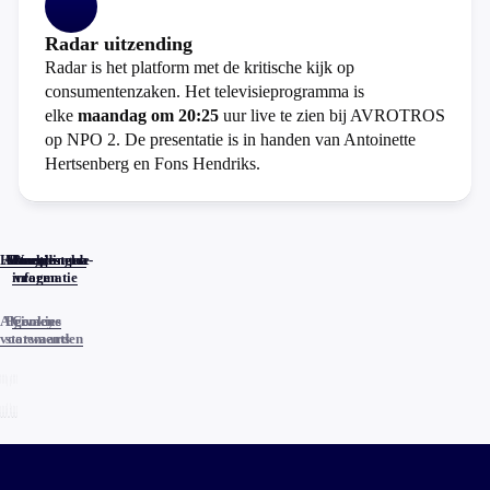
Radar uitzending
Radar is het platform met de kritische kijk op
consumentenzaken. Het televisieprogramma is
elke
maandag om 20:25
uur live te zien bij AVROTROS
op NPO 2. De presentatie is in handen van Antoinette
Hertsenberg en Fons Hendriks.
Home
Actueel
Uitzendingen
Reacties
Programma-
Veelgestelde
informatie
vragen
Algemene
Privacy
Cookies
voorwaarden
statements