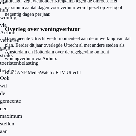
afdraagt', zegt wethouder Kreijkamp tegen de omroep. Het
die
maximum aantal dagen voor verhuur wordt gezet op zestig of
hun
negentig dagen per jaar.
woning
via
Overleg over woningverhuur
Airbnb
De gemeente Utrecht werkt momenteel aan de uitwerking van dat
verhuren
plan. Eerder dit jaar overlegde Utrecht al met andere steden als
gaan
Amsterdam en Rotterdam over de regelgeving omtrent
straks
woningverhuur via Airbnb.
toeristenbelasting
betalen.
Bron: ANP MediaWatch / RTV Utrecht
Ook
wil
de
gemeente
een
maximum
stellen
aan