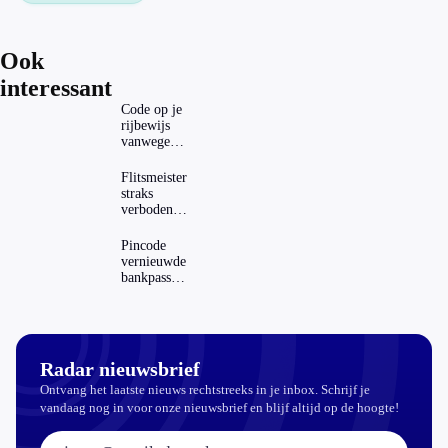
Ook
interessant
Code op je
rijbewijs
vanwege
AD(H)D of
autisme?
Flitsmeister
Zo
straks
verwijder
verboden?
je hem
Dit zijn de
regels in
Pincode
Nederland
vernieuwde
en het
bankpassen
buitenland
zichtbaar in
ING-app:
is dat wel
veilig?
Radar nieuwsbrief
Ontvang het laatste nieuws rechtstreeks in je inbox. Schrijf je
vandaag nog in voor onze nieuwsbrief en blijf altijd op de hoogte!
E-mailadres: