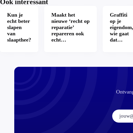
Ook interessant
Kun je
Maakt het
Graffiti
echt beter
nieuwe ‘recht op
op je
slapen
reparatie’
eigendom
van
repareren ook
wie gaat
slaapthee?
echt
dat
aantrekkelijker?
betalen?
Ontvang