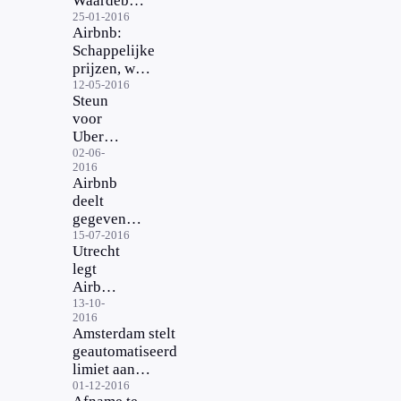
Waardebon-
spam
25-01-2016
Airbnb:
Schappelijke
prijzen, wél
even de
12-05-2016
Steun
recensies
voor
lezen
Uber
en
02-06-
2016
Airbnb
Airbnb
uit
deelt
Brussel
gegevens
overtreders
15-07-2016
Utrecht
niet
legt
Airbnb
aan
13-10-
2016
banden
Amsterdam stelt
geautomatiseerd
limiet aan
verhuurperiode
01-12-2016