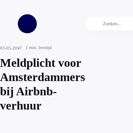
1
min. leestijd
03-05-2017
Meldplicht voor
Amsterdammers
bij Airbnb-
verhuur