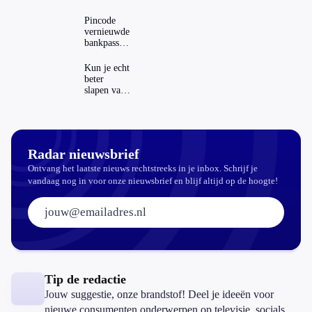
Dit zijn de
regels in
Pincode
Nederland
vernieuwde
en het
bankpassen
buitenland
zichtbaar in
ING-app:
Kun je echt
is dat wel
beter
veilig?
slapen van
slaapthee?
Radar nieuwsbrief
Ontvang het laatste nieuws rechtstreeks in je inbox. Schrijf je
vandaag nog in voor onze nieuwsbrief en blijf altijd op de hoogte!
E-mailadres:
Tip de redactie
Jouw suggestie, onze brandstof! Deel je ideeën voor
nieuwe consumenten onderwerpen op televisie, socials