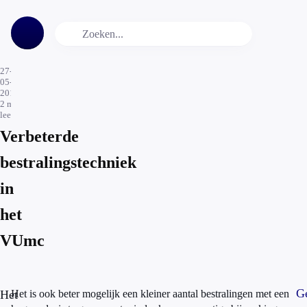
27-
05-
2016
2
min.
leestijd
Verbeterde
bestralingstechniek
in
het
VUmc
Ge
Het
Het is ook beter mogelijk een kleiner aantal bestralingen met een