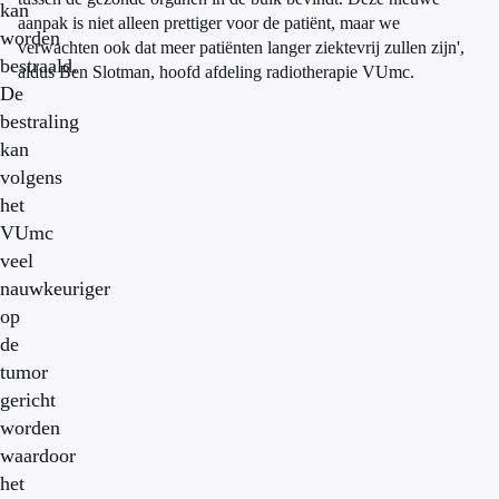
kan
aanpak is niet alleen prettiger voor de patiënt, maar we
worden
verwachten ook dat meer patiënten langer ziektevrij zullen zijn',
bestraald.
aldus Ben Slotman, hoofd afdeling radiotherapie VUmc.
De
bestraling
kan
volgens
het
VUmc
veel
nauwkeuriger
op
de
tumor
gericht
worden
waardoor
het