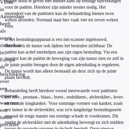
hogere dosis te geven met minder kans op ernstige bijwerkingen
VUmc
voor de patiënt. Hierdoor zijn minder sessies nodig. Het
in
merendeel van de patiënten kan de behandeling binnen twee
Amsterdam
weken afronden. Normaal staat hier vaak vier tot zeven weken
heeft
voor.
als
eerste
In het bestralingsapparaat is een mri-scanner ingebouwd.
ziekenhuis
Hierdoor is de tumor ook tijdens het bestralen zichtbaar. De
in
patiënt kan actief meehelpen aan zijn eigen bestraling. Via een
monitor kan de patiënt de beweging van zijn tumor zien en zelf in
Europa
de juiste positie brengen door de eigen ademhaling te reguleren.
de
De tumor wordt dan alleen bestraald als deze zich op de juiste
beschikking
plaats bevindt.
over
een
Behandeling heeft hierdoor vooral meerwaarde voor patiënten
apparaat
met nier-, prostaat-, blaas-, borst-, endeldarm-, alvleesklier-, lever-
waarmee
en centrale longkanker. 'Voor sommige vormen van kanker, zoals
een
een tumor in de alvleesklier, was zo'n langdurige bestralingsserie
meestal de enige manier om ernstige schade te voorkomen. Dit
tumor
omdat de alvleesklier met de ademhaling beweegt en zich midden
preciezer
tussen de gezonde organen in de buik bevindt. Deze nieuwe