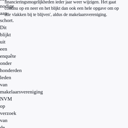
financieringsmogelijkheden ieder jaar weer wijzigen. Het gaat
nodige
continu op en neer en het blijkt dan ook een hele opgave om op
aan
alle vlakken bij te blijven', aldus de makelaarsvereniging.
schort.
Dit
blijkt
uit
een
enquête
onder
honderden
leden
van
makelaarsvereniging
NVM
op
verzoek
van
de