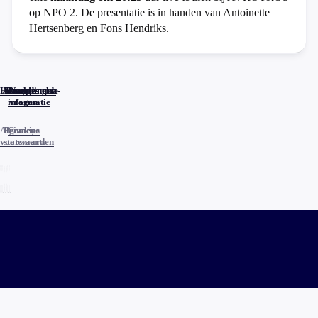
op NPO 2. De presentatie is in handen van Antoinette
Hertsenberg en Fons Hendriks.
Home
Actueel
Uitzendingen
Reacties
Programma-
Veelgestelde
informatie
vragen
Algemene
Privacy
Cookies
voorwaarden
statements