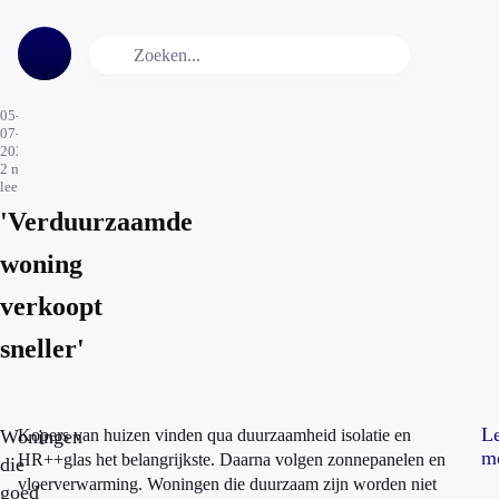
05-
07-
2021
2
min.
leestijd
'Verduurzaamde
woning
verkoopt
sneller'
L
Woningen
Kopers van huizen vinden qua duurzaamheid isolatie en
m
HR++glas het belangrijkste. Daarna volgen zonnepanelen en
die
vloerverwarming. Woningen die duurzaam zijn worden niet
goed