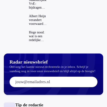
VvE-
bijdragen
stijgen: heeft
dat invloed
Albert Heijn
op je
verandert
hypotheek?
voorwaarden
koopzegels:
mag dat
Hoge nood:
zomaar?
wat is een
redelijke
prijs voor
een openbaar
toilet?
Radar nieuwsbrief
Ontvang het laatste nieuws rechtstreeks in je inbox. Schrijf je
vandaag nog in voor onze nieuwsbrief en blijf altijd op de hoogte!
E-mailadres:
Tip de redactie