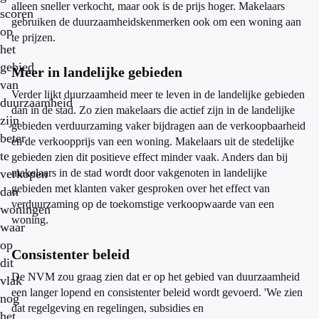
alleen sneller verkocht, maar ook is de prijs hoger. Makelaars
scoren
gebruiken de duurzaamheidskenmerken ook om een woning aan
op
te prijzen.
het
gebied
Meer in landelijke gebieden
van
Verder lijkt duurzaamheid meer te leven in de landelijke gebieden
duurzaamheid
dan in de stad. Zo zien makelaars die actief zijn in de landelijke
zijn
gebieden verduurzaming vaker bijdragen aan de verkoopbaarheid
beter
en de verkoopprijs van een woning. Makelaars uit de stedelijke
te
gebieden zien dit positieve effect minder vaak. Anders dan bij
verkopen
makelaars in de stad wordt door vakgenoten in landelijke
gebieden met klanten vaker gesproken over het effect van
dan
verduurzaming op de toekomstige verkoopwaarde van een
woningen
woning.
waar
op
Consistenter beleid
dit
De NVM zou graag zien dat er op het gebied van duurzaamheid
vlak
een langer lopend en consistenter beleid wordt gevoerd. 'We zien
nog
dat regelgeving en regelingen, subsidies en
het