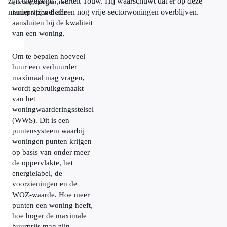
zijn uitgepond'', vertelt Touw. Hij waarschuwt dat er op deze
ervoor zorgen dat
manier vrijwel alleen nog vrije-sectorwoningen overblijven.
huurprijzen beter
aansluiten bij de kwaliteit
van een woning.
Om te bepalen hoeveel
huur een verhuurder
maximaal mag vragen,
wordt gebruikgemaakt
van het
woningwaarderingsstelsel
(WWS). Dit is een
puntensysteem waarbij
woningen punten krijgen
op basis van onder meer
de oppervlakte, het
energielabel, de
voorzieningen en de
WOZ-waarde. Hoe meer
punten een woning heeft,
hoe hoger de maximale
huurprijs mag zijn.