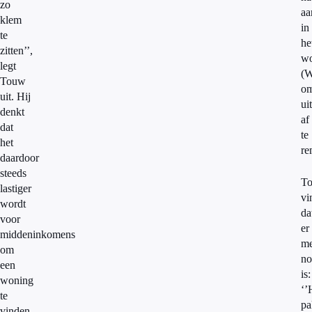
zo
aa
klem
in
te
he
zitten’’,
wo
legt
(
Touw
o
uit. Hij
ui
denkt
af
dat
te
het
re
daardoor
steeds
T
lastiger
vi
wordt
da
voor
er
middeninkomens
me
om
no
een
is:
woning
‘’
te
pa
vinden.