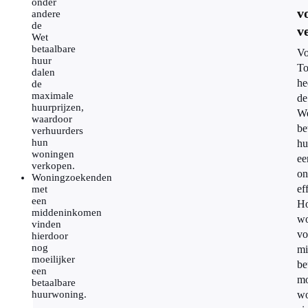
onder
v
andere
de
v
Wet
betaalbare
Vo
huur
T
dalen
he
de
maximale
de
huurprijzen,
W
waardoor
be
verhuurders
hun
hu
woningen
ee
verkopen.
on
Woningzoekenden
ef
met
een
H
middeninkomen
wo
vinden
vo
hierdoor
nog
mi
moeilijker
be
een
mo
betaalbare
huurwoning.
wo