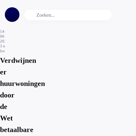
14-
06-
2026
3
min.
leestijd
Verdwijnen
er
huurwoningen
door
de
Wet
betaalbare