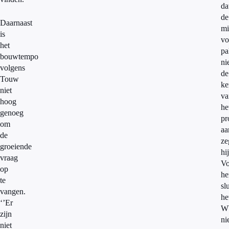
da
de
Daarnaast
mi
is
vo
het
pa
bouwtempo
ni
volgens
de
Touw
ke
niet
va
hoog
he
genoeg
pr
om
aa
de
ze
groeiende
hij
vraag
Vo
op
h
te
slu
vangen.
he
‘’Er
W
zijn
ni
niet