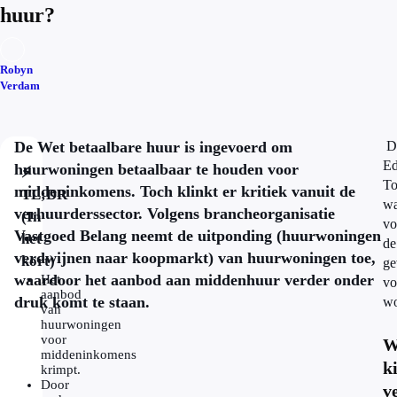
huur?
Robyn
Verdam
De Wet betaalbare huur is ingevoerd om
Di
E
huurwoningen betaalbaar te houden voor
⚡
T
middeninkomens. Toch klinkt er kritiek vanuit de
TL;DR
wa
verhuurderssector. Volgens brancheorganisatie
(In
vo
Vastgoed Belang neemt de uitponding (huurwoningen
het
de
verdwijnen naar koopmarkt) van huurwoningen toe,
kort)
ge
waardoor het aanbod aan middenhuur verder onder
Het
vo
aanbod
druk komt te staan.
wo
van
huurwoningen
voor
W
middeninkomens
k
krimpt.
Door
v