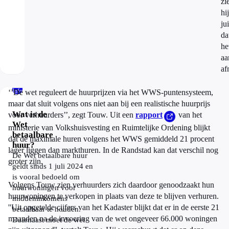
zi
hij
jui
da
he
aa
af
Info
‘’De wet reguleert de huurprijzen via het WWS-puntensysteem,
maar dat sluit volgens ons niet aan bij een realistische huurprijs
Wat is de
voor verhuurders’’, zegt Touw. Uit een
rapport
van het
Wet
ministerie van Volkshuisvesting en Ruimtelijke Ordening blijkt
betaalbare
dat de maximale huren volgens het WWS gemiddeld 21 procent
huur?
lager liggen dan markthuren. In de Randstad kan dat verschil nog
De Wet betaalbare huur
groter zijn.
geldt sinds 1 juli 2024 en
is vooral bedoeld om
Volgens Touw zien verhuurders zich daardoor genoodzaakt hun
huurwoningen voor
huurwoningen te verkopen in plaats van deze te blijven verhuren.
middeninkomens
''Uit opgetelde cijfers van het Kadaster blijkt dat er in de eerste 21
betaalbaar te houden.
maanden na de invoering van de wet ongeveer 66.000 woningen
Daarnaast moet de wet