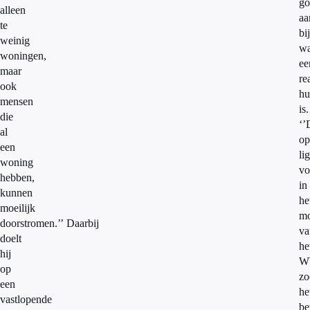
go
alleen
aa
te
bij
weinig
wa
woningen,
ee
maar
re
ook
hu
mensen
is.
die
‘’
al
op
een
lig
woning
vo
hebben,
in
kunnen
he
moeilijk
mo
doorstromen.’’ Daarbij
va
doelt
he
hij
W
op
zo
een
he
vastlopende
be