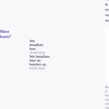
te
ve
vo
we
Meer
lezen?
Wet
betaalbare
huur
aangenomen:
26-04-2024
dit betekent
Wet betaalbare
het voor jou
huur zet
huurders op
straat: ‘Woon
04-05-2024
noodgedwongen
weer bij ouders’
Ra
is
he
on
co
va