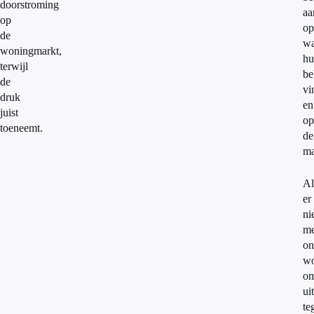
doorstroming
aa
op
op
de
wa
woningmarkt,
hu
terwijl
be
de
vi
druk
en
juist
op
toeneemt.
de
ma
Al
er
ni
me
on
wo
o
ui
te