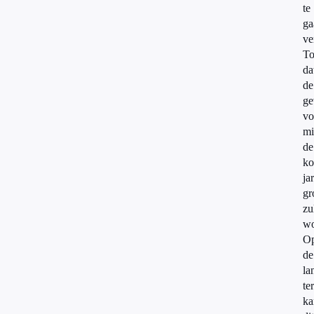
te
ga
ve
T
da
de
ge
vo
mi
de
k
ja
gr
zu
wo
O
de
la
te
ka