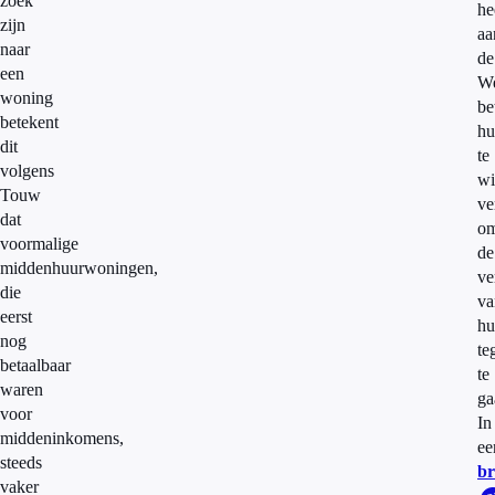
zoek
he
zijn
aa
naar
de
een
W
woning
be
betekent
hu
dit
te
volgens
wi
Touw
ve
dat
o
voormalige
de
middenhuurwoningen,
ve
die
va
eerst
hu
nog
te
betaalbaar
te
waren
ga
voor
In
middeninkomens,
ee
steeds
br
vaker