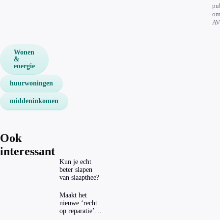
pu
om
AV
Wonen
&
energie
huurwoningen
middeninkomen
Ook
interessant
Kun je echt
beter slapen
van slaapthee?
Maakt het
nieuwe ‘recht
op reparatie’
repareren ook