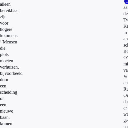
alleen
aa
bereikbaar
de
zijn
T
voor
K
hogere
in
inkomens.
ap
‘’Mensen
sc
die
Bo
plots
O’
moeten
mi
verhuizen,
va
bijvoorbeeld
Vo
door
en
een
Ru
scheiding
Or
of
da
een
er
nieuwe
wo
baan,
ge
komen
na