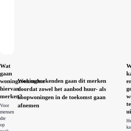
Wat
W
gaan
k
Woningzoekenden gaan dit merken
woningzoekenden
e
hiervan
g
doordat zowel het aanbod huur- als
merken?
w
koopwoningen in de toekomst gaan
t
afnemen
Voor
u
mensen
die
He
op
ka