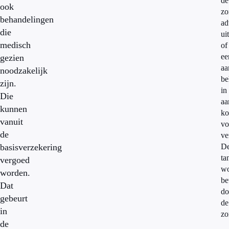
de
ook
zo
behandelingen
ad
die
uit
medisch
of
ee
gezien
aa
noodzakelijk
be
zijn.
in
Die
aa
kunnen
ko
vanuit
vo
de
ve
basisverzekering
D
ta
vergoed
wo
worden.
be
Dat
do
gebeurt
de
in
zo
de