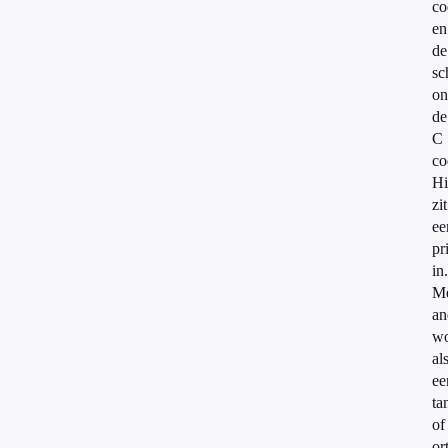
co
en
de
sc
on
de
C
co
Hi
zit
ee
pr
in.
M
an
wo
al
ee
ta
of
or