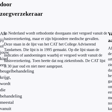
door
zorgverzekeraar
Als
In Nederland wordt orthodontie doorgaans niet vergoed vanuit de
V
basisverzekering, maar er zijn bijzondere medische gevallen.
jij
a
Deze staan in de lijst van het CAT het College Adviserend
of
Al
Tandartsen. Die lijst is in 1995 gemaakt. Op die lijst staan de
jouw
de
indicaties of aandoeningen waarbij er vergoed wordt vanuit de
kind
or
basisverzekering. Toen heette dat nog ziekenfonds. De CAT lijst
een
zi
is 30 jaar oud en niet meer aangepast.
da
beugelbehandeling
he
krijgt,
ga
wordt
o
die
ee
behandeling
me
meestal
no
vanuit
ka