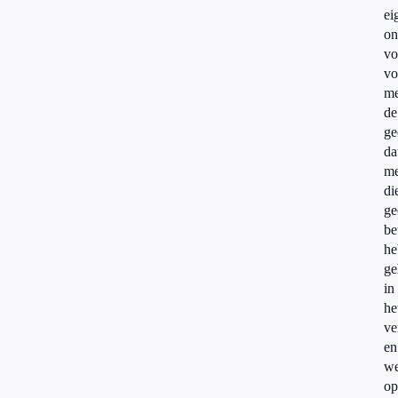
ei
on
vo
vo
me
de
ge
da
me
di
ge
be
he
ge
in
he
ve
en
we
op