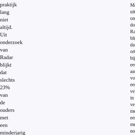
praktijk
M
lang
uit
on
niet
do
altijd.
Ra
Uit
bli
onderzoek
da
van
or
Radar
bij
blijkt
ee
aa
dat
vo
slechts
ee
23%
ve
van
in
de
ve
ouders
me
met
ee
me
een
no
minderjarig