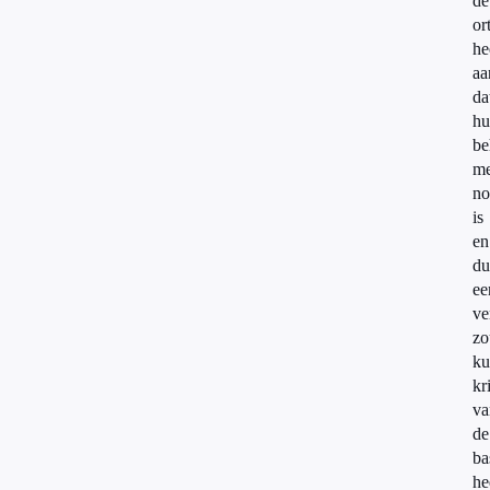
de
or
he
aa
da
hu
be
me
no
is
en
du
ee
ve
zo
ku
kr
va
de
ba
he