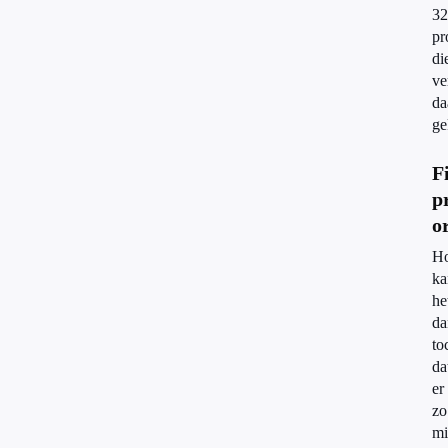
32
pr
di
ve
da
ge
F
p
o
H
ka
he
da
to
da
er
zo
mi