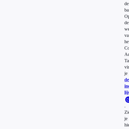
de
ba
O
de
we
va
he
Co
Ad
Ta
vi
je
de
in
lij
.
Zi
je
hi