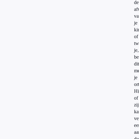
de
af
va
je
ki
of
tw
je,
be
dit
me
je
or
Hi
of
zij
ka
ve
ee
aa
do