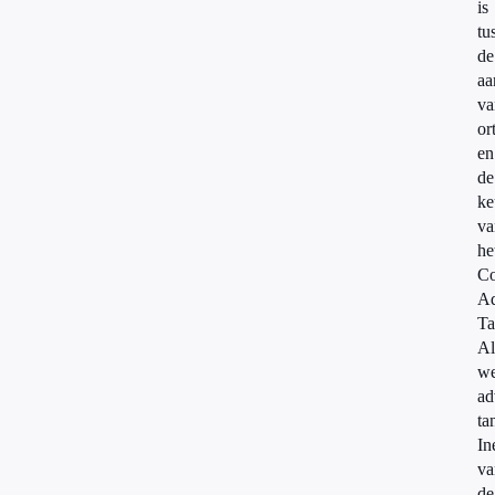
is
tu
de
aa
va
or
en
de
ke
va
he
Co
Ad
Ta
Al
w
ad
ta
In
va
de