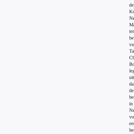
de
Ko
Ne
Ma
ter
be
va
Ta
Ch
B
le
uit
da
de
be
in
Ne
vo
ee
he