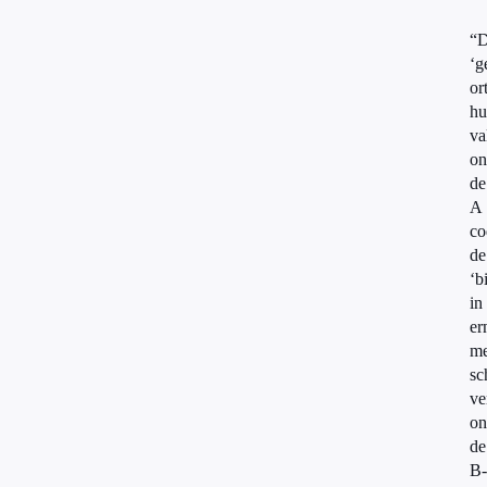
“
‘g
or
hu
va
on
de
A
co
de
‘b
in
er
me
sc
ve
on
de
B-