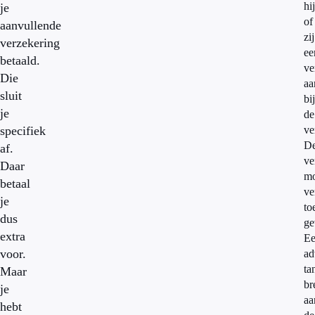
hij
je
of
aanvullende
zij
verzekering
ee
betaald.
ve
Die
aa
sluit
bij
je
de
specifiek
ve
D
af.
ve
Daar
mo
betaal
ve
je
to
dus
ge
extra
E
voor.
ad
ta
Maar
br
je
aa
hebt