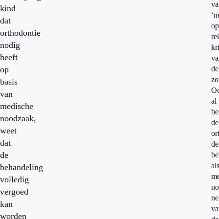
va
kind
‘n
dat
op
orthodontie
re
nodig
kr
heeft
va
op
de
zo
basis
O
van
al
medische
be
noodzaak,
de
weet
or
dat
de
de
be
al
behandeling
me
volledig
no
vergoed
ne
kan
va
worden