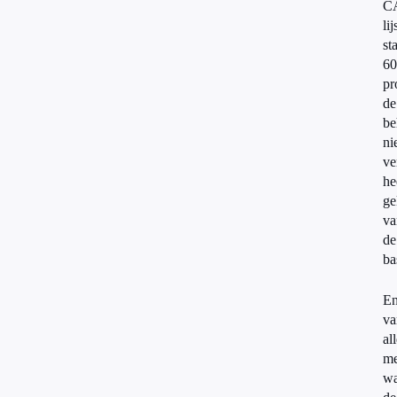
C
lij
sta
60
pr
de
be
ni
ve
he
ge
va
de
ba
E
va
al
me
wa