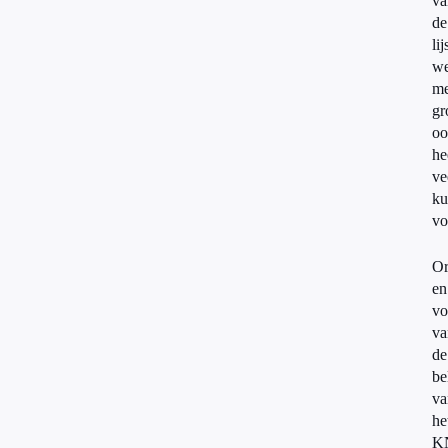
va
de
lij
w
me
gr
oo
he
ve
ku
vo
Or
en
vo
va
de
be
va
he
K