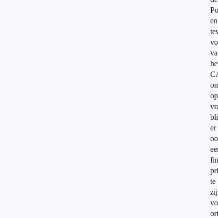
Po
en
te
vo
va
he
C
o
op
vr
bli
er
oo
ee
fi
pr
te
zi
vo
or