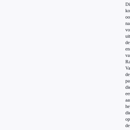
Di
ko
oo
na
vo
uit
de
en
va
Ra
V
de
pa
di
ee
aa
he
di
op
de