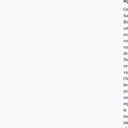
li
Or
Sa
Br
or
en
vo
va
de
Ne
ve
va
Or
he
ze
oo
re
te
m
me