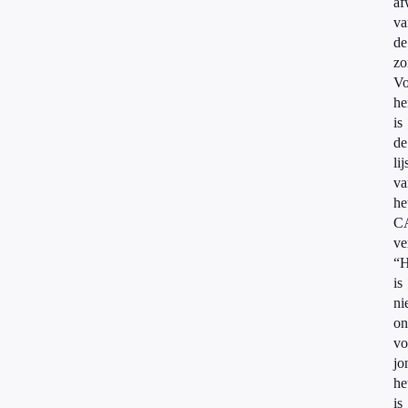
af
va
de
zo
Vo
h
is
de
lij
va
he
C
ve
“H
is
ni
on
vo
jo
he
is