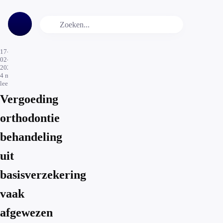
17-
02-
2025
4
min.
leestijd
Vergoeding
orthodontie
behandeling
uit
basisverzekering
vaak
afgewezen