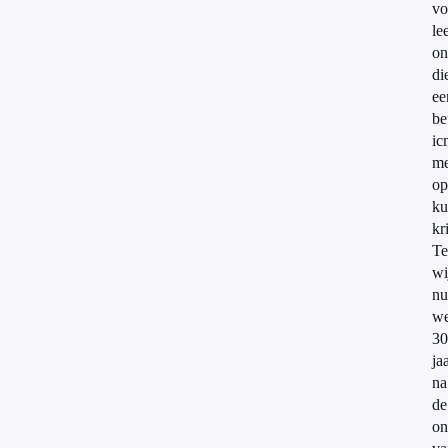
vo
le
on
di
ee
be
ic
me
op
ku
kr
Te
wi
nu
we
30
ja
na
de
on