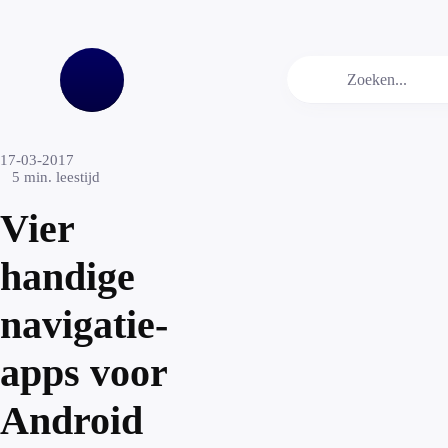
17-03-2017
5
min. leestijd
Vier
handige
navigatie-
apps voor
Android