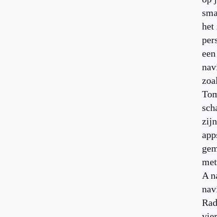
sma
het 
per
een
nav
zoa
Tom
sch
zij
app
gem
met
A n
nav
Rad
vier