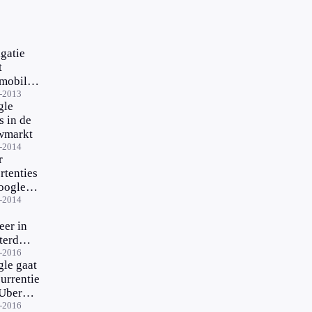
gatie
t
mobilist
 door
-2013
gle
 in de
wmarkt
-2014
r
rtenties
oogle
s
-2014
eer in
terdam
 TNO
-2016
le gaat
oogle
urrentie
Uber
-2016