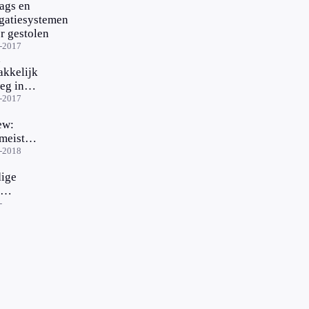
ags en
gatiesystemen
r gestolen
-2017
d
kkelijk
eg in
-2017
enland
ew:
offline
smeister,
gatie-
es
-2018
rkomen
ige
jd
aren?
 op
-
ntie