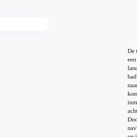
De t
een
lan
had
naa
kom
inm
ach
Doo
nav
op 