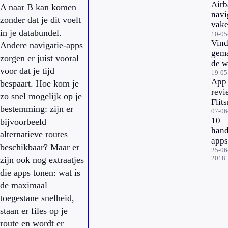
Airb
A naar B kan komen
navi
zonder dat je dit voelt
vake
in je databundel.
10-05
Vin
Andere navigatie-apps
gema
zorgen er juist vooral
de w
voor dat je tijd
het
19-05
App
bespaart. Hoe kom je
buit
revi
met 
zo snel mogelijk op je
Flit
navi
bestemming: zijn er
boet
07-06
apps
10
bijvoorbeeld
voo
hand
en ti
alternatieve routes
apps
besp
beschikbaar? Maar er
voor
25-06
2018
zijn ook nog extraatjes
vaka
die apps tonen: wat is
de maximaal
toegestane snelheid,
staan er files op je
route en wordt er