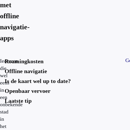
met
offline
navigatie-
apps
Ge
Iedereen
Roamingkosten
die
Offline navigatie
wel
Is de kaart wel up to date?
eens
in
Openbaar vervoer
een
Laatste tip
onbekende
stad
in
het