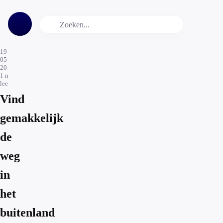
19-
05-
2017
1
min.
leestijd
Vind
gemakkelijk
de
weg
in
het
buitenland