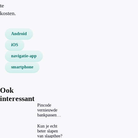
te
kosten.
Android
iOS
navigatie-app
smartphone
Ook
interessant
Pincode
vernieuwde
bankpassen
zichtbaar in
ING-app: is dat
Kun je echt
wel veilig?
beter slapen
van slaapthee?