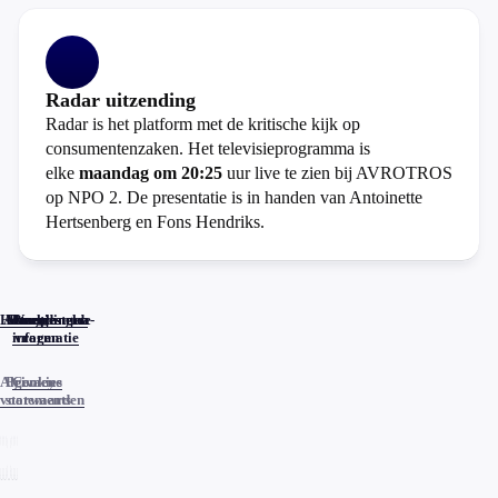
Radar uitzending
Radar is het platform met de kritische kijk op
consumentenzaken. Het televisieprogramma is
elke
maandag om 20:25
uur live te zien bij AVROTROS
op NPO 2. De presentatie is in handen van Antoinette
Hertsenberg en Fons Hendriks.
Home
Actueel
Uitzendingen
Reacties
Programma-
Veelgestelde
informatie
vragen
Algemene
Privacy
Cookies
voorwaarden
statements