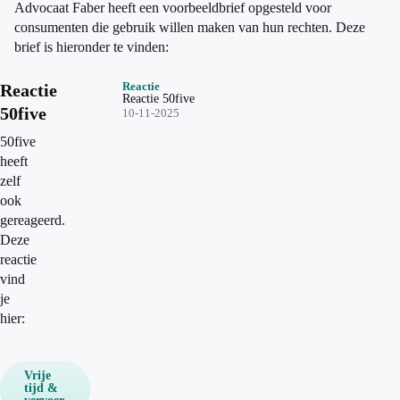
Advocaat Faber heeft een voorbeeldbrief opgesteld voor
consumenten die gebruik willen maken van hun rechten. Deze
brief is hieronder te vinden:
Reactie
Reactie
Reactie 50five
50five
10-11-2025
50five
heeft
zelf
ook
gereageerd.
Deze
reactie
vind
je
hier:
Vrije
tijd &