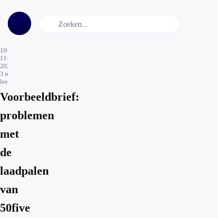
10-
11-
2025
3
min.
leestijd
Voorbeeldbrief:
problemen
met
de
laadpalen
van
50five