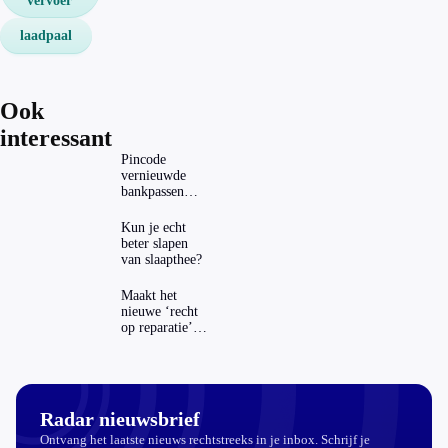
vervoer
laadpaal
Ook
interessant
Pincode
vernieuwde
bankpassen
zichtbaar in
ING-app: is dat
Kun je echt
wel veilig?
beter slapen
van slaapthee?
Maakt het
nieuwe ‘recht
op reparatie’
repareren ook
echt
aantrekkelijker?
Radar nieuwsbrief
Ontvang het laatste nieuws rechtstreeks in je inbox. Schrijf je