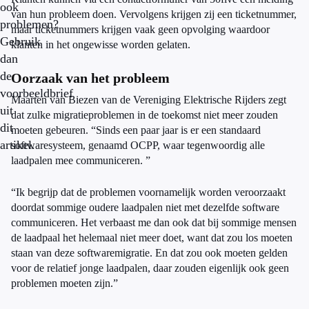
ook
van hun probleem doen. Vervolgens krijgen zij een ticketnummer,
problemen?
maar ticketnummers krijgen vaak geen opvolging waardoor
Gebruik
klanten in het ongewisse worden gelaten.
dan
de
Oorzaak van het probleem
voorbeeldbrief
Maarten van Biezen van de Vereniging Elektrische Rijders zegt
uit
dat zulke migratieproblemen in de toekomst niet meer zouden
dit
moeten gebeuren. “Sinds een paar jaar is er een standaard
artikel.
softwaresysteem, genaamd OCPP, waar tegenwoordig alle
laadpalen mee communiceren. ”
“Ik begrijp dat de problemen voornamelijk worden veroorzaakt
doordat sommige oudere laadpalen niet met dezelfde software
communiceren. Het verbaast me dan ook dat bij sommige mensen
de laadpaal het helemaal niet meer doet, want dat zou los moeten
staan van deze softwaremigratie. En dat zou ook moeten gelden
voor de relatief jonge laadpalen, daar zouden eigenlijk ook geen
problemen moeten zijn.”