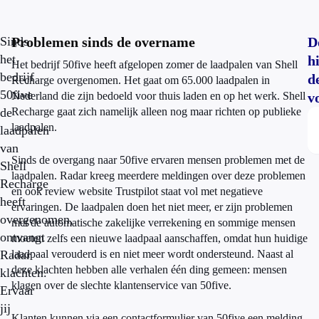
Sinds
Problemen sinds de overname
D
het
h
Het bedrijf 50five heeft afgelopen zomer de laadpalen van Shell
bedrijf
d
Recharge overgenomen. Het gaat om 65.000 laadpalen in
50five
Nederland die zijn bedoeld voor thuis laden en op het werk. Shell
v
de
Recharge gaat zich namelijk alleen nog maar richten op publieke
laadpalen.
laadpalen
van
Sinds de overgang naar 50five ervaren mensen problemen met de
Shell
laadpalen. Radar kreeg meerdere meldingen over deze problemen
Recharge
en ook review website Trustpilot staat vol met negatieve
heeft
ervaringen. De laadpalen doen het niet meer, er zijn problemen
overgenomen,
met de automatische zakelijke verrekening en sommige mensen
ontvangt
moeten zelfs een nieuwe laadpaal aanschaffen, omdat hun huidige
Radar
laadpaal verouderd is en niet meer wordt ondersteund. Naast al
deze klachten hebben alle verhalen één ding gemeen: mensen
klachten.
klagen over de slechte klantenservice van 50five.
Ervaar
jij
Klanten kunnen via een contactformulier van 50five een melding