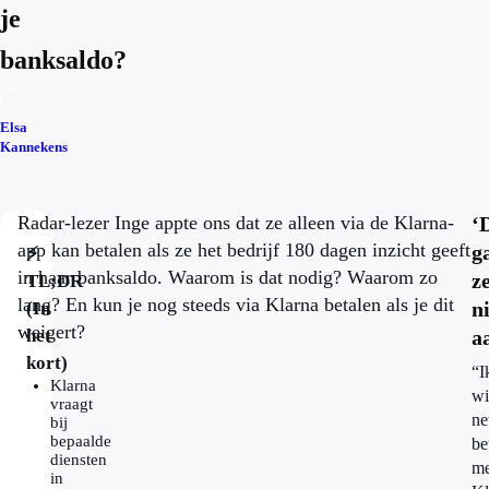
je
banksaldo?
Elsa
Kannekens
Radar-lezer Inge appte ons dat ze alleen via de Klarna-
‘
app kan betalen als ze het bedrijf 180 dagen inzicht geeft
g
⚡
in haar banksaldo. Waarom is dat nodig? Waarom zo
z
TL;DR
lang? En kun je nog steeds via Klarna betalen als je dit
n
(In
weigert?
het
a
kort)
“I
Klarna
wi
vraagt
ne
bij
bepaalde
be
diensten
me
in