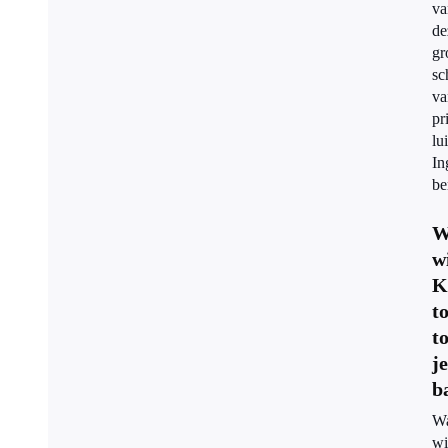
v
de
gr
sc
va
pr
lu
In
be
W
w
K
t
to
je
b
W
wi