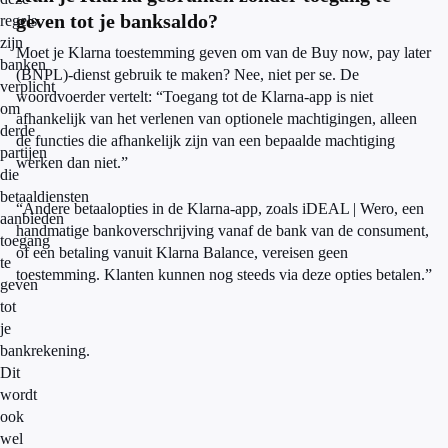
geven tot je banksaldo?
regels
zijn
Moet je Klarna toestemming geven om van de Buy now, pay later
banken
(BNPL)-dienst gebruik te maken? Nee, niet per se. De
verplicht
woordvoerder vertelt: “Toegang tot de Klarna-app is niet
om
afhankelijk van het verlenen van optionele machtigingen, alleen
derde
de functies die afhankelijk zijn van een bepaalde machtiging
partijen
werken dan niet.”
die
betaaldiensten
“Andere betaalopties in de Klarna-app, zoals iDEAL | Wero, een
aanbieden
handmatige bankoverschrijving vanaf de bank van de consument,
toegang
of een betaling vanuit Klarna Balance, vereisen geen
te
toestemming. Klanten kunnen nog steeds via deze opties betalen.”
geven
tot
je
bankrekening.
Dit
wordt
ook
wel