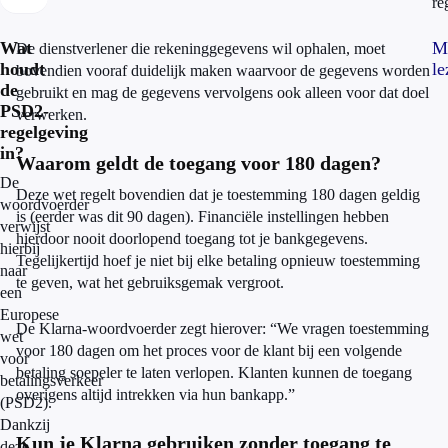
re
Wat
M
De dienstverlener die rekeninggegevens wil ophalen, moet
houdt
le
bovendien vooraf duidelijk maken waarvoor de gegevens worden
de
gebruikt en mag de gegevens vervolgens ook alleen voor dat doel
PSD2-
verwerken.
regelgeving
in?
Waarom geldt de toegang voor 180 dagen?
De
Deze wet regelt bovendien dat je toestemming 180 dagen geldig
woordvoerder
is (eerder was dit 90 dagen). Financiële instellingen hebben
verwijst
hierdoor nooit doorlopend toegang tot je bankgegevens.
hierbij
Tegelijkertijd hoef je niet bij elke betaling opnieuw toestemming
naar
te geven, wat het gebruiksgemak vergroot.
een
Europese
De Klarna-woordvoerder zegt hierover: “We vragen toestemming
wet
voor 180 dagen om het proces voor de klant bij een volgende
voor
betaling soepeler te laten verlopen. Klanten kunnen de toegang
betalingsverkeer
overigens altijd intrekken via hun bankapp.”
(PSD2).
Dankzij
Kun je Klarna gebruiken zonder toegang te
deze