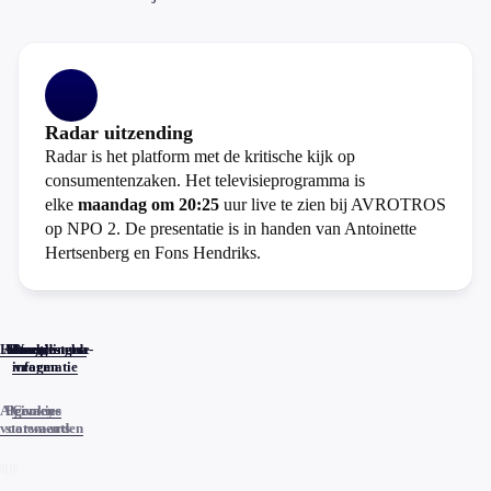
Radar uitzending
Radar is het platform met de kritische kijk op
consumentenzaken. Het televisieprogramma is
elke
maandag om 20:25
uur live te zien bij AVROTROS
op NPO 2. De presentatie is in handen van Antoinette
Hertsenberg en Fons Hendriks.
Home
Actueel
Uitzendingen
Reacties
Programma-
Veelgestelde
informatie
vragen
Algemene
Privacy
Cookies
voorwaarden
statements