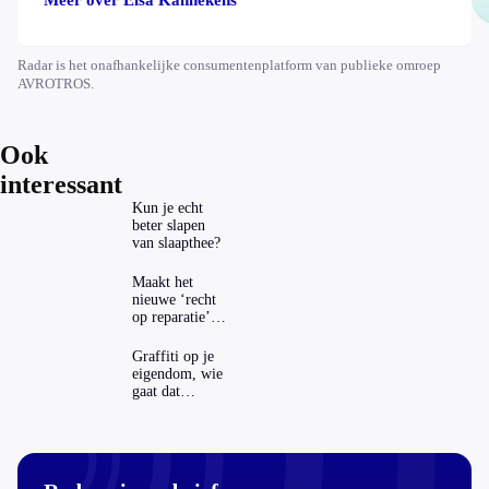
Meer over Elsa Kannekens
Radar is het onafhankelijke consumentenplatform van publieke omroep
AVROTROS.
Ook
interessant
Kun je echt
beter slapen
van slaapthee?
Maakt het
nieuwe ‘recht
op reparatie’
repareren ook
echt
Graffiti op je
aantrekkelijker?
eigendom, wie
gaat dat
betalen?