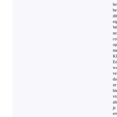
he
be
dit
ei
W
n
co
op
me
Kl
E
wo
ve
da
ze
hi
vr
al
je
er