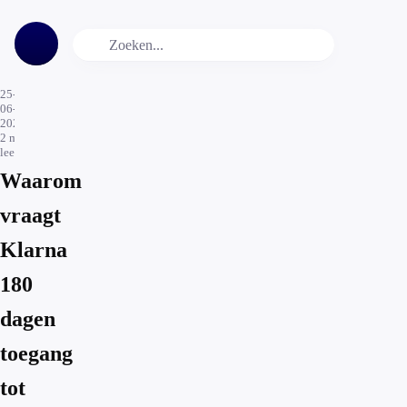
25-
06-
2026
2
min.
leestijd
Waarom
vraagt
Klarna
180
dagen
toegang
tot