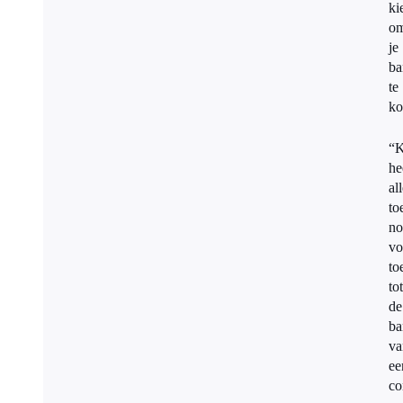
ki
o
je
ba
te
ko
“K
he
al
to
no
vo
to
tot
de
ba
va
ee
co