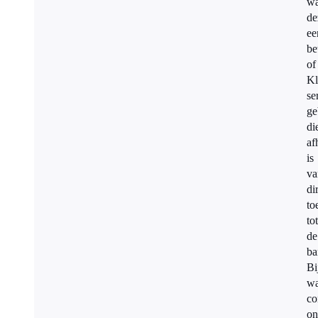
wa
de
ee
be
of
Kl
se
ge
di
af
is
va
di
to
tot
de
ba
Bi
wa
co
on