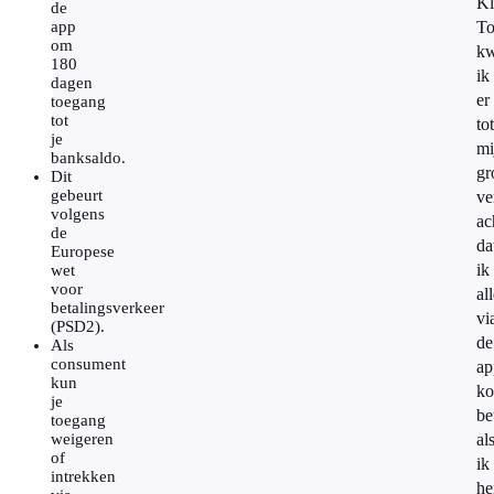
Kl
de
app
To
om
k
180
ik
dagen
er
toegang
tot
tot
je
mi
banksaldo.
gr
Dit
gebeurt
ve
volgens
ac
de
da
Europese
ik
wet
voor
al
betalingsverkeer
vi
(PSD2).
de
Als
consument
ap
kun
ko
je
be
toegang
weigeren
al
of
ik
intrekken
he