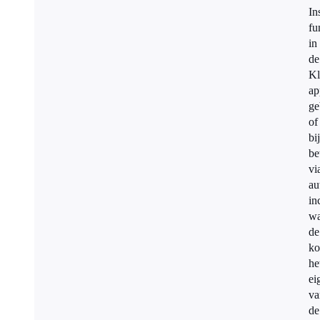
In
fu
in
de
Kl
ap
ge
of
bij
be
vi
au
in
wa
de
ko
he
ei
va
de