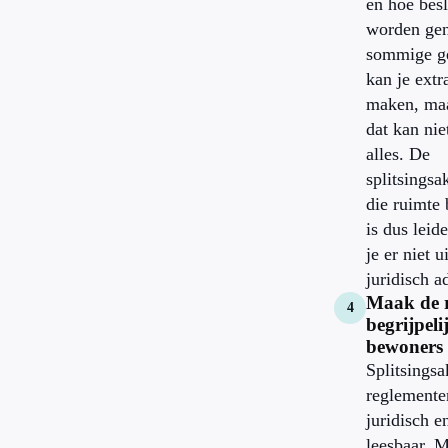
en hoe besl
worden ge
sommige g
kan je extr
maken, maa
dat kan nie
alles. De
splitsingsa
die ruimte 
is dus lei
je er niet 
juridisch a
Maak de r
begrijpeli
bewoners
Splitsingsa
reglemente
juridisch en
leesbaar. 