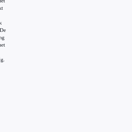
het
kt
k
 De
ng
met
lg.