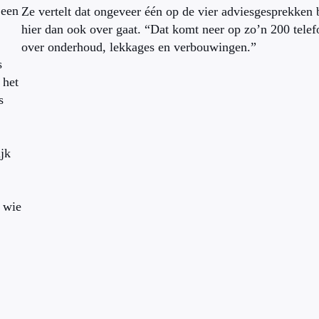
 een
Ze vertelt dat ongeveer één op de vier adviesgesprekken
hier dan ook over gaat. “Dat komt neer op zo’n 200 tele
over onderhoud, lekkages en verbouwingen.”
s
 het
s
ijk
r wie