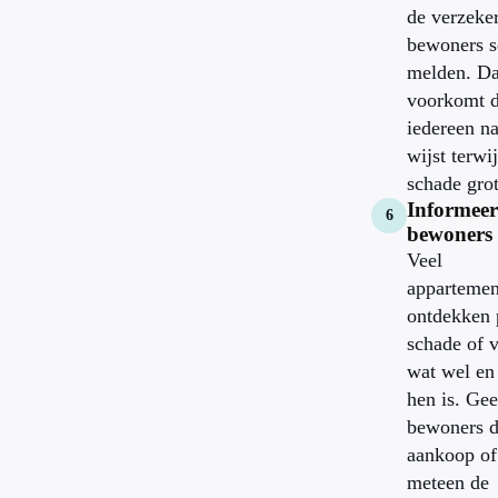
de verzeke
bewoners s
melden. Da
voorkomt d
iedereen na
wijst terwij
schade grot
Informeer
bewoners 
Veel
appartemen
ontdekken 
schade of 
wat wel en
hen is. Ge
bewoners d
aankoop of
meteen de