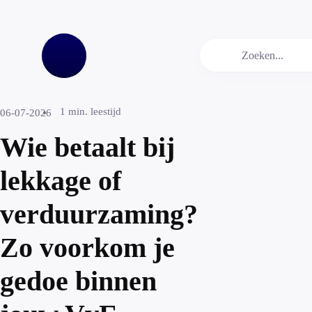
1
min. leestijd
06-07-2026
Wie betaalt bij
lekkage of
verduurzaming?
Zo voorkom je
gedoe binnen