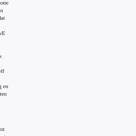
otte
en
dat
VvE
k
elf
g en
ten
st