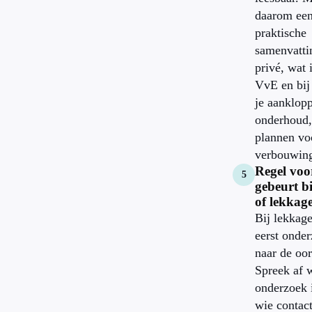
daarom ee
praktische
samenvattin
privé, wat 
VvE en bij
je aanklopp
onderhoud,
plannen vo
verbouwin
Regel voo
gebeurt b
of lekkag
Bij lekkage
eerst onde
naar de oo
Spreek af 
onderzoek 
wie contact