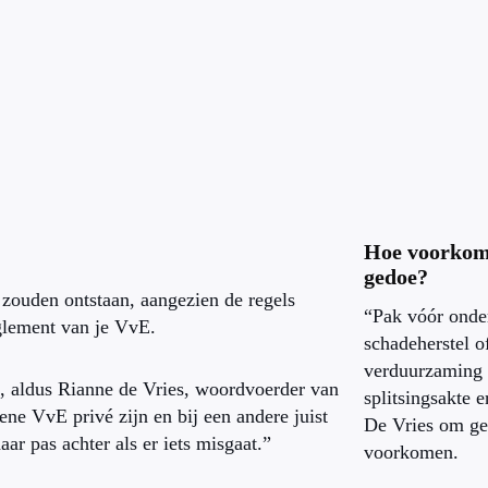
Hoe voorkom
gedoe?
 zouden ontstaan, aangezien de regels
“Pak vóór onde
reglement van je VvE.
schadeherstel o
verduurzaming a
, aldus Rianne de Vries, woordvoerder van
splitsingsakte er
ne VvE privé zijn en bij een andere juist
De Vries om ge
r pas achter als er iets misgaat.”
voorkomen.