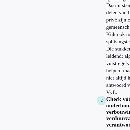
Daarin sta
delen van 
privé zijn 
gemeenscha
Kijk ook n
splitsingst
Die stukken
leidend; a
vuistregel
helpen, ma
niet altijd 
antwoord v
VvE.
Check vó
onderhou
verbouwi
verduurz
verantwoo