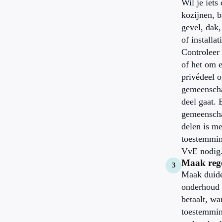
Wil je iets
kozijnen, b
gevel, dak,
of installat
Controleer 
of het om 
privédeel o
gemeenscha
deel gaat. 
gemeenscha
delen is me
toestemmin
VvE nodig
Maak rege
Maak duide
onderhoud 
betaalt, wa
toestemmin