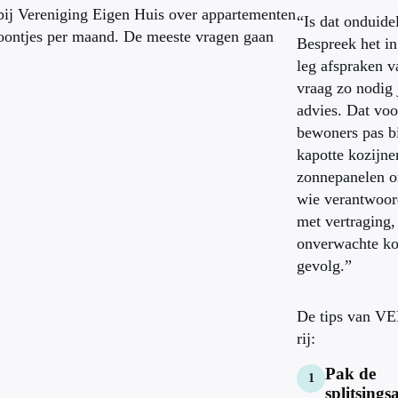
 bij Vereniging Eigen Huis over appartementen
“Is dat onduide
foontjes per maand. De meeste vragen gaan
Bespreek het i
leg afspraken v
vraag zo nodig 
advies. Dat vo
bewoners pas bi
kapotte kozijne
zonnepanelen o
wie verantwoord
met vertraging,
onverwachte ko
gevolg.”
De tips van VE
rij:
Pak de
splitsings