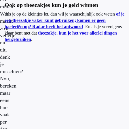
Ook op theezakjes kun je geld winnen
milieu.
Wat
Als je op de kleintjes let, dan wil je waarschijnlijk ook weten
of je
een theezakje vaker kunt gebruiken; komen er geen
maakt
bacteriën op? Radar heeft het antwoord
. En als je vervolgens
zo'n
klaar bent met dat
theezakje, kun je het voor allerlei dingen
velletje
hergebruiken
.
nu
uit,
denk
je
misschien?
Nou,
bereken
maar
eens
hoe
vaak
per