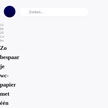
13-
04-
2022
2
min.
leestijd
Zo
bespaar
je
wc-
papier
met
één