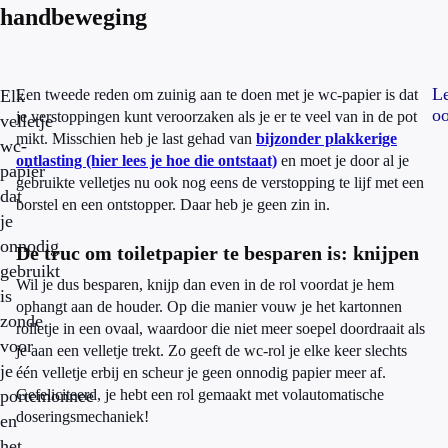
handbeweging
L
Elk
Een tweede reden om zuinig aan te doen met je wc-papier is dat
oo
je verstoppingen kunt veroorzaken als je er te veel van in de pot
velletje
mikt. Misschien heb je last gehad van
bijzonder plakkerige
wc-
ontlasting (hier lees je hoe die ontstaat)
en moet je door al je
papier
gebruikte velletjes nu ook nog eens de verstopping te lijf met een
dat
borstel en een ontstopper. Daar heb je geen zin in.
je
onnodig
De truc om toiletpapier te besparen is: knijpen
gebruikt
Wil je dus besparen, knijp dan even in de rol voordat je hem
is
ophangt aan de houder. Op die manier vouw je het kartonnen
zonde
rolletje in een ovaal, waardoor die niet meer soepel doordraait als
voor
je aan een velletje trekt. Zo geeft de wc-rol je elke keer slechts
je
één velletje erbij en scheur je geen onnodig papier meer af.
portemonnee
Gefeliciteerd, je hebt een rol gemaakt met volautomatische
doseringsmechaniek!
en
het