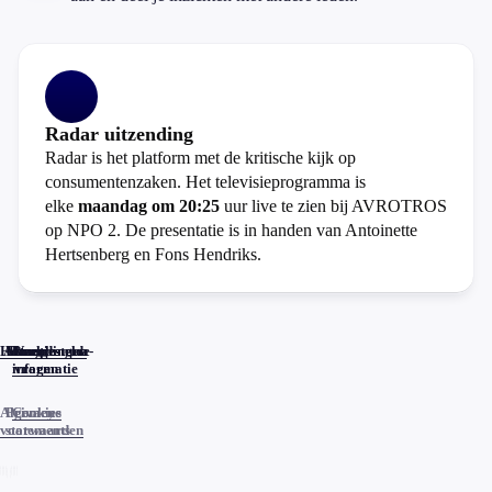
Radar uitzending
Radar is het platform met de kritische kijk op
consumentenzaken. Het televisieprogramma is
elke
maandag om 20:25
uur live te zien bij AVROTROS
op NPO 2. De presentatie is in handen van Antoinette
Hertsenberg en Fons Hendriks.
Home
Actueel
Uitzendingen
Reacties
Programma-
Veelgestelde
informatie
vragen
Algemene
Privacy
Cookies
voorwaarden
statements