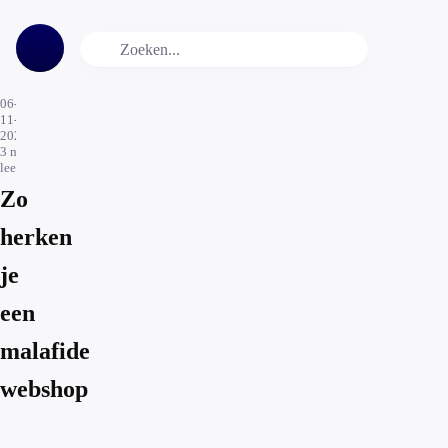
06-
11-
2023
3
min.
leestijd
Zo
herken
je
een
malafide
webshop