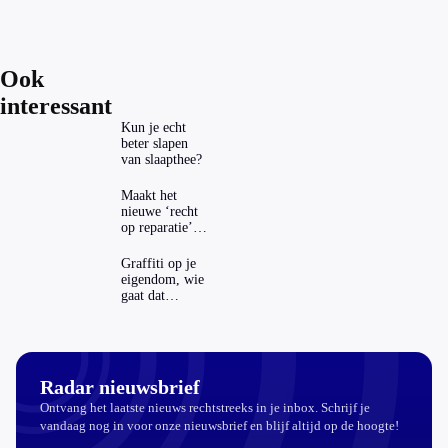
Ook
interessant
Kun je echt
beter slapen
van slaapthee?
Maakt het
nieuwe ‘recht
op reparatie’
repareren ook
echt
Graffiti op je
aantrekkelijker?
eigendom, wie
gaat dat
betalen?
Radar nieuwsbrief
Ontvang het laatste nieuws rechtstreeks in je inbox. Schrijf je
vandaag nog in voor onze nieuwsbrief en blijf altijd op de hoogte!