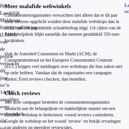
L
Het
Meer malafide webwinkels
oo
Landelijk
Consumentenorganisaties verwachten niet alleen dat er dit jaar
Meldpunt
meer mensen opgelicht worden door malafide webshops dan in
Internetoplichting
2022, ook het gemiddelde schadebedrag stijgt. Uit cijfers van de
(LMIO)
Fraudehelpdesk blijkt namelijk dat mensen gemiddeld 350 euro
kwijtraken.
van
de
Ook de Autoriteit Consument en Markt (ACM), de
politie
Consumentenbond en het Europees Consumenten Centrum
verwacht
(ECC) krijgen veel meldingen over webshops die hun zaken niet
dit
op orde hebben. Vandaar dat de organisaties een campagne
jaar
starten: Eerst reviews checken, dan bestellen.
zo’n
14.000
Check reviews
aangiftes
Met deze campagne besteden de consumentenorganisaties
over
aandacht aan de belangrijkste en makkelijkste manier om een
webwinkels
malafide webshop te herkennen: vooraf reviews controleren.
die
Google de webshop en het woord ‘review’ en bekijk ervaringen
van anderen op meerdere reviewsites.
na