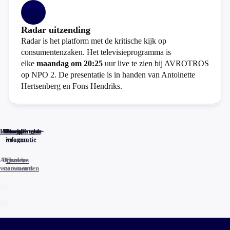
Radar uitzending
Radar is het platform met de kritische kijk op
consumentenzaken. Het televisieprogramma is
elke
maandag om 20:25
uur live te zien bij AVROTROS
op NPO 2. De presentatie is in handen van Antoinette
Hertsenberg en Fons Hendriks.
Home
Actueel
Uitzendingen
Reacties
Programma-
Veelgestelde
informatie
vragen
Algemene
Privacy
Cookies
voorwaarden
statements