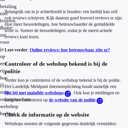
betaling
Belangrijk om in je achterhoofd te houden: een bedrijf kan zelf
niet
ook reviews schrijven. Kijk daarom goed hoeveel reviews er zijn.
leveren.
Hoe meer beoordelingen, hoe betrouwbaarder de gemiddelde
Radar
score is. Sorteer de beoordelingen, zodat je de meest actuele
zet
reviews kunt lezen.
voor
je
Lees verder
:
Online reviews: hoe betrouwbaar zijn ze?
op
een
Controleer of de webshop bekend is bij de
rij
politie
hoe
Verder kun je controleren of de webshop bekend is bij de politie.
jij
Het Landelijk Meldpunt Internetoplichting houdt namelijk een
zo’n
lijst bij met malafide webshops
. Ook kun je meldingen en
onbetrouwbare
aangiftes controleren op
de website van de politie
.
webshop
herkent.
Check de informatie op de website
Webshops moeten de volgende gegevens duidelijk vermelden: