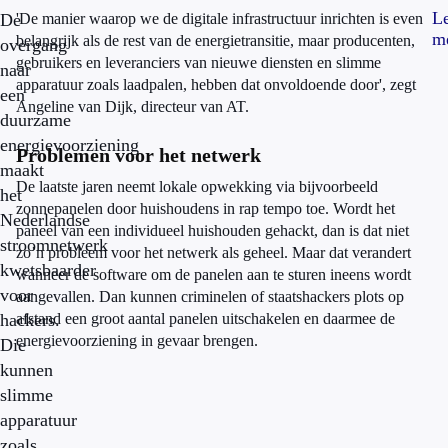
L
De
'De manier waarop we de digitale infrastructuur inrichten is even
m
belangrijk als de rest van de energietransitie, maar producenten,
overgang
gebruikers en leveranciers van nieuwe diensten en slimme
naar
apparatuur zoals laadpalen, hebben dat onvoldoende door', zegt
een
Angeline van Dijk, directeur van AT.
duurzame
energievoorziening
Problemen voor het netwerk
maakt
De laatste jaren neemt lokale opwekking via bijvoorbeeld
het
zonnepanelen door huishoudens in rap tempo toe. Wordt het
Nederlandse
paneel van een individueel huishouden gehackt, dan is dat niet
stroomnetwerk
zo’n probleem voor het netwerk als geheel. Maar dat verandert
kwetsbaarder
wanneer de software om de panelen aan te sturen ineens wordt
voor
aangevallen. Dan kunnen criminelen of staatshackers plots op
hackers.
afstand een groot aantal panelen uitschakelen en daarmee de
energievoorziening in gevaar brengen.
Die
kunnen
slimme
apparatuur
zoals