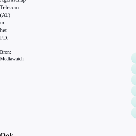
Telecom
(AT)
in
het
FD.
Bron:
Mediawatch
Ook