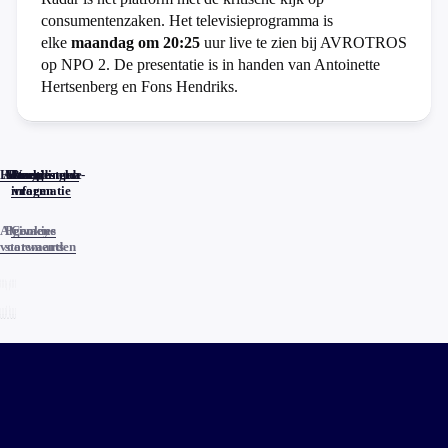
consumentenzaken. Het televisieprogramma is
elke
maandag om 20:25
uur live te zien bij AVROTROS
op NPO 2. De presentatie is in handen van Antoinette
Hertsenberg en Fons Hendriks.
Home
Actueel
Uitzendingen
Reacties
Programma-
Veelgestelde
informatie
vragen
Algemene
Privacy
Cookies
voorwaarden
statements