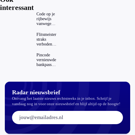
interessant
Code op je
rijbewijs
vanwege
AD(H)D of
autisme?
Flitsmeister
Zo
straks
verwijder
verboden?
je hem
Dit zijn de
regels in
Pincode
Nederland
vernieuwde
en het
bankpassen
buitenland
zichtbaar in
ING-app:
is dat wel
veilig?
Radar nieuwsbrief
Ontvang het laatste nieuws rechtstreeks in je inbox. Schrijf je
vandaag nog in voor onze nieuwsbrief en blijf altijd op de hoogte!
E-mailadres: