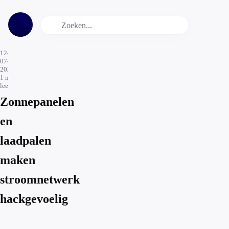
12-
07-
2021
1
min.
leestijd
Zonnepanelen
en
laadpalen
maken
stroomnetwerk
hackgevoelig