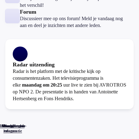
het verschil!
Forum
Discussieer mee op ons forum! Meld je vandaag nog
aan en deel je inzichten met andere leden.
Radar uitzending
Radar is het platform met de kritische kijk op
consumentenzaken. Het televisieprogramma is
elke
maandag om 20:25
uur live te zien bij AVROTROS
op NPO 2. De presentatie is in handen van Antoinette
Hertsenberg en Fons Hendriks.
Home
Actueel
Uitzendingen
Reacties
Programma-
Veelgestelde
informatie
vragen