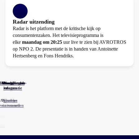
Radar uitzending
Radar is het platform met de kritische kijk op
consumentenzaken. Het televisieprogramma is
elke
maandag om 20:25
uur live te zien bij AVROTROS
op NPO 2. De presentatie is in handen van Antoinette
Hertsenberg en Fons Hendriks.
Home
Actueel
Uitzendingen
Reacties
Programma-
Veelgestelde
informatie
vragen
Algemene
Privacy
Cookies
voorwaarden
statements