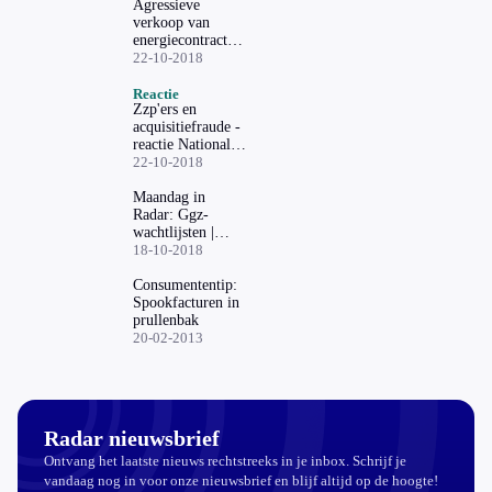
Agressieve
verkoop van
energiecontracten
aan kleine
22-10-2018
ondernemers
Reactie
Zzp'ers en
acquisitiefraude -
reactie Nationale
Energie
22-10-2018
Vergelijker
Maandag in
Radar: Ggz-
wachtlijsten |
Kleine
18-10-2018
ondernemers en
acquisitiefraude
Consumententip:
Spookfacturen in
prullenbak
20-02-2013
Radar nieuwsbrief
Ontvang het laatste nieuws rechtstreeks in je inbox. Schrijf je
vandaag nog in voor onze nieuwsbrief en blijf altijd op de hoogte!