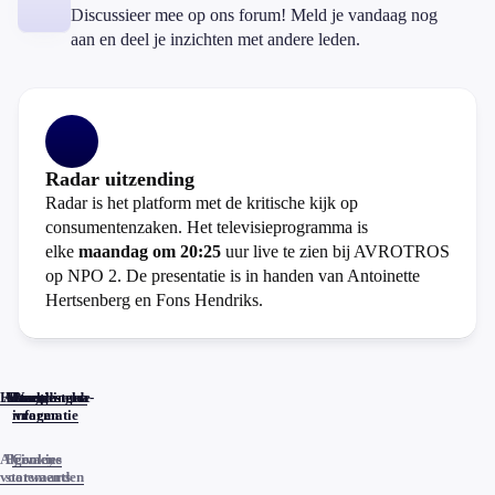
Discussieer mee op ons forum! Meld je vandaag nog
aan en deel je inzichten met andere leden.
Radar uitzending
Radar is het platform met de kritische kijk op
consumentenzaken. Het televisieprogramma is
elke
maandag om 20:25
uur live te zien bij AVROTROS
op NPO 2. De presentatie is in handen van Antoinette
Hertsenberg en Fons Hendriks.
Home
Actueel
Uitzendingen
Reacties
Programma-
Veelgestelde
informatie
vragen
Algemene
Privacy
Cookies
voorwaarden
statements