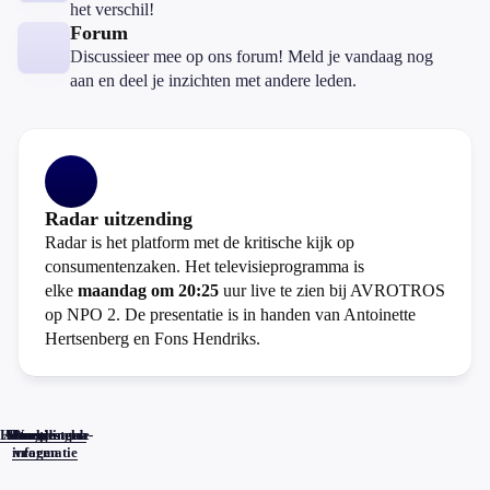
het verschil!
Forum
Discussieer mee op ons forum! Meld je vandaag nog
aan en deel je inzichten met andere leden.
Radar uitzending
Radar is het platform met de kritische kijk op
consumentenzaken. Het televisieprogramma is
elke
maandag om 20:25
uur live te zien bij AVROTROS
op NPO 2. De presentatie is in handen van Antoinette
Hertsenberg en Fons Hendriks.
Home
Actueel
Uitzendingen
Reacties
Programma-
Veelgestelde
informatie
vragen