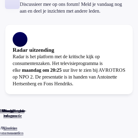
Discussieer mee op ons forum! Meld je vandaag nog
aan en deel je inzichten met andere leden.
Radar uitzending
Radar is het platform met de kritische kijk op
consumentenzaken. Het televisieprogramma is
elke
maandag om 20:25
uur live te zien bij AVROTROS
op NPO 2. De presentatie is in handen van Antoinette
Hertsenberg en Fons Hendriks.
Home
Actueel
Uitzendingen
Reacties
Programma-
Veelgestelde
informatie
vragen
Algemene
Privacy
Cookies
voorwaarden
statements