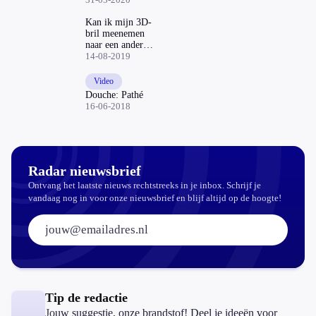
Een overzicht
van Radar
Kan ik mijn 3D-
bril meenemen
naar een andere
bioscoop?
14-08-2019
Video
Douche: Pathé
16-06-2018
Radar nieuwsbrief
Ontvang het laatste nieuws rechtstreeks in je inbox. Schrijf je
vandaag nog in voor onze nieuwsbrief en blijf altijd op de hoogte!
E-mailadres:
Tip de redactie
Jouw suggestie, onze brandstof! Deel je ideeën voor