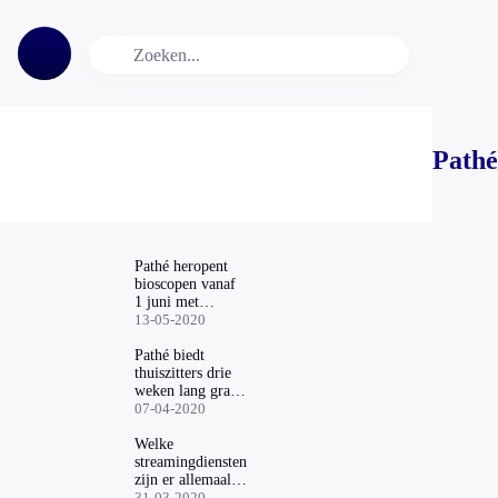
Pathé
Pathé heropent
bioscopen vanaf
1 juni met
aangepaste
13-05-2020
maatregelen
Pathé biedt
thuiszitters drie
weken lang gratis
films
07-04-2020
Welke
streamingdiensten
zijn er allemaal
in Nederland?
31-03-2020