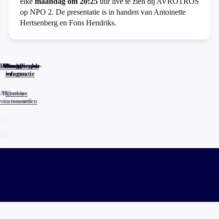
elke
maandag om 20:25
uur live te zien bij AVROTROS
op NPO 2. De presentatie is in handen van Antoinette
Hertsenberg en Fons Hendriks.
Home
Actueel
Uitzendingen
Reacties
Programma-
Veelgestelde
informatie
vragen
Algemene
Privacy
Cookies
voorwaarden
statements