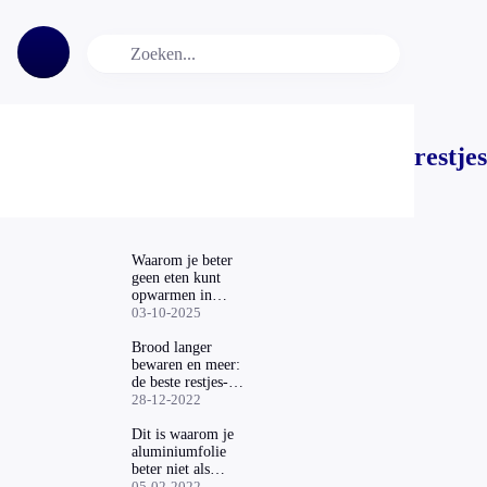
restjes
Waarom je beter
geen eten kunt
opwarmen in
plastic bakjes
03-10-2025
Brood langer
bewaren en meer:
de beste restjes-
tips van 2022 op
28-12-2022
een rij
Dit is waarom je
aluminiumfolie
beter niet als
verpakkingsmiddel
05-02-2022