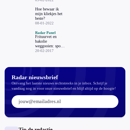
voor je restjes kan
gebruiken
Hoe bewaar ik
mijn kliekjes het
beste?
08-01-2022
Radar Panel
Frituurvet en
bakolie
weggooien: spoel
ook kleine restjes
20-02-2017
niet door
Radar nieuwsbrief
Ontvang het laatste nieuws rechtstreeks in je inbox. Schrijf je
vandaag nog in voor onze nieuwsbrief en blijf altijd op de hoogte!
E-mailadres:
Tip de redactie