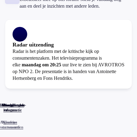
aan en deel je inzichten met andere leden.
Radar uitzending
Radar is het platform met de kritische kijk op
consumentenzaken. Het televisieprogramma is
elke
maandag om 20:25
uur live te zien bij AVROTROS
op NPO 2. De presentatie is in handen van Antoinette
Hertsenberg en Fons Hendriks.
Home
Actueel
Uitzendingen
Reacties
Programma-
Veelgestelde
informatie
vragen
Algemene
Privacy
Cookies
voorwaarden
statements