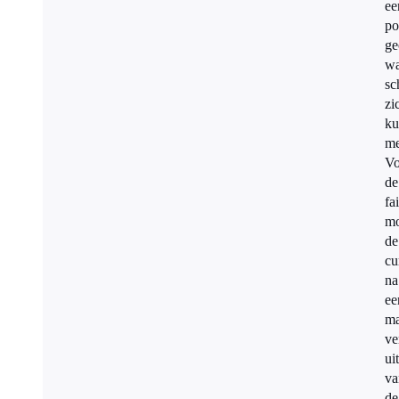
ee
po
ge
wa
sc
zi
ku
me
Vo
de
fa
mo
de
cu
na
ee
m
ve
ui
va
de