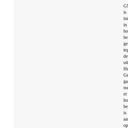
G
is
in
in
ho
be
ge
te
de
ui
He
Ge
ga
nu
er
ho
be
is
aa
op