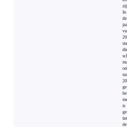
zi
In
de
ja
va
20
st
di
sc
ma
om
na
20
ge
be
me
is
ge
tas
de