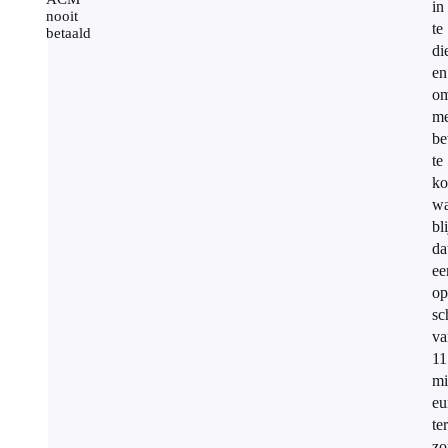
in
nooit
te
betaald
di
en
o
me
be
te
k
wa
bli
da
ee
op
sc
va
11
mi
eu
te
zo