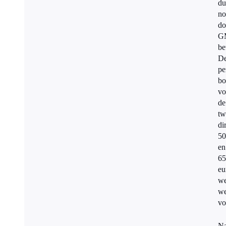
du
no
do
G
be
D
pe
bo
vo
de
tw
di
50
en
65
eu
we
we
vo
N