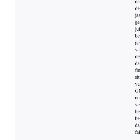
da
de
ja
ge
jui
be
ge
va
de
da
fi
si
va
G
en
ve
he
be
da
fai