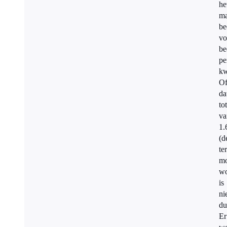
he
ma
be
vo
be
pe
kw
O
da
to
va
1.
(d
te
mo
wo
is
ni
du
Er