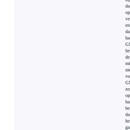
da
op
ve
en
da
ha
G
he
de
mi
ni
vo
G
ze
op
ha
be
da
he
ga