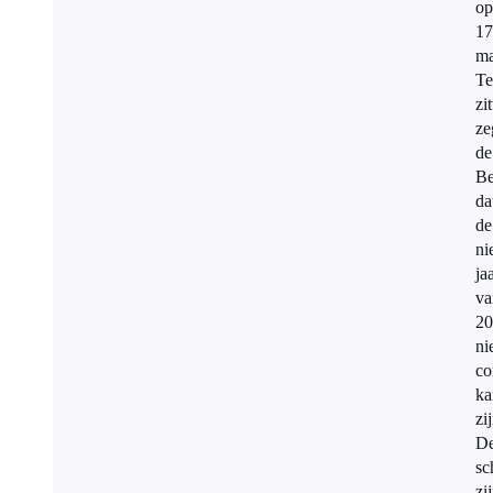
op
17
ma
Te
zi
ze
de
Be
da
de
ni
ja
va
20
ni
co
ka
zi
D
sc
zi