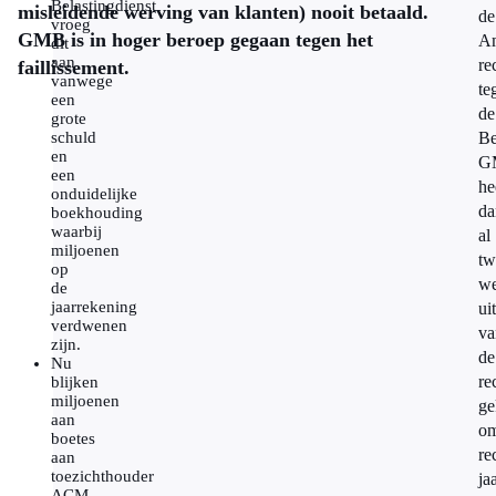
Belastingdienst
misleidende werving van klanten) nooit betaald.
de
vroeg
GMB is in hoger beroep gegaan tegen het
Am
dit
aan
re
faillissement.
vanwege
te
een
de
grote
schuld
Be
en
G
een
he
onduidelijke
da
boekhouding
waarbij
al
miljoenen
tw
op
w
de
jaarrekening
uit
verdwenen
va
zijn.
de
Nu
re
blijken
miljoenen
ge
aan
o
boetes
re
aan
toezichthouder
ja
ACM