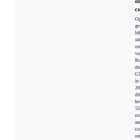
o
c
Op
ge
bli
uit
on
va
Ra
da
G
in
20
dr
ke
55
eu
aa
co
on