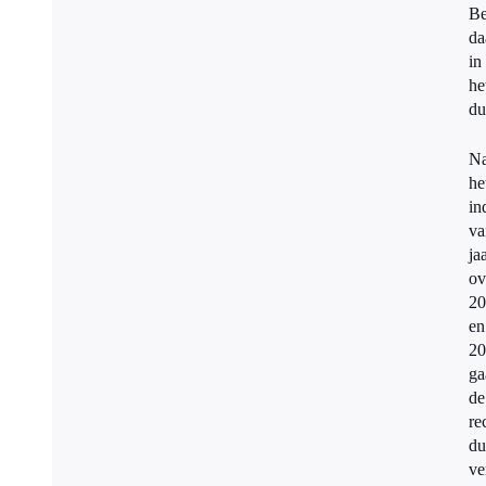
Be
da
in
he
du
N
he
in
va
ja
ov
20
en
20
ga
de
re
du
ve