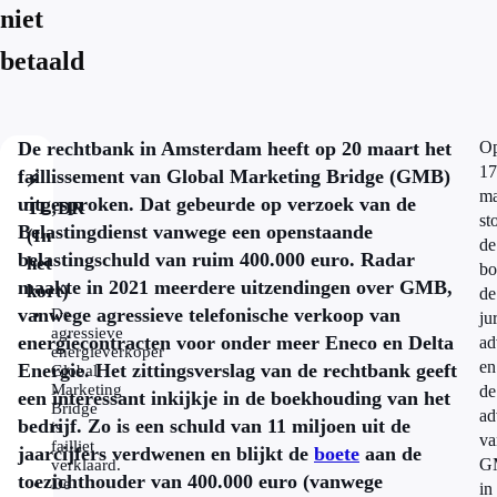
niet
betaald
De rechtbank in Amsterdam heeft op 20 maart het
O
17
faillissement van Global Marketing Bridge (GMB)
⚡
ma
uitgesproken. Dat gebeurde op verzoek van de
TL;DR
st
Belastingdienst vanwege een openstaande
(In
de
belastingschuld van ruim 400.000 euro. Radar
het
bo
maakte in 2021 meerdere uitzendingen over GMB,
kort)
de
vanwege agressieve telefonische verkoop van
De
ju
agressieve
energiecontracten voor onder meer Eneco en Delta
ad
energieverkoper
en
Energie. Het zittingsverslag van de rechtbank geeft
Global
Marketing
de
een interessant inkijkje in de boekhouding van het
Bridge
ad
bedrijf. Zo is een schuld van 11 miljoen uit de
is
va
failliet
jaarcijfers verdwenen en blijkt de
boete
aan de
G
verklaard.
toezichthouder van 400.000 euro (vanwege
De
in