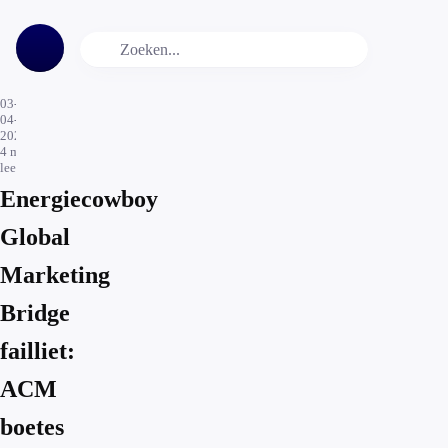
03-
04-
2026
4
min.
leestijd
Energiecowboy
Global
Marketing
Bridge
failliet:
ACM
boetes