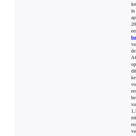
kr
in
ap
20
ee
bo
va
de
A
op
dit
ke
vo
ee
be
va
1,
mi
eu
v