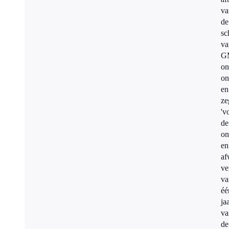
va
de
sc
va
G
on
on
en
ze
'v
de
on
en
af
ve
va
éé
ja
va
de