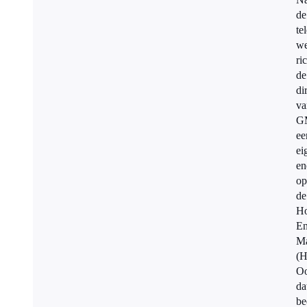
de
te
we
ri
de
di
va
G
ee
ei
en
op
de
Ho
En
Ma
(H
O
da
be