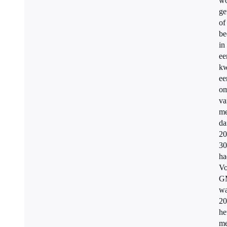
wo
ge
of
be
in
ee
kw
ee
om
va
me
da
20
3
ha
Vo
G
w
20
he
me