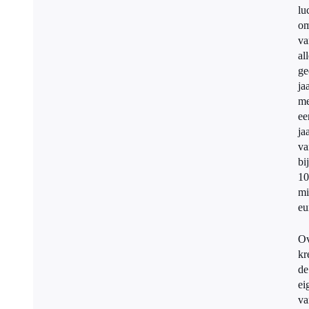
lu
om
va
al
ge
ja
me
ee
ja
va
bi
10
mi
eu
Ov
kr
de
ei
va