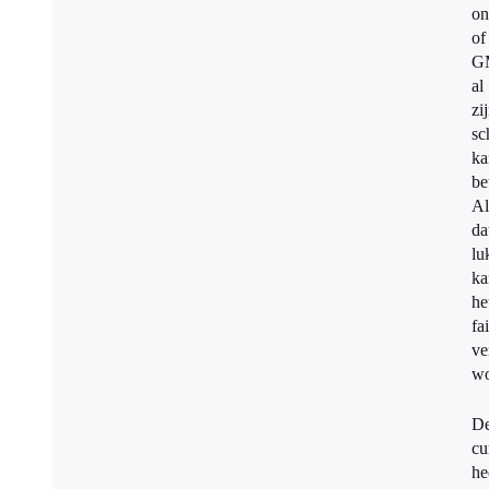
on
of
G
al
zi
sc
ka
be
Al
da
lu
ka
he
fa
ve
wo
D
cu
he