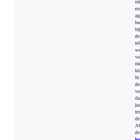
mi
en
ag
ha
bij
de
te
we
va
ni
kl
In
de
va
da
ja
tr
de
A
de
le