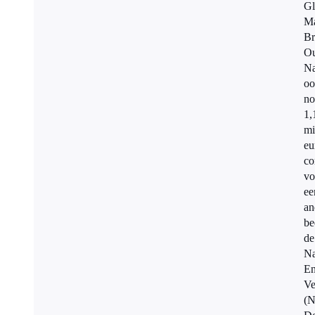
Gl
Ma
Br
Ou
Na
oo
no
1,
mi
eu
co
vo
ee
an
be
de
Na
En
Ve
(N