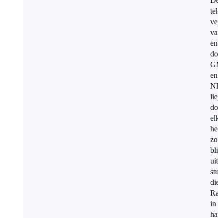
D
te
ve
va
en
do
G
en
N
li
do
el
he
zo
bli
uit
st
di
Ra
in
ha