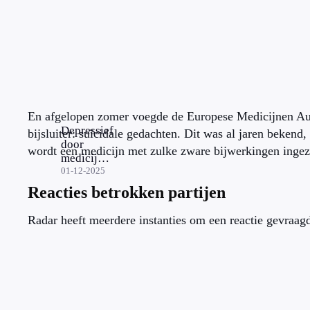
En afgelopen zomer voegde de Europese Medicijnen Aut
Depressief
bijsluiter: suïcidale gedachten. Dit was al jaren beken
door
wordt een medicijn met zulke zware bijwerkingen ingez
medicijn
tegen
01-12-2025
haaruitval:
Reacties betrokken partijen
‘Nadelen
wegen niet
Radar heeft meerdere instanties om een reactie gevraagd 
op tegen
voordelen’