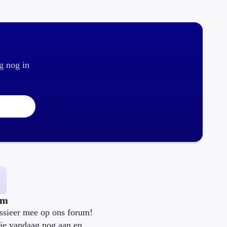
g nog in
um
ssieer mee op ons forum!
je vandaag nog aan en