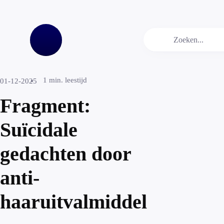
1
min. leestijd
01-12-2025
Fragment:
Suïcidale
gedachten door
anti-
haaruitvalmiddel