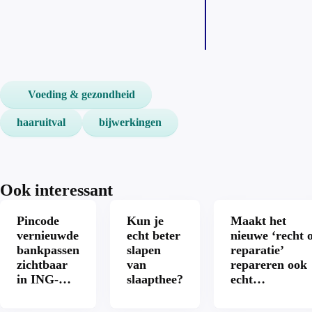
Voeding & gezondheid
haaruitval
bijwerkingen
Ook interessant
Pincode
Kun je
Maakt het
vernieuwde
echt beter
nieuwe ‘recht 
bankpassen
slapen
reparatie’
zichtbaar
van
repareren ook
in ING-
slaapthee?
echt
app: is dat
aantrekkelijke
wel veilig?