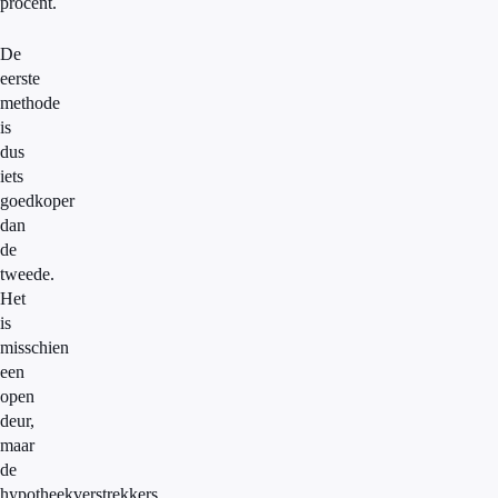
procent.
De
eerste
methode
is
dus
iets
goedkoper
dan
de
tweede.
Het
is
misschien
een
open
deur,
maar
de
hypotheekverstrekkers