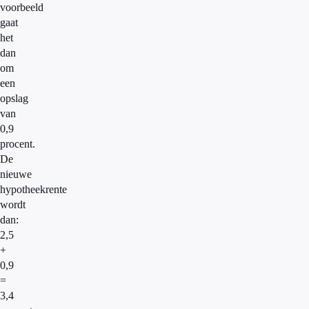
voorbeeld
gaat
het
dan
om
een
opslag
van
0,9
procent.
De
nieuwe
hypotheekrente
wordt
dan:
2,5
+
0,9
=
3,4