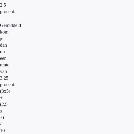
2,5
procent.
Gemiddeld
kom
je
dan
op
een
rente
van
3,25
procent:
(3x5)
+
(2,5
x
7)
/
10