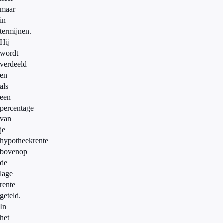
maar
in
termijnen.
Hij
wordt
verdeeld
en
als
een
percentage
van
je
hypotheekrente
bovenop
de
lage
rente
geteld.
In
het