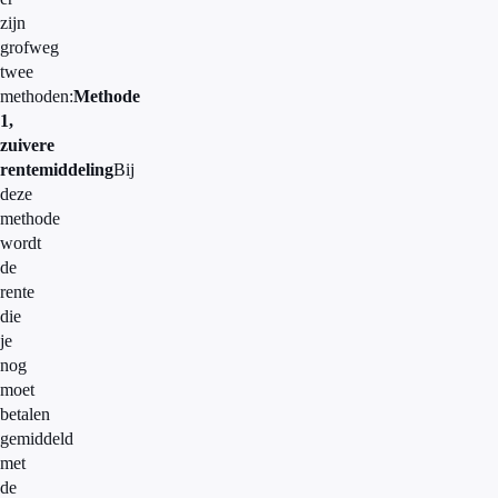
zijn
grofweg
twee
methoden:
Methode
1,
zuivere
rentemiddeling
Bij
deze
methode
wordt
de
rente
die
je
nog
moet
betalen
gemiddeld
met
de