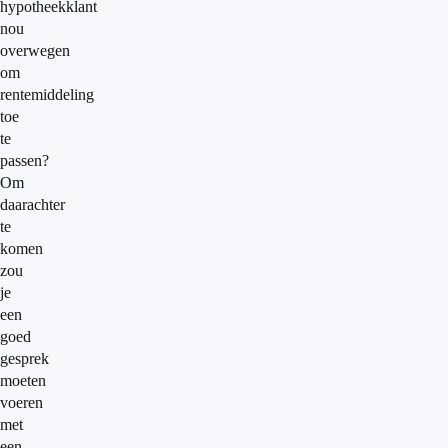
hypotheekklant
nou
overwegen
om
rentemiddeling
toe
te
passen?
Om
daarachter
te
komen
zou
je
een
goed
gesprek
moeten
voeren
met
een