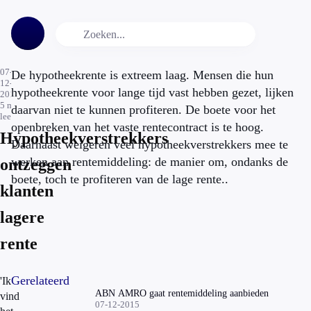
07-
De hypotheekrente is extreem laag. Mensen die hun
12-
hypotheekrente voor lange tijd vast hebben gezet, lijken
2015
5
min.
daarvan niet te kunnen profiteren. De boete voor het
leestijd
openbreken van het vaste rentecontract is te hoog.
Hypotheekverstrekkers
Daarnaast weigeren veel hypotheekverstrekkers mee te
werken aan rentemiddeling: de manier om, ondanks de
ontzeggen
boete, toch te profiteren van de lage rente..
klanten
lagere
rente
Gerelateerd
'Ik
ABN AMRO gaat rentemiddeling aanbieden
vind
07-12-2015