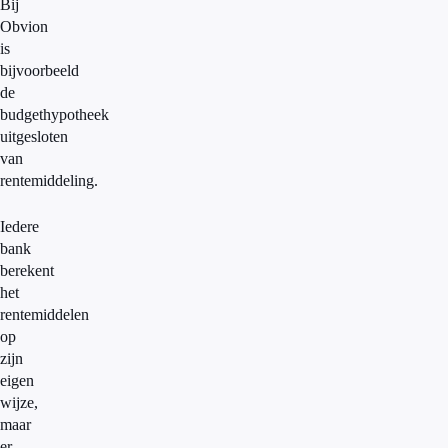
Bij
Obvion
is
bijvoorbeeld
de
budgethypotheek
uitgesloten
van
rentemiddeling.
Iedere
bank
berekent
het
rentemiddelen
op
zijn
eigen
wijze,
maar
er