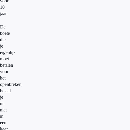
voor
10
jaar.
De
boete
die
je
eigenlijk
moet
betalen
voor
het
openbreken,
betaal
je
nu
niet
in
een
keer