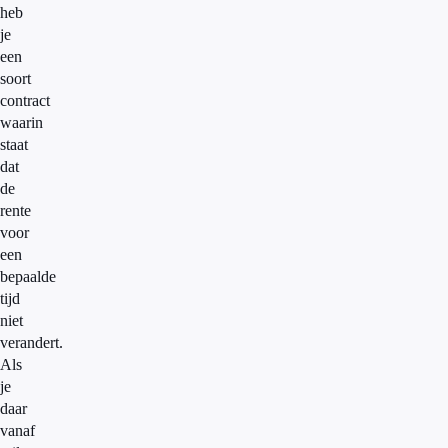
heb
je
een
soort
contract
waarin
staat
dat
de
rente
voor
een
bepaalde
tijd
niet
verandert.
Als
je
daar
vanaf