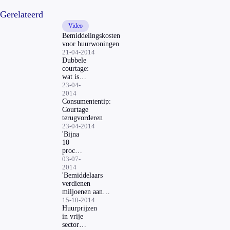
Gerelateerd
Video
Bemiddelingskosten
voor huurwoningen
21-04-2014
Dubbele
courtage:
wat is
het, en
23-04-
wat moet
2014
je
Consumententip:
ermee?
Courtage
terugvorderen
23-04-2014
'Bijna
10
procent
meer
03-07-
huur in
2014
2 jaar'
'Bemiddelaars
verdienen
miljoenen aan
studentenkamers'
15-10-2014
Huurprijzen
in vrije
sector