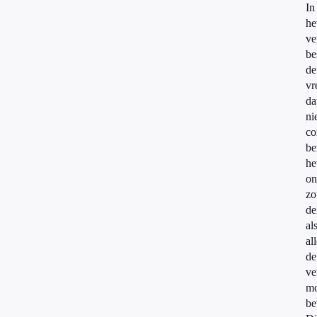
In
he
ve
be
de
vr
da
ni
co
be
he
on
zo
de
al
al
de
ve
mo
be