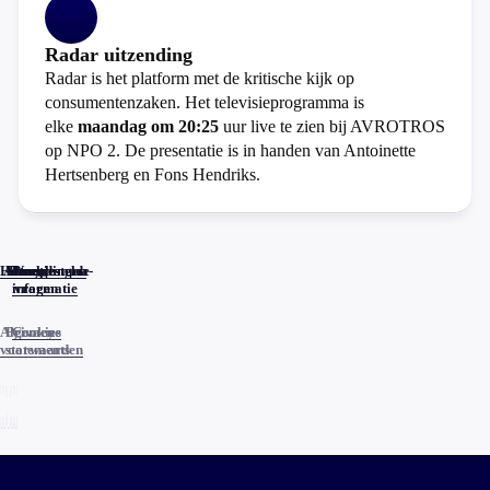
Radar uitzending
Radar is het platform met de kritische kijk op
consumentenzaken. Het televisieprogramma is
elke
maandag om 20:25
uur live te zien bij AVROTROS
op NPO 2. De presentatie is in handen van Antoinette
Hertsenberg en Fons Hendriks.
Home
Actueel
Uitzendingen
Reacties
Programma-
Veelgestelde
informatie
vragen
Algemene
Privacy
Cookies
voorwaarden
statements