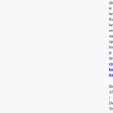
alt
te
be
Ra
he
ee
st
op
ho
je
de
co
ku
te
Br
A
/
D
Te