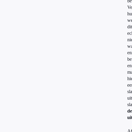
be
Ve
hu
we
dit
ec
ni
wa
en
be
en
ma
hi
ee
sl
uit
sl
de
ui
Af