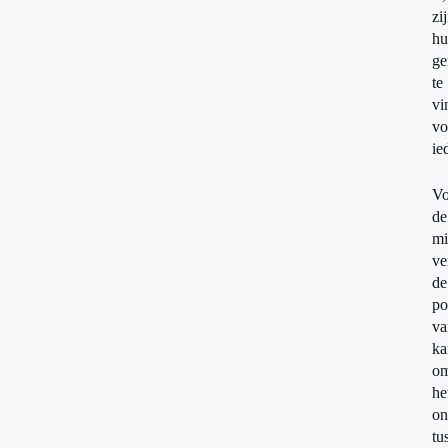
zi
hu
ge
te
vi
vo
ie
Vo
de
mi
ve
de
po
va
ka
om
he
on
tu