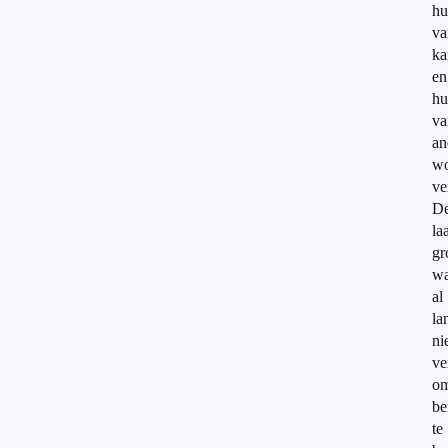
hu
va
ka
en
hu
va
an
wo
ve
D
la
gr
w
al
la
ni
ve
o
be
te