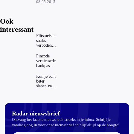
verder
08-05-2015
gestegen
Ook
interessant
Flitsmeister
straks
verboden?
Dit zijn de
regels in
Pincode
Nederland
vernieuwde
en het
bankpassen
buitenland
zichtbaar in
ING-app:
Kun je echt
is dat wel
beter
veilig?
slapen van
slaapthee?
Radar nieuwsbrief
Ontvang het laatste nieuws rechtstreeks in je inbox. Schrijf je
vandaag nog in voor onze nieuwsbrief en blijf altijd op de hoogte!
E-mailadres: