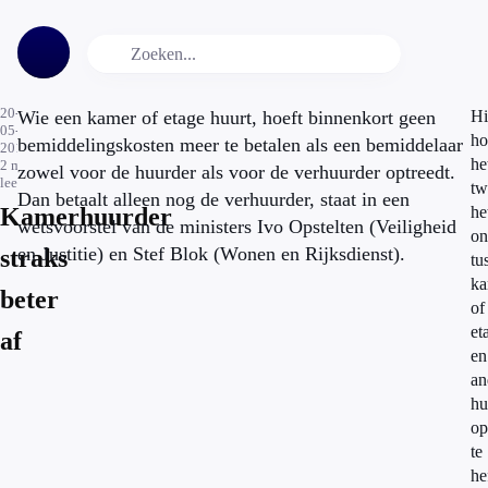
20-
Wie een kamer of etage huurt, hoeft binnenkort geen
Hi
05-
ho
bemiddelingskosten meer te betalen als een bemiddelaar
2014
he
2
min.
zowel voor de huurder als voor de verhuurder optreedt.
leestijd
tw
Dan betaalt alleen nog de verhuurder, staat in een
Kamerhuurder
he
wetsvoorstel van de ministers Ivo Opstelten (Veiligheid
on
en Justitie) en Stef Blok (Wonen en Rijksdienst).
straks
tu
ka
beter
of
et
af
en
an
hu
op
te
he